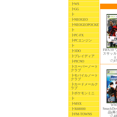
┣WS
┣GG
┣
┣NEOGEO
┣NEOGEOPOCKET
┣
┣PC-FX
┣PCエンジン
┣
FIFA 1
┣3DO
スサッカ
┣プレイディア
ェ
\7,9
┣PICNO
┣スーパーノート
クラブ
┣モバイルノート
クラブ
┣カードメールク
ラブ
┣ポケモンミニ
┣
┣MSX
WWE
SmackDo
┣X68000
品(再
┣FM-TOWNS
\7,4