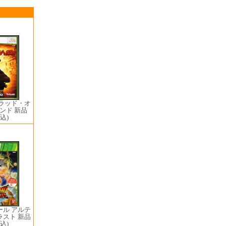
ブラッド・オ
ンド 新品
込)
ール アルテ
ラスト 新品
込)