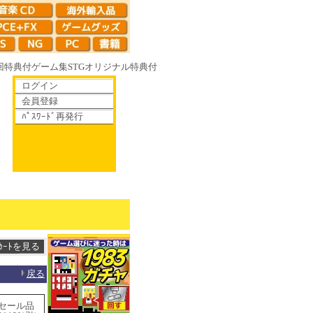
回特典付
ゲーム集
STG
オリジナル特典付
ログイン
会員登録
ﾊﾟｽﾜｰﾄﾞ再発行
がて散りゆく鏡の花へ 70年代風ロボットアニメ ゲッP-X アレサCOLLECTI
戻る
セール品