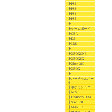
┣PS2
┣PS3
┣PS4
┣PS5
┣
┣ゲームボーイ
┣GBA
┣DS
┣3DS
┣
┣XBOXONE
┣XBOXSX
┣Xbox 360
┣XBOX
┣
┣バーチャルボー
イ
┣ポケモンミニ
┣NES
┣DISKSYSTEM
┣SG-1000
┣MARK 3