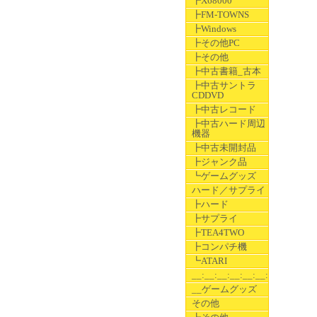
┣X68000
┣FM-TOWNS
┣Windows
┣その他PC
┣その他
┣中古書籍_古本
┣中古サントラ
CDDVD
┣中古レコード
┣中古ハード周辺
機器
┣中古未開封品
┣ジャンク品
┗ゲームグッズ
ハード／サプライ
┣ハード
┣サプライ
┣TEA4TWO
┣コンパチ機
┗ATARI
__:__:__:__:__:__:__
__ゲームグッズ
その他