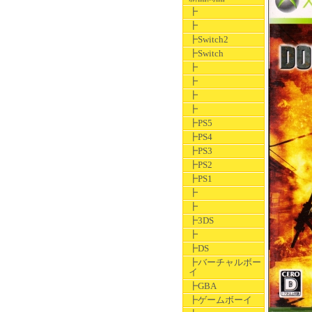
┣
┣
┣Switch2
┣Switch
┣
┣
┣
┣
┣PS5
┣PS4
┣PS3
┣PS2
┣PS1
┣
┣
┣3DS
┣
┣DS
┣バーチャルボー
イ
┣GBA
┣ゲームボーイ