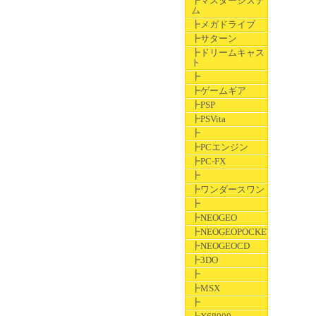
┣マスターシステ
ム
┣メガドライブ
┣サターン
┣ドリームキャス
ト
┣
┣ゲームギア
┣PSP
┣PSVita
┣
┣PCエンジン
┣PC-FX
┣
┣ワンダースワン
┣
┣NEOGEO
┣NEOGEOPOCKET
┣NEOGEOCD
┣3DO
┣
┣MSX
┣