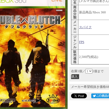
(メルマガ購読者さんは
名
商
品
新品商品/Xbox 360
分
類
メ
ー
スパイク
カ
ー
ジ
ャ
FPS
ン
ル
販
売
2,500円(税込)
価
格
在庫1個／
1個まで
メーカー希望税抜き価格68