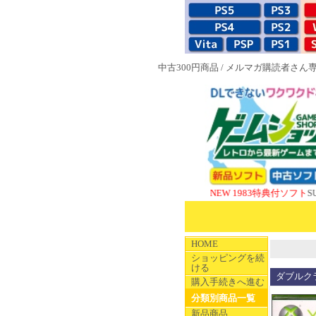
中古300円商品
/
メルマガ購読者さん
NEW 1983特典付ソフト
SUPERや
HOME
ショッピングを続
ける
ダブルク
購入手続きへ進む
分類別商品一覧
新品商品