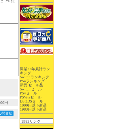
12%引)
開業22年累計ラン
キング
Switchランキング
PS4ランキング
新品 セール品
Switchセール
PS4セール
PSVitaセール
DS 3DSセール
00円
1000円以下新品
1983円以下新品