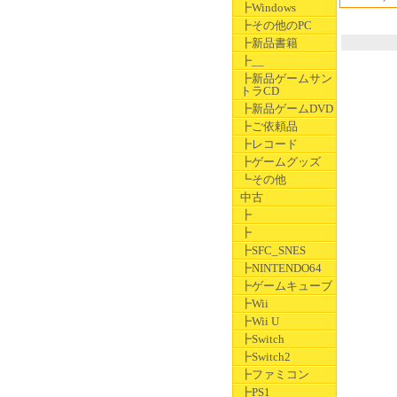
┣Windows
┣その他のPC
┣新品書籍
┣__
┣新品ゲームサン
トラCD
┣新品ゲームDVD
┣ご依頼品
┣レコード
┣ゲームグッズ
┗その他
中古
┣
┣
┣SFC_SNES
┣NINTENDO64
┣ゲームキューブ
┣Wii
┣Wii U
┣Switch
┣Switch2
┣ファミコン
┣PS1