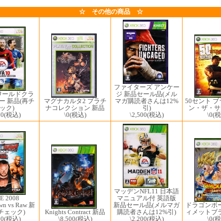
☆ その他の商品 ☆
ファイターズ アンケー
ジ 新品セール品(メル
0 ワールドクラ
マグナカルタ2 プラチ
マガ購読者さんは12%
ー 新品(再チ
50セント 
ナコレクション 新品
引)
ック)
ン・ザ・サ
\0
(税込)
\2,500
(税込)
70
(税込)
\0
(税
マッデンNFL11 日本語
マニュアル付 英語版
 2008
新品セール品(メルマガ
wn vs Raw 新
ドラゴンボ
購読者さんは12%引)
チェック)
ィメットブ
Knights Contract 新品
\2,200
(税込)
80
(税込)
\0
(税
\8,500
(税込)