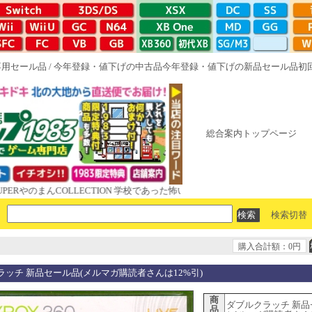
専用セール品
/
今年登録・値下げの中古品
今年登録・値下げの新品セール品
初
総合案内トップページ
のまんCOLLECTION 学校であった怖い話と晦󠄀つきこもり ルート16R や
検索切替
購入合計額：0円
ラッチ 新品セール品(メルマガ購読者さんは12%引)
商
ダブルクラッチ 新品
品