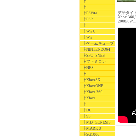
┣
┣
英語タイトル
┣PSVita
Xbox 36
┣PSP
2008/09
┣
┣Wii U
┣Wii
┣ゲームキューブ
┣NINTENDO64
┣SFC_SNES
┣ファミコン
┣NES
┣
┣XboxSX
┣XboxONE
┣Xbox 360
┣Xbox
┣
┣DC
┣SS
┣MD_GENESIS
┣MARK 3
┣SG1000