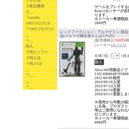
┣その他
┣新品書籍
ゲームをプレイする
Kinectセンサーが
┣__
ります。
┗amiibo
※メーカー希望税抜
2800円
1983ブログ2.0
┗1983ブログ2.0
レッドファクション：アルマゲドン 新品
__
品(メルマガ購読者さんは12%引)
[販売価格]
1,500円
(
┗__
[メーカー]
スパイク
同人
┣同人ソフト
在庫1個／
1個
┣同人誌
┗同人CD
__
Xbox360用新品ソフ
JAN 4988648795808
┗__
2011/06/09発売
__
2016/09/18入荷
2022/07/24入荷
┗__
2023/02/16更新
2026/03/11更新し
※発売から年数が経
いる為、プロダクト
等はご使用になれな
がございます。
※メーカー希望税抜
6800円