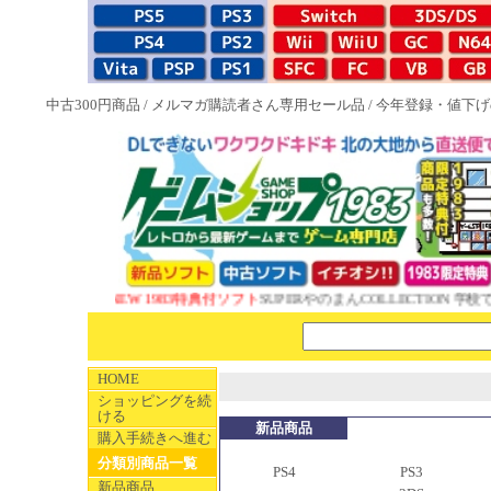
中古300円商品
/
メルマガ購読者さん専用セール品
/
今年登録・値下げ
NEW 1983特典付ソフト
SUPERやのまんCOLLECTION 学校であ
HOME
ショッピングを続
ける
新品商品
購入手続きへ進む
分類別商品一覧
PS4
PS3
新品商品