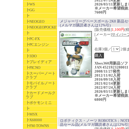
2022/07/24更新
┣WS
2026/03/11更新し
※メーカー希望税抜
┣GG
7600円
┣
メジャーリーグベースボール 2K8 新品
┣NEOGEO
(メルマガ購読者さんは12%引)
┣NEOGEOPOCKET
[販売価格]
1,100円
(
┣
[メーカー]
サイバー
ト
┣PC-FX
┣PCエンジン
在庫3個／
2個
┣
┣3DO
┣プレイディア
Xbox360用新品ソ
JAN 4521923280011
┣PICNO
2008/11/27発売
┣スーパーノート
2012/11/02入荷
クラブ
2016/09/18入荷
┣モバイルノート
2021/02/14更新
クラブ
2022/07/24入荷
2026/03/11更新し
┣カードメールク
※メーカー希望税抜
ラブ
6800円
┣ポケモンミニ
┣
┣MSX
┣X68000
ロボティクス・ノーツ ROBOTICS；NOTE
品セール品(メルマガ購読者さんは12%引
┣FM-TOWNS
[販売価格]
1,100円
(