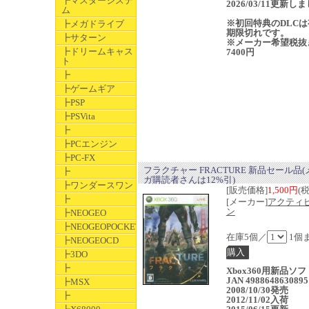
┣マスターシステ
2026/03/11更新し
ム
※初回特典のDLCは
┣メガドライブ
期限切れです。
┣サターン
※メーカー希望税抜
┣ドリームキャス
7400円
ト
┣
┣ゲームギア
┣PSP
┣PSVita
┣
┣PCエンジン
┣PC-FX
フラクチャー FRACTURE 新品セール品
┣
ガ購読者さんは12%引)
┣ワンダースワン
[販売価格]
1,500円
(
┣
[メーカー]
アクティ
ン
┣NEOGEO
┣NEOGEOPOCKET
在庫5個／
1個
┣NEOGEOCD
┣3DO
┣
Xbox360用新品ソ
JAN 4988648630895
┣MSX
2008/10/30発売
┣
2012/11/02入荷