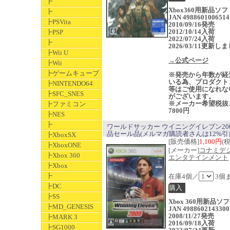
┣
Xbox360用新品ソ
┣
JAN 4988601006514
┣PSVita
2010/09/16発売
2012/10/14入荷
┣PSP
2022/07/24入荷
┣
2026/03/11更新し
┣Wii U
→公式ページ
┣Wii
┣ゲームキューブ
※発売から年数が経
いる為、プロダクト
┣NINTENDO64
等はご使用になれな
┣SFC_SNES
がございます。
※メーカー希望税抜
┣ファミコン
7800円
┣NES
┣
ワールドサッカー ウイニングイレブン200
品セール品(メルマガ購読者さんは12%引
┣XboxSX
[販売価格]
1,100円
(
┣XboxONE
[メーカー]
コナミデ
┣Xbox 360
エンタテインメント
┣Xbox
┣
在庫4個／
3個
┣DC
┣SS
Xbox 360用新品
┣MD_GENESIS
JAN 4988602143300
2008/11/27発売
┣MARK 3
2016/09/18入荷
┣SG1000