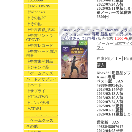
┣X68000
2015/06/15更新
2022/07/24入荷
┣FM-TOWNS
2026/03/11更新し
┣Windows
※メーカー希望税抜
6800円
┣その他PC
┣その他
┣中古書籍_古本
Kinect スター・ウォーズ Xbox360 プラ
レクション Kinect専用 新品セール品(メ
┣中古サントラ
購読者さんは12%引)
[販売価格]
1,500円
(
CDDVD
[メーカー]
日本マイ
┣中古レコード
フト
┣中古ハード周辺
機器
在庫1個／
1個
┣中古未開封品
┣ジャンク品
Xbox360用新品ソフ
┗ゲームグッズ
Kinect専用
ハード／サプライ
ベスト版 JAN
┣ハード
4988648914636
2013/02/14発売
┣サプライ
2013/02/13入荷
┣TEA4TWO
2013/02/19入荷
2022/07/24入荷
┣コンパチ機
2025/09/26更新
┗ATARI
2026/01/25更新
2026/03/11更新し
__:__:__:__:__:__:__
__ゲームグッズ
通常版 JAN
その他
4988648807617
2012/04/05発売