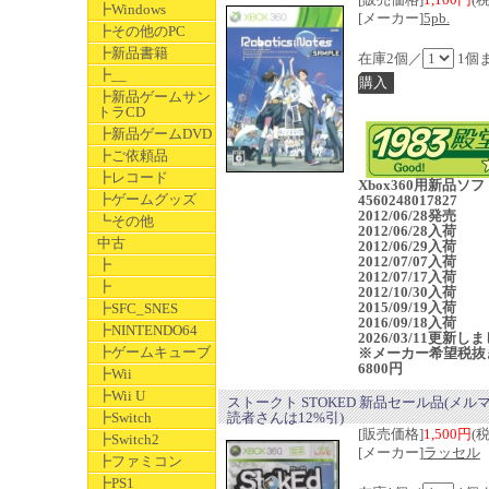
┣Windows
[メーカー]
5pb.
┣その他のPC
┣新品書籍
在庫2個／
1個
┣__
┣新品ゲームサン
トラCD
┣新品ゲームDVD
┣ご依頼品
┣レコード
Xbox360用新品ソ
┣ゲームグッズ
4560248017827
2012/06/28発売
┗その他
2012/06/28入荷
中古
2012/06/29入荷
2012/07/07入荷
┣
2012/07/17入荷
┣
2012/10/30入荷
2015/09/19入荷
┣SFC_SNES
2016/09/18入荷
┣NINTENDO64
2026/03/11更新し
┣ゲームキューブ
※メーカー希望税抜
6800円
┣Wii
┣Wii U
ストークト STOKED 新品セール品(メル
┣Switch
読者さんは12%引)
[販売価格]
1,500円
(
┣Switch2
[メーカー]
ラッセル
┣ファミコン
┣PS1