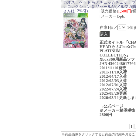
カオス；ヘッド らぶチュッ☆チュッ！ 
ナコレクション 新品セール品(メルマガ
さんは12%引)
[販売価格]
1,500円
(
[メーカー]
5pb.
在庫1個／
1個
正式タイトル 『CHA
HEAD らぶChu☆Ch
PLATINUM
COLLECTION』
Xbox360用新品ソ
JAN 4560248017766
2011/11/10発売
2011/11/10入荷
2012/04/17入荷
2012/05/03入荷
2012/07/01入荷
2022/07/24入荷
2025/09/26更新
2026/03/11更新し
→公式ページ
※メーカー希望税抜
2800円
1
※商品画像をクリックすると商品の詳細を見るこ