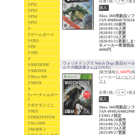
在庫1個／
1個
┣PS2
┣PS3
Xbox 360用新品
┣PS4
JAN 4988648705616
┣PS5
2010/01/28発売
┣
2016/09/18入荷
2020/01/11更新
┣ゲームボーイ
2022/07/24入荷
┣GBA
2026/03/11更新し
※メーカー希望税抜
┣DS
4800円
┣3DS
┣
ウォッチドッグス Watch Dogs 新品セー
┣XBOXONE
ルマガ購読者さんは12%引)
┣XBOXSX
[販売価格]
1,500円
(
┣Xbox 360
[メーカー]
ユービー
フト
┣XBOX
┣
在庫1個／
1個
┣バーチャルボー
イ
┣ポケモンミニ
Xbox 360用新品
┣NES
JAN 4949244002998
CERO Z指定
┣DISKSYSTEM
2014/06/26発売
┣SG-1000
2014/06/25入荷
2022/07/24入荷
┣MARK 3
2025/09/27更新