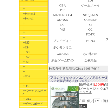
3DS
┣
GBA
ゲームボーイ
┣
PSP
┣Switch2
NINTENDO64
SFC_SNES
┣Switch
XboxSX
XboxONE
┣
DC
SS
┣
WS
GG
┣
PC-FX
┣
プレイディア
PICNO
┣PS5
┣PS4
ポケモンミニ
┣PS3
Windows
その他のPC
┣PS2
新品ゲームDVD
ご依頼品
┣PS1
┣
検索条件[新品商品/Xbox 360] [76件]
┣
┣3DS
フロントミッション エボルヴ 新品セール
ルマガ購読者さんは12%引)
┣
[販売価格]
1,000円
(
┣DS
[メーカー]
スクウェ
┣バーチャルボー
ニックス
イ
┣GBA
在庫1個／
1個
┣ゲームボーイ