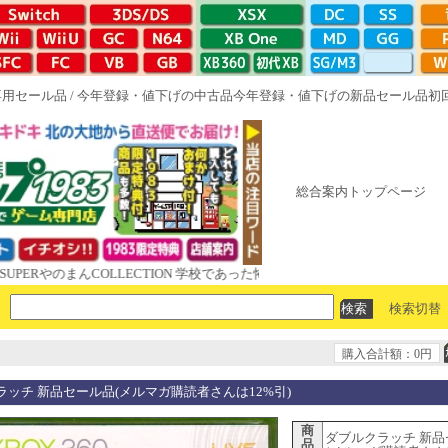
専用セール品
/
今年登録・値下げの中古品
今年登録・値下げの新品セール品
初
総合案内トップページ
やのまんCOLLECTION 学校であった怖い話と晦󠄀つきこもり ルート16R 
検索切替
購入合計額：0円
ラッチ 新品セール品(メルマガ購読者さんは12%引)
商
ダブルクラッチ 新品
品