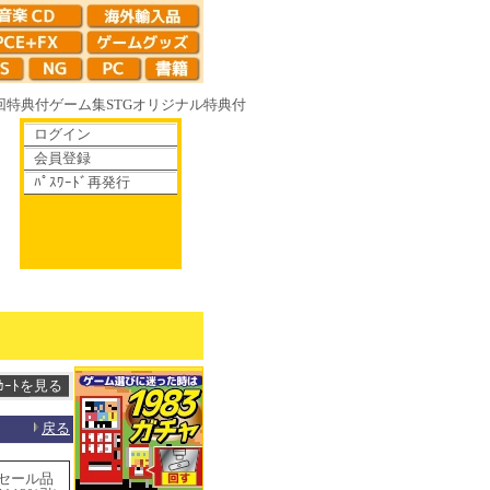
回特典付
ゲーム集
STG
オリジナル特典付
ログイン
会員登録
ﾊﾟｽﾜｰﾄﾞ再発行
やがて散りゆく鏡の花へ 70年代風ロボットアニメ ゲッP-X アレサCOLLEC
戻る
セール品