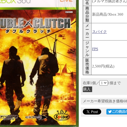
(メルマガ購読者さんは
名
商
品
新品商品/Xbox 360
分
類
メ
ー
スパイク
カ
ー
ジ
ャ
FPS
ン
ル
販
売
2,500円(税込)
価
格
在庫1個／
1個まで
メーカー希望税抜き価格68