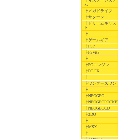
┣マスターシステ
ム
┣メガドライブ
┣サターン
┣ドリームキャス
ト
┣
┣ゲームギア
┣PSP
┣PSVita
┣
┣PCエンジン
┣PC-FX
┣
┣ワンダースワン
┣
┣NEOGEO
┣NEOGEOPOCKET
┣NEOGEOCD
┣3DO
┣
┣MSX
┣