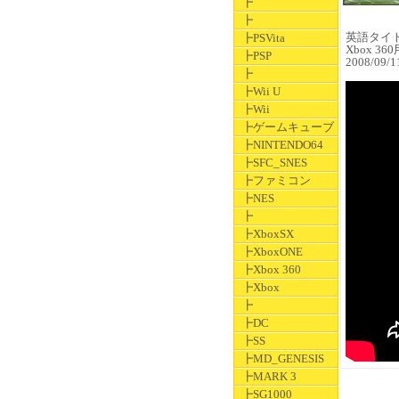
┣
┣
英語タイトル
┣PSVita
Xbox 36
┣PSP
2008/09
┣
┣Wii U
┣Wii
┣ゲームキューブ
┣NINTENDO64
┣SFC_SNES
┣ファミコン
┣NES
┣
┣XboxSX
┣XboxONE
┣Xbox 360
┣Xbox
┣
┣DC
┣SS
┣MD_GENESIS
┣MARK 3
┣SG1000