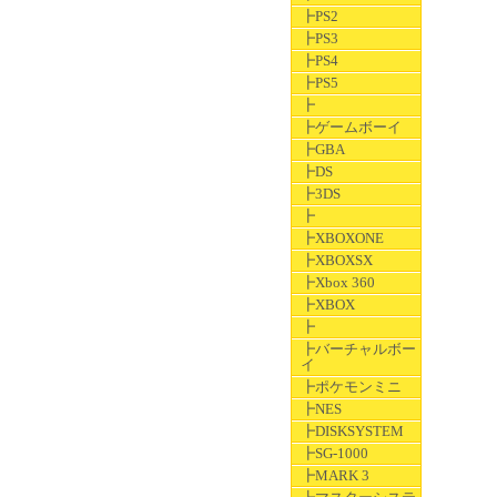
┣PS2
┣PS3
┣PS4
┣PS5
┣
┣ゲームボーイ
┣GBA
┣DS
┣3DS
┣
┣XBOXONE
┣XBOXSX
┣Xbox 360
┣XBOX
┣
┣バーチャルボー
イ
┣ポケモンミニ
┣NES
┣DISKSYSTEM
┣SG-1000
┣MARK 3