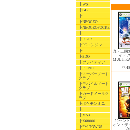
┣WS
┣GG
┣
┣NEOGEO
┣NEOGEOPOCKET
┣
┣PC-FX
┣PCエンジン
┣
真・三國
イド 
┣3DO
MULTI RA
┣プレイディア
\7,4
┣PICNO
┣スーパーノート
クラブ
┣モバイルノート
クラブ
┣カードメールク
ラブ
┣ポケモンミニ
┣
┣MSX
50セン
┣X68000
オン・ザ
┣FM-TOWNS
\0