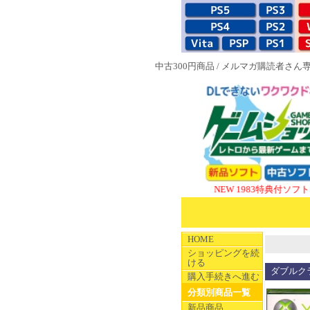
中古300円商品
/
メルマガ購読者さん
NEW 1983特典付ソフト
SUPER
HOME
ショッピングを続
ける
ダブルク
購入手続きへ進む
分類別商品一覧
新品商品