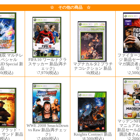
☆ その他の商品 ☆
無双 マルチレ
ファイター
スペシャル
ジ 新品セー
FIFA 10 ワールドクラ
ID Special 新
マグナカルタ2 プラチ
マガ購読者さ
スサッカー 新品(再チ
品
ナコレクション 新品
引
ェック)
80
(税込)
\0
(税込)
\2,500
\7,970
(税込)
マッデンNFL
マニュアル
WWE 2008 SmackDown
新品セール
vs Raw 新品(再チェッ
ト ブラッド・
購読者さんは
ク)
・サンド 新品
Knights Contract 新品
\2,200
\7,480
(税込)
(税込)
\8,500
(税込)