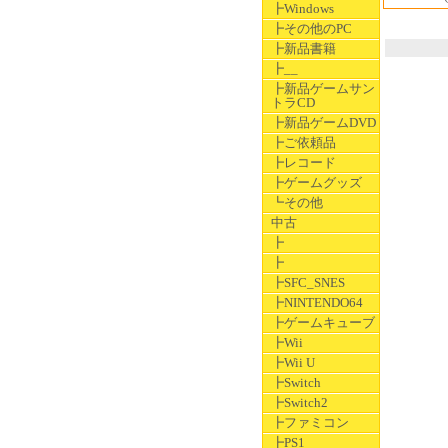
┣Windows
┣その他のPC
┣新品書籍
┣__
┣新品ゲームサン
トラCD
┣新品ゲームDVD
┣ご依頼品
┣レコード
┣ゲームグッズ
┗その他
中古
┣
┣
┣SFC_SNES
┣NINTENDO64
┣ゲームキューブ
┣Wii
┣Wii U
┣Switch
┣Switch2
┣ファミコン
┣PS1