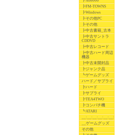
┣X68000
┣FM-TOWNS
┣Windows
┣その他PC
┣その他
┣中古書籍_古本
┣中古サントラ
CDDVD
┣中古レコード
┣中古ハード周辺
機器
┣中古未開封品
┣ジャンク品
┗ゲームグッズ
ハード／サプライ
┣ハード
┣サプライ
┣TEA4TWO
┣コンパチ機
┗ATARI
__:__:__:__:__:__:__
__ゲームグッズ
その他