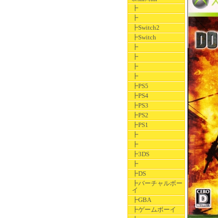
┣
┣
┣Switch2
┣Switch
┣
┣
┣
┣
┣PS5
┣PS4
┣PS3
┣PS2
┣PS1
┣
┣
┣3DS
┣
┣DS
┣バーチャルボー
イ
┣GBA
┣ゲームボーイ