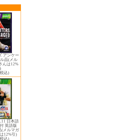
ズ アンケー
ル品(メル
んは12%
)
(税込)
11 日本語
付 英語版
品(メルマガ
12%引)
(税込)