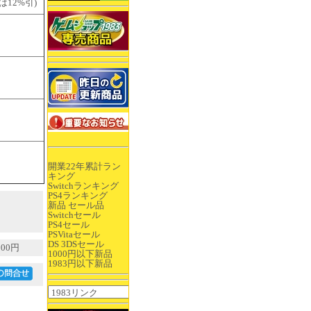
12%引)
開業22年累計ラン
キング
Switchランキング
PS4ランキング
新品 セール品
Switchセール
PS4セール
PSVitaセール
DS 3DSセール
00円
1000円以下新品
1983円以下新品