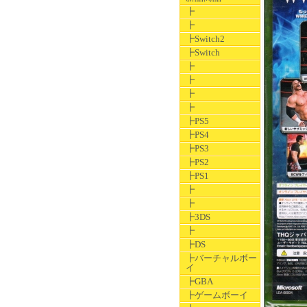
┣
┣
┣Switch2
┣Switch
┣
┣
┣
┣
┣PS5
┣PS4
┣PS3
┣PS2
┣PS1
┣
┣
┣3DS
┣
┣DS
┣バーチャルボー
イ
┣GBA
┣ゲームボーイ