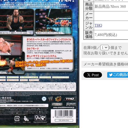
商品
新品商品/Xbox 360
分類
メー
カー
ジャ
THQ
ンル
販売
7,480円(税込)
価格
在庫0個／
1個まで
現在お取り扱いできません
メーカー希望税抜き価格68