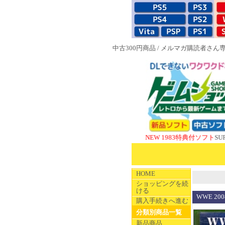
中古300円商品
/
メルマガ購読者さん
NEW 1983特典付ソフト
SUPERやの
HOME
ショッピングを続
ける
WWE 200
購入手続きへ進む
分類別商品一覧
新品商品