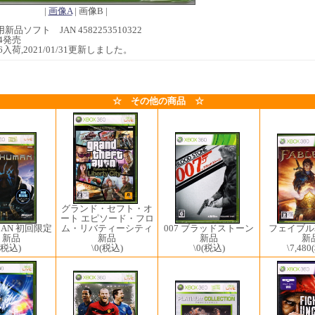
|
画像A
| 画像B |
0用新品ソフト JAN 4582253510322
14発売
/26入荷,2021/01/31更新しました。
☆ その他の商品 ☆
グランド・セフト・オ
ート エピソード・フロ
ム・リバティーシティ
007 ブラッドストーン
フェイブル3 F
MAN 初回限定
新品
新品
新
 新品
\0
(税込)
\0
(税込)
\7,480
(税込)