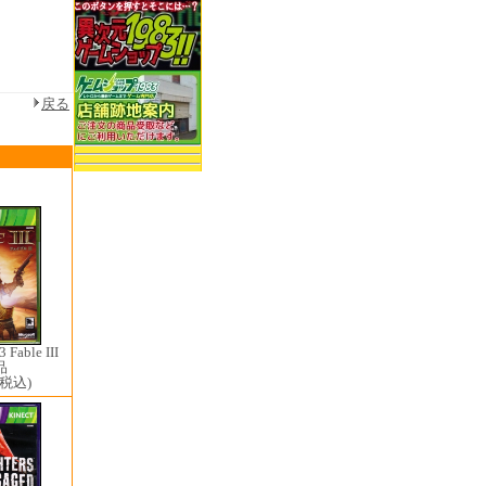
戻る
able III
品
(税込)