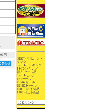
。
00円
開業22年累計ラン
キング
Switchランキング
PS4ランキング
新品 セール品
Switchセール
PS4セール
PSVitaセール
DS 3DSセール
1000円以下新品
1983円以下新品