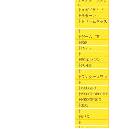
┣マスターシステ
ム
┣メガドライブ
┣サターン
┣ドリームキャス
ト
┣
┣ゲームギア
┣PSP
┣PSVita
┣
┣PCエンジン
┣PC-FX
┣
┣ワンダースワン
┣
┣NEOGEO
┣NEOGEOPOCKET
┣NEOGEOCD
┣3DO
┣
┣MSX
┣