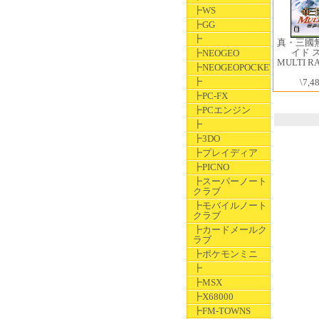
┣WS
┣GG
┣
真・三國
イド 
┣NEOGEO
MULTI RA
┣NEOGEOPOCKET
┣
\7,4
┣PC-FX
┣PCエンジン
┣
┣3DO
┣プレイディア
┣PICNO
┣スーパーノート
クラブ
┣モバイルノート
クラブ
┣カードメールク
ラブ
┣ポケモンミニ
┣
┣MSX
┣X68000
┣FM-TOWNS