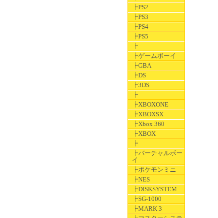
┣PS2
┣PS3
┣PS4
┣PS5
┣
┣ゲームボーイ
┣GBA
┣DS
┣3DS
┣
┣XBOXONE
┣XBOXSX
┣Xbox 360
┣XBOX
┣
┣バーチャルボー
イ
┣ポケモンミニ
┣NES
┣DISKSYSTEM
┣SG-1000
┣MARK 3