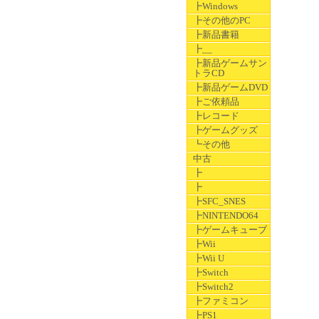
┣Windows
┣その他のPC
┣新品書籍
┣__
┣新品ゲームサン
トラCD
┣新品ゲームDVD
┣ご依頼品
┣レコード
┣ゲームグッズ
┗その他
中古
┣
┣
┣SFC_SNES
┣NINTENDO64
┣ゲームキューブ
┣Wii
┣Wii U
┣Switch
┣Switch2
┣ファミコン
┣PS1