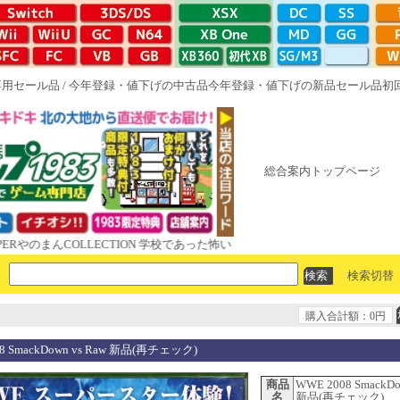
専用セール品
/
今年登録・値下げの中古品
今年登録・値下げの新品セール品
初
総合案内トップページ
まんCOLLECTION 学校であった怖い話と晦󠄀つきこもり ルート16R やが
検索切替
購入合計額：0円
8 SmackDown vs Raw 新品(再チェック)
商品
WWE 2008 SmackDo
名
新品(再チェック)