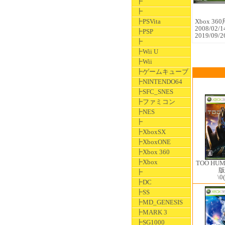
┣
┣
┣PSVita
Xbox 36
2008/02/
┣PSP
2019/09
┣
┣Wii U
┣Wii
┣ゲームキューブ
┣NINTENDO64
┣SFC_SNES
┣ファミコン
┣NES
┣
┣XboxSX
┣XboxONE
┣Xbox 360
┣Xbox
TOO HU
版
┣
\0
┣DC
┣SS
┣MD_GENESIS
┣MARK 3
┣SG1000