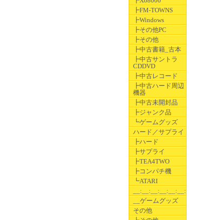
┣X68000
┣FM-TOWNS
┣Windows
┣その他PC
┣その他
┣中古書籍_古本
┣中古サントラ
CDDVD
┣中古レコード
┣中古ハード周辺
機器
┣中古未開封品
┣ジャンク品
┗ゲームグッズ
ハード／サプライ
┣ハード
┣サプライ
┣TEA4TWO
┣コンパチ機
┗ATARI
__:__:__:__:__:__:__
__ゲームグッズ
その他