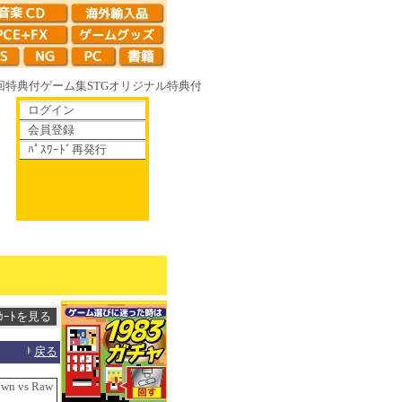
回特典付
ゲーム集
STG
オリジナル特典付
ログイン
会員登録
ﾊﾟｽﾜｰﾄﾞ再発行
て散りゆく鏡の花へ 70年代風ロボットアニメ ゲッP-X アレサCOLLECTI
戻る
wn vs Raw