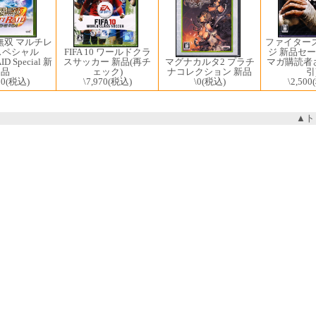
無双 マルチレ
ファイター
スペシャル
ジ 新品セー
FIFA 10 ワールドクラ
ID Special 新
マグナカルタ2 プラチ
マガ購読者さ
スサッカー 新品(再チ
品
ナコレクション 新品
引
ェック)
80
(税込)
\0
(税込)
\2,500
\7,970
(税込)
▲ト