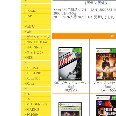
┣
| 画像A |
画像B
|
┣
Xbox 360用新品ソフト JAN 4582253510
┣PSVita
2008/02/14発売
┣PSP
2019/09/26入荷,2021/01/31更新しました
┣
┣Wii U
┣Wii
☆
┣ゲームキューブ
┣NINTENDO64
┣SFC_SNES
┣ファミコン
┣NES
┣
┣XboxSX
┣XboxONE
┣Xbox 360
007 ブラッドストーン
フェイブル3 Fable
┣Xbox
新品
新品
┣
\0
(税込)
\7,480
(税込
┣DC
┣SS
┣MD_GENESIS
┣MARK 3
┣SG1000