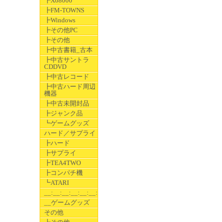
┣X68000
┣FM-TOWNS
┣Windows
┣その他PC
┣その他
┣中古書籍_古本
┣中古サントラ
CDDVD
┣中古レコード
┣中古ハード周辺
機器
┣中古未開封品
┣ジャンク品
┗ゲームグッズ
ハード／サプライ
┣ハード
┣サプライ
┣TEA4TWO
┣コンパチ機
┗ATARI
__:__:__:__:__:__:__
__ゲームグッズ
その他