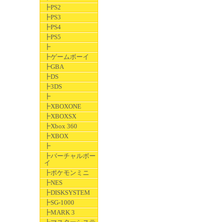
┣PS2
┣PS3
┣PS4
┣PS5
┣
┣ゲームボーイ
┣GBA
┣DS
┣3DS
┣
┣XBOXONE
┣XBOXSX
┣Xbox 360
┣XBOX
┣
┣バーチャルボー
イ
┣ポケモンミニ
┣NES
┣DISKSYSTEM
┣SG-1000
┣MARK 3