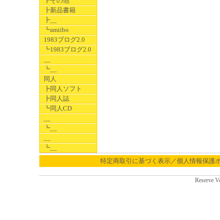
┣その他
┣新品書籍
┣__
┗amiibo
1983ブログ2.0
┗1983ブログ2.0
__
┗__
同人
┣同人ソフト
┣同人誌
┗同人CD
__
┗__
__
┗__
特定商取引に基づく表示／個人情報保護
Reserve V