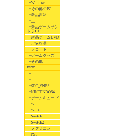
┣Windows
┣その他のPC
┣新品書籍
┣__
┣新品ゲームサン
トラCD
┣新品ゲームDVD
┣ご依頼品
┣レコード
┣ゲームグッズ
┗その他
中古
┣
┣
┣SFC_SNES
┣NINTENDO64
┣ゲームキューブ
┣Wii
┣Wii U
┣Switch
┣Switch2
┣ファミコン
┣PS1