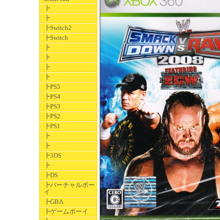
┣
┣
┣Switch2
┣Switch
┣
┣
┣
┣
┣PS5
┣PS4
┣PS3
┣PS2
┣PS1
┣
┣
┣3DS
┣
┣DS
┣バーチャルボー
イ
┣GBA
┣ゲームボーイ