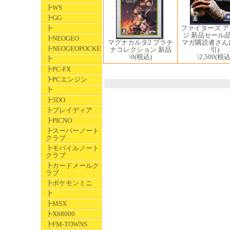
┣WS
┣GG
ファイターズ 
┣
ジ 新品セール品
┣NEOGEO
マグナカルタ2 プラチ
マガ購読者さんは
┣NEOGEOPOCKET
ナコレクション 新品
引)
\0
(税込)
\2,500
(税込
┣
┣PC-FX
┣PCエンジン
┣
┣3DO
┣プレイディア
┣PICNO
┣スーパーノート
クラブ
┣モバイルノート
クラブ
┣カードメールク
ラブ
┣ポケモンミニ
┣
┣MSX
┣X68000
┣FM-TOWNS