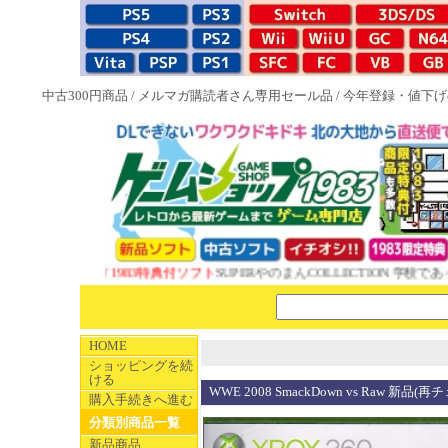
中古300円商品
/
メルマガ購読者さん専用セール品
/
今年登録・値下げ
NEW 1983特典付ソフト
SUPERやのまんCOLLECTION 学校であっ
HOME
ショッピングを続
ける
WWE 2008 SmackDown vs Raw 新品(再
購入手続きへ進む
分類別商品一覧
新品商品