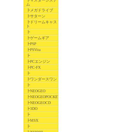
┣マスターシステ
ム
┣メガドライブ
┣サターン
┣ドリームキャス
ト
┣
┣ゲームギア
┣PSP
┣PSVita
┣
┣PCエンジン
┣PC-FX
┣
┣ワンダースワン
┣
┣NEOGEO
┣NEOGEOPOCKET
┣NEOGEOCD
┣3DO
┣
┣MSX
┣