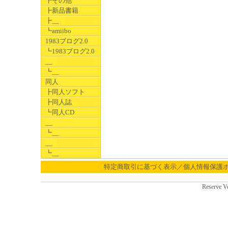
┣その他
┣新品書籍
┣__
┗amiibo
1983ブログ2.0
┗1983ブログ2.0
__
┗__
同人
┣同人ソフト
┣同人誌
┗同人CD
__
┗__
__
┗__
特定商取引に基づく表示／個人情報保護
Reserve V