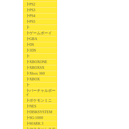
┣PS2
┣PS3
┣PS4
┣PS5
┣
┣ゲームボーイ
┣GBA
┣DS
┣3DS
┣
┣XBOXONE
┣XBOXSX
┣Xbox 360
┣XBOX
┣
┣バーチャルボー
イ
┣ポケモンミニ
┣NES
┣DISKSYSTEM
┣SG-1000
┣MARK 3