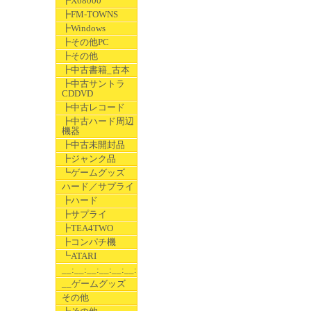
┣X68000
┣FM-TOWNS
┣Windows
┣その他PC
┣その他
┣中古書籍_古本
┣中古サントラ
CDDVD
┣中古レコード
┣中古ハード周辺
機器
┣中古未開封品
┣ジャンク品
┗ゲームグッズ
ハード／サプライ
┣ハード
┣サプライ
┣TEA4TWO
┣コンパチ機
┗ATARI
__:__:__:__:__:__:__
__ゲームグッズ
その他