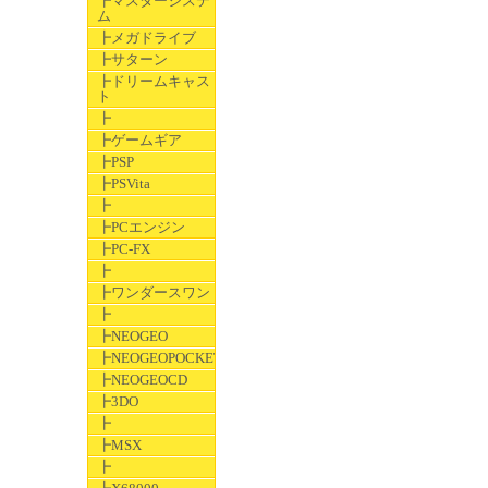
┣マスターシステ
ム
┣メガドライブ
┣サターン
┣ドリームキャス
ト
┣
┣ゲームギア
┣PSP
┣PSVita
┣
┣PCエンジン
┣PC-FX
┣
┣ワンダースワン
┣
┣NEOGEO
┣NEOGEOPOCKET
┣NEOGEOCD
┣3DO
┣
┣MSX
┣