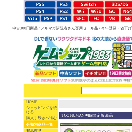
中古300円商品
/
メルマガ購読者さん専用セール品
/
今年登録・値下げ
NEW 1983特典付ソフト
SUPERやのまんCOLLECTION 学校
HOME
ショッピングを続
ける
TOO HUMAN 初回限定版 新品
購入手続きへ進む
分類別商品一覧
新品商品