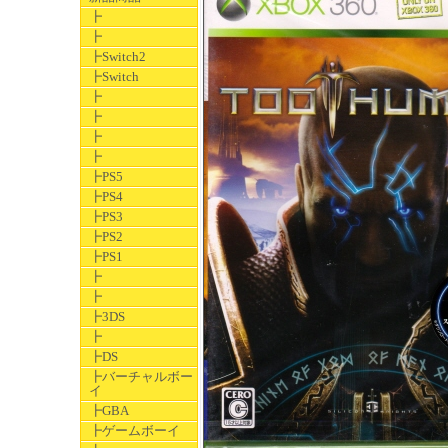
┣
┣
┣Switch2
┣Switch
┣
┣
┣
┣
┣PS5
┣PS4
┣PS3
┣PS2
┣PS1
┣
┣
┣3DS
┣
┣DS
┣バーチャルボー
イ
┣GBA
┣ゲームボーイ