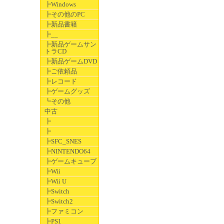
┣Windows
┣その他のPC
┣新品書籍
┣__
┣新品ゲームサン
トラCD
┣新品ゲームDVD
┣ご依頼品
┣レコード
┣ゲームグッズ
┗その他
中古
┣
┣
┣SFC_SNES
┣NINTENDO64
┣ゲームキューブ
┣Wii
┣Wii U
┣Switch
┣Switch2
┣ファミコン
┣PS1