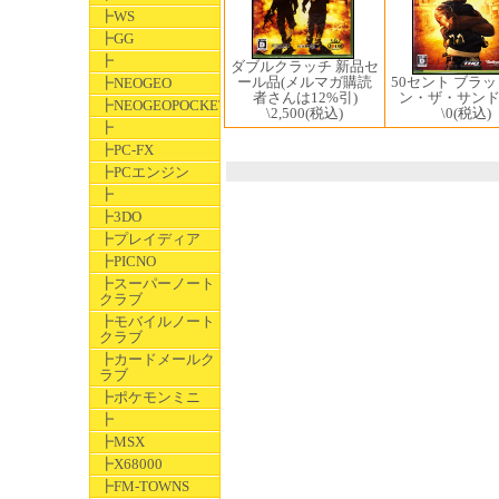
┣WS
┣GG
┣
ダブルクラッチ 新品セ
ール品(メルマガ購読
50セント ブラ
┣NEOGEO
者さんは12%引)
ン・ザ・サンド
┣NEOGEOPOCKET
\2,500
(税込)
\0
(税込)
┣
┣PC-FX
┣PCエンジン
┣
┣3DO
┣プレイディア
┣PICNO
┣スーパーノート
クラブ
┣モバイルノート
クラブ
┣カードメールク
ラブ
┣ポケモンミニ
┣
┣MSX
┣X68000
┣FM-TOWNS