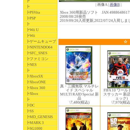
┣
| 画像A |
画像B
|
┣
┣PSVita
Xbox 360用新品ソフト JAN 4988648617
2008/08/28発売
┣PSP
2019/09/26入荷更新,2022/07/24入荷し
┣
┣Wii U
┣Wii
┣ゲームキューブ
☆
┣NINTENDO64
┣SFC_SNES
┣ファミコン
┣NES
┣
┣XboxSX
┣XboxONE
真・三國無双 マルチレ
┣Xbox 360
イド スペシャル
FIFA 10 ワー
┣Xbox
MULTI RAID Special 新
スサッカー 新品
品
ェック)
┣
\7,480
(税込)
\7,970
(税込
┣DC
┣SS
┣MD_GENESIS
┣MARK 3
┣SG1000