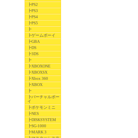
┣PS2
┣PS3
┣PS4
┣PS5
┣
┣ゲームボーイ
┣GBA
┣DS
┣3DS
┣
┣XBOXONE
┣XBOXSX
┣Xbox 360
┣XBOX
┣
┣バーチャルボー
イ
┣ポケモンミニ
┣NES
┣DISKSYSTEM
┣SG-1000
┣MARK 3