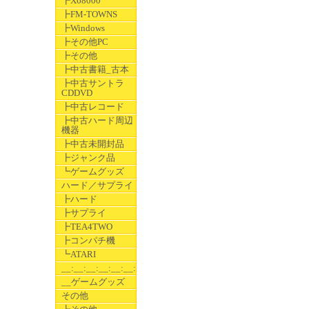
┣X68000
┣FM-TOWNS
┣Windows
┣その他PC
┣その他
┣中古書籍_古本
┣中古サントラ
CDDVD
┣中古レコード
┣中古ハード周辺
機器
┣中古未開封品
┣ジャンク品
┗ゲームグッズ
ハード／サプライ
┣ハード
┣サプライ
┣TEA4TWO
┣コンパチ機
┗ATARI
__:__:__:__:__:__:__
__ゲームグッズ
その他