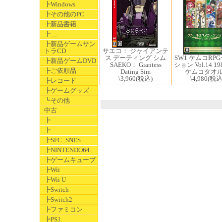
┣Windows
┣その他のPC
┣新品書籍
┣__
┣新品ゲームサン
トラCD
サエコ： ジャイアンテ
ス デーティング シム
SW1 ケムコRP
┣新品ゲームDVD
SAEKO： Giantess
ション Vol.14 1
┣ご依頼品
Dating Sim
ケムコタオ
\3,960
(税込)
\4,980
(税込
┣レコード
┣ゲームグッズ
┗その他
中古
┣
┣
┣SFC_SNES
┣NINTENDO64
┣ゲームキューブ
┣Wii
┣Wii U
┣Switch
┣Switch2
┣ファミコン
┣PS1