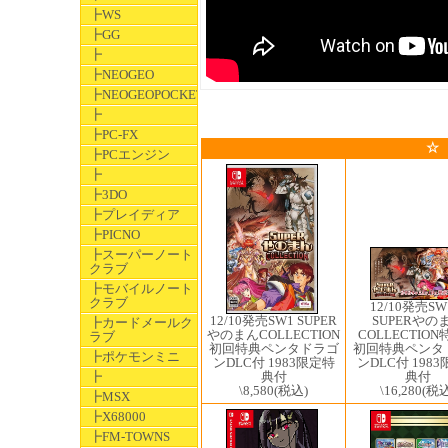
┣WS
┣GG
┣
┣NEOGEO
┣NEOGEOPOCKET
┣
┣PC-FX
☆
┣PCエンジン
┣
┣3DO
┣プレイディア
┣PICNO
┣スーパーノート
クラブ
┣モバイルノート
クラブ
12/10発売SW
SUPERやの
12/10発売SW1 ​SUPER
┣カードメールク
COLLECTIO
やのまんCOLLECTION
ラブ
初回特典ペンタ
初回特典ペンタドラゴ
┣ポケモンミニ
ンDLC付 198
ンDLC付 1983限定特
典付
典付
┣
\16,280
(税込
\8,580
(税込)
┣MSX
┣X68000
┣FM-TOWNS