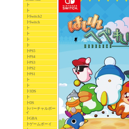
┣
┣
┣Switch2
┣Switch
┣
┣
┣
┣
┣PS5
┣PS4
┣PS3
┣PS2
┣PS1
┣
┣
┣3DS
┣
┣DS
┣バーチャルボー
イ
┣GBA
┣ゲームボーイ