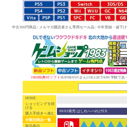
中古300円商品
/
メルマガ購読者さん専用セール品
/
今年登録・値下げ
NEW 1983特典付ソフト
SUPERやのまんCOLLECTION 学校であっ
HOME
ショッピングを続
ける
09/03発売 はしれへべれけEX
購入手続きへ進む
分類別商品一覧
新品商品