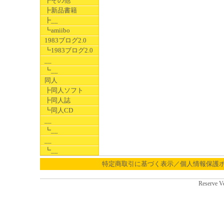
┣その他
┣新品書籍
┣__
┗amiibo
1983ブログ2.0
┗1983ブログ2.0
__
┗__
同人
┣同人ソフト
┣同人誌
┗同人CD
__
┗__
__
┗__
特定商取引に基づく表示／個人情報保護
Reserve V