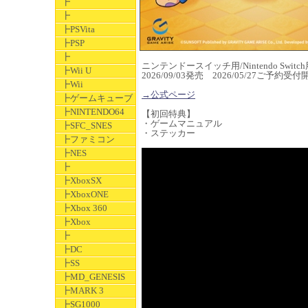
┣
┣
┣PSVita
┣PSP
┣
ニンテンドースイッチ用/Nintendo Switch
┣Wii U
2026/09/03発売 2026/05/27ご予約
┣Wii
→公式ページ
┣ゲームキューブ
┣NINTENDO64
【初回特典】
・ゲームマニュアル
┣SFC_SNES
・ステッカー
┣ファミコン
┣NES
┣
┣XboxSX
┣XboxONE
┣Xbox 360
┣Xbox
┣
┣DC
┣SS
┣MD_GENESIS
┣MARK 3
┣SG1000