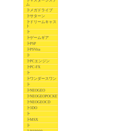
┣マスターシステ
ム
┣メガドライブ
┣サターン
┣ドリームキャス
ト
┣
┣ゲームギア
┣PSP
┣PSVita
┣
┣PCエンジン
┣PC-FX
┣
┣ワンダースワン
┣
┣NEOGEO
┣NEOGEOPOCKET
┣NEOGEOCD
┣3DO
┣
┣MSX
┣