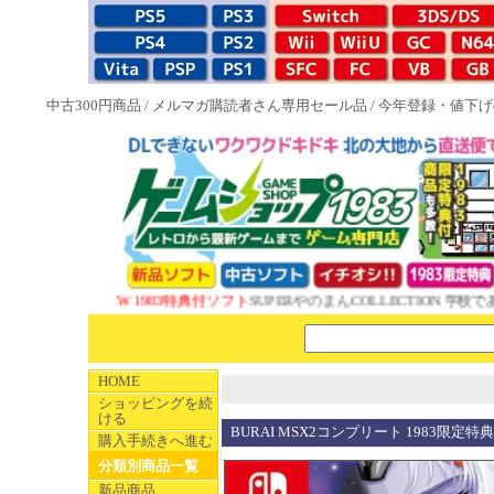
中古300円商品
/
メルマガ購読者さん専用セール品
/
今年登録・値下げ
NEW 1983特典付ソフト
SUPERやのまんCOLLECTION 学校であ
HOME
ショッピングを続
ける
BURAI MSX2コンプリート 1983限定特典
購入手続きへ進む
分類別商品一覧
新品商品