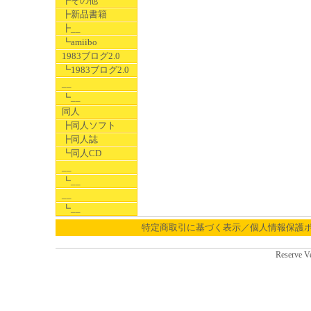
┣その他
┣新品書籍
┣__
┗amiibo
1983ブログ2.0
┗1983ブログ2.0
__
┗__
同人
┣同人ソフト
┣同人誌
┗同人CD
__
┗__
__
┗__
特定商取引に基づく表示／個人情報保護
Reserve V