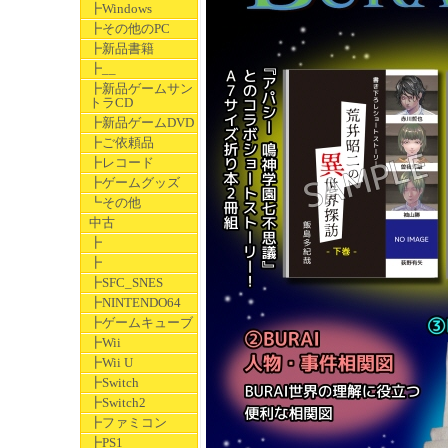
┣Windows
┣その他のPC
┣新品書籍
┣__
┣新品ゲームサン
トラCD
┣新品ゲームDVD
┣ご依頼品
┣レコード
┣ゲームグッズ
┗その他
中古
┣
┣
┣SFC_SNES
┣NINTENDO64
┣ゲームキューブ
┣Wii
┣Wii U
┣Switch
┣Switch2
┣ファミコン
┣PS1