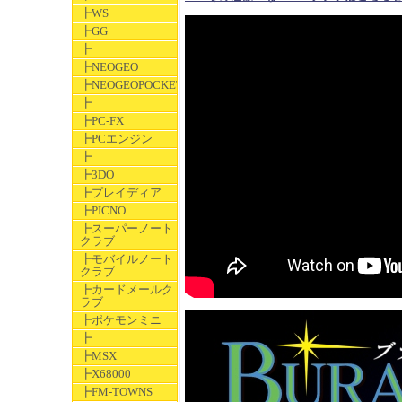
┣WS
┣GG
┣
┣NEOGEO
┣NEOGEOPOCKET
┣
┣PC-FX
┣PCエンジン
┣
┣3DO
┣プレイディア
┣PICNO
┣スーパーノート
クラブ
┣モバイルノート
クラブ
┣カードメールク
ラブ
┣ポケモンミニ
┣
┣MSX
┣X68000
┣FM-TOWNS