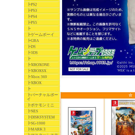
┣PS2
┣PS3
┣PS4
┣PS5
┣
┣ゲームボーイ
┣GBA
┣DS
┣3DS
┣
┣XBOXONE
┣XBOXSX
┣Xbox 360
┣XBOX
┣
┣バーチャルボー
☆
イ
┣ポケモンミニ
┣NES
┣DISKSYSTEM
┣SG-1000
┣MARK 3