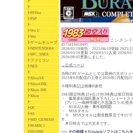
┣
┣
┣PSVita
┣PSP
┣
┣Wii U
┣Wii
ニンテンドース
┣ゲームキューブ
4573419410495
┣NINTENDO64
2026/02/19発売 2025/06/19登録 2025/1
2026/03/10更新 2026/03/12入荷 2026/0
┣SFC_SNES
2026/08/05更新しました。
┣ファミコン
→公式ページ
┣NES
┣
当時のPCゲームとしては異例の大ボリュー
2025年6月配信の上巻と2026年2月配
┣XboxSX
┣XboxONE
※権利表記は画像B参照
┣Xbox 360
1983限定特典 計4点 (1983特典は後日別
┣Xbox
・ 飯島多紀哉氏書き下ろしショートス
┣
(アパシー鳴神学園七不思議コラボ)荒井
・ BURAI人物・事件相関図
┣DC
・ MSXタオル
┣SS
※ MSXタオルは製造数限定ですので
す。
┣MD_GENESIS
本日時点では大丈夫です。
┣MARK 3
┣SG1000
<<< その他様々なSwitchソフトはこちらをクリック