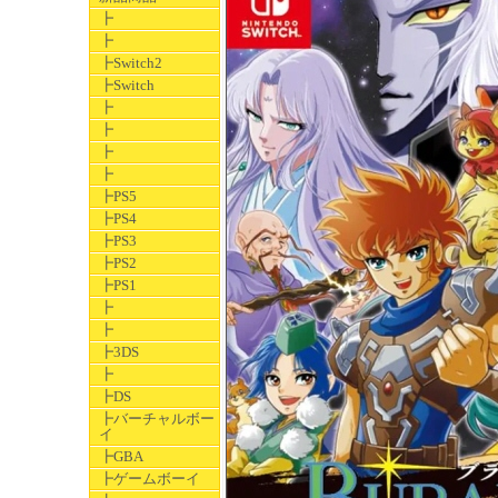
┣
┣
┣Switch2
┣Switch
┣
┣
┣
┣
┣PS5
┣PS4
┣PS3
┣PS2
┣PS1
┣
┣
┣3DS
┣
┣DS
┣バーチャルボー
イ
┣GBA
┣ゲームボーイ