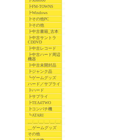
┣X68000
┣FM-TOWNS
┣Windows
┣その他PC
┣その他
┣中古書籍_古本
┣中古サントラ
CDDVD
┣中古レコード
┣中古ハード周辺
機器
┣中古未開封品
┣ジャンク品
┗ゲームグッズ
ハード／サプライ
┣ハード
┣サプライ
┣TEA4TWO
┣コンパチ機
┗ATARI
__:__:__:__:__:__:__
__ゲームグッズ
その他