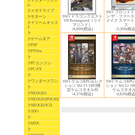
┣マスターシステ
ム
┣メガドライブ
SW1 フロント
SW1 ドラゴンクエスト
ン ザ・ファー
┣サターン
VII Reimagined（リイ
メイク スマー
┣ドリームキャス
マジンド）
ス
ト
\6,600
(税込)
\3,300
(税込
┣
┣ゲームギア
┣PSP
┣PSVita
┣
┣PCエンジン
┣PC-FX
┣
┣ワンダースワン
SW1 ケムコRPGセレク
SW1 ケムコRP
ション Vol.13 1983限
ション Vol.12 1
┣
定ケムコタオル付
ケムコタオ
┣NEOGEO
\4,378
(税込)
\4,830
(税込
┣NEOGEOPOCKET
┣NEOGEOCD
┣3DO
┣
┣MSX
┣