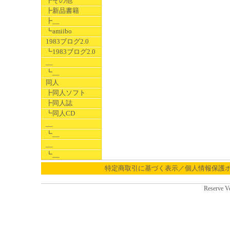
┣その他
┣新品書籍
┣__
┗amiibo
1983ブログ2.0
┗1983ブログ2.0
__
┗__
同人
┣同人ソフト
┣同人誌
┗同人CD
__
┗__
__
┗__
特定商取引に基づく表示／個人情報保護
Reserve V