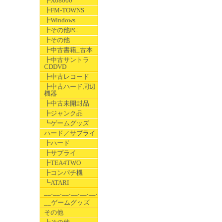
┣X68000
┣FM-TOWNS
┣Windows
┣その他PC
┣その他
┣中古書籍_古本
┣中古サントラ
CDDVD
┣中古レコード
┣中古ハード周辺
機器
┣中古未開封品
┣ジャンク品
┗ゲームグッズ
ハード／サプライ
┣ハード
┣サプライ
┣TEA4TWO
┣コンパチ機
┗ATARI
__:__:__:__:__:__:__
__ゲームグッズ
その他