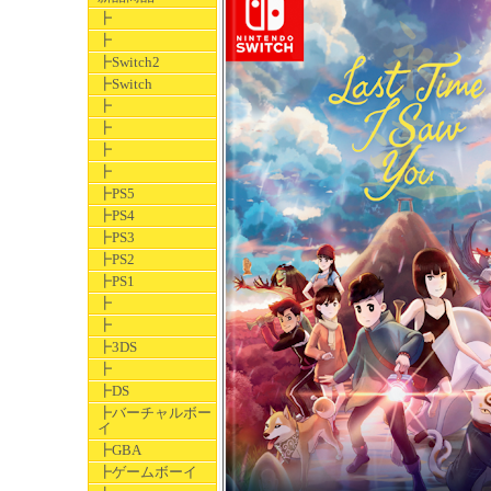
┣
┣
┣Switch2
┣Switch
┣
┣
┣
┣
┣PS5
┣PS4
┣PS3
┣PS2
┣PS1
┣
┣
┣3DS
┣
┣DS
┣バーチャルボー
イ
┣GBA
┣ゲームボーイ