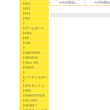
\6,499
(税込
\4,830
(税込)
┣PS2
┣PS3
┣PS4
┣PS5
┣
┣ゲームボーイ
┣GBA
┣DS
┣3DS
┣
┣XBOXONE
┣XBOXSX
┣Xbox 360
┣XBOX
┣
┣バーチャルボー
イ
┣ポケモンミニ
┣NES
┣DISKSYSTEM
┣SG-1000
┣MARK 3