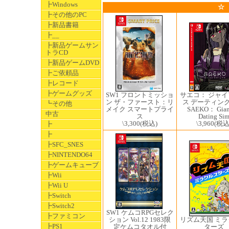
┣Windows
☆
┣その他のPC
┣新品書籍
┣__
┣新品ゲームサン
トラCD
┣新品ゲームDVD
┣ご依頼品
┣レコード
┣ゲームグッズ
SW1 フロントミッショ
サエコ： ジャ
ン ザ・ファースト：リ
ス デーティング
┗その他
メイク スマートプライ
SAEKO： Gian
中古
ス
Dating Si
\3,300
(税込)
\3,960
(税込
┣
┣
┣SFC_SNES
┣NINTENDO64
┣ゲームキューブ
┣Wii
┣Wii U
┣Switch
┣Switch2
SW1 ケムコRPGセレク
┣ファミコン
リズム天国 ミ
ション Vol.12 1983限
┣PS1
ターズ
定ケムコタオル付