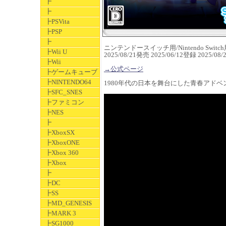
┣
┣
┣PSVita
┣PSP
┣
ニンテンドースイッチ用/Nintendo Switch用
┣Wii U
2025/08/21発売 2025/06/12登録 2025/
┣Wii
→公式ページ
┣ゲームキューブ
┣NINTENDO64
1980年代の日本を舞台にした青春アドベ
┣SFC_SNES
┣ファミコン
┣NES
┣
┣XboxSX
┣XboxONE
┣Xbox 360
┣Xbox
┣
┣DC
┣SS
┣MD_GENESIS
┣MARK 3
┣SG1000