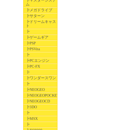
┣マスターシステ
ム
┣メガドライブ
┣サターン
┣ドリームキャス
ト
┣
┣ゲームギア
┣PSP
┣PSVita
┣
┣PCエンジン
┣PC-FX
┣
┣ワンダースワン
┣
┣NEOGEO
┣NEOGEOPOCKET
┣NEOGEOCD
┣3DO
┣
┣MSX
┣