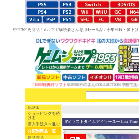
中古300円商品
/
メルマガ購読者さん専用セール品
/
今年登録・値下げ
NEW 1983特典付ソフト
SUPERやのまんCOLLECTION 学校であっ
HOME
ショッピングを続
ける
SW ラストタイムアイソーユー Last Time I 
購入手続きへ進む
分類別商品一覧
新品商品