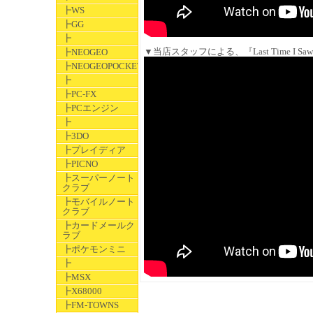
┣WS
┣GG
┣
▼当店スタッフによる、『Last Time I S
┣NEOGEO
┣NEOGEOPOCKET
┣
┣PC-FX
┣PCエンジン
┣
┣3DO
┣プレイディア
┣PICNO
┣スーパーノート
クラブ
┣モバイルノート
クラブ
┣カードメールク
ラブ
┣ポケモンミニ
┣
┣MSX
┣X68000
┣FM-TOWNS