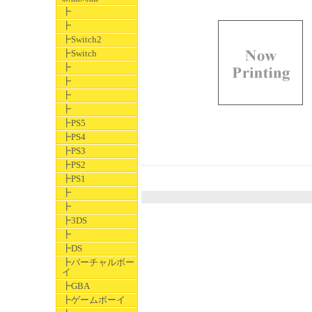
┣
┣
┣Switch2
┣Switch
┣
┣
┣
┣
┣PS5
┣PS4
┣PS3
┣PS2
┣PS1
┣
┣
┣3DS
┣
┣DS
┣バーチャルボー
イ
┣GBA
┣ゲームボーイ