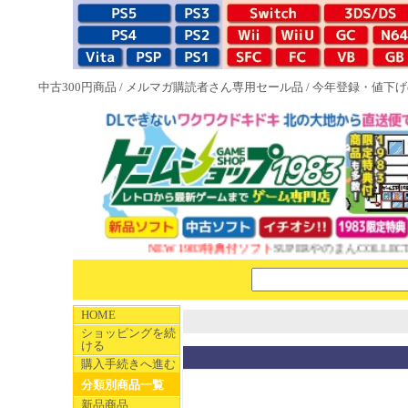
中古300円商品
/
メルマガ購読者さん専用セール品
/
今年登録・値下げ
NEW 1983特典付ソフト
SUPERやのまんCOLLECT
HOME
ショッピングを続
ける
購入手続きへ進む
分類別商品一覧
新品商品