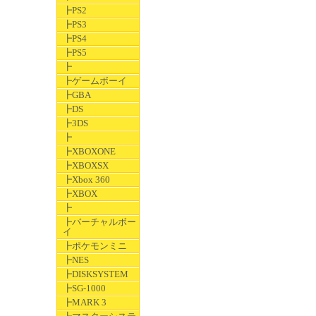
┣PS2
┣PS3
┣PS4
┣PS5
┣
┣ゲームボーイ
┣GBA
┣DS
┣3DS
┣
┣XBOXONE
┣XBOXSX
┣Xbox 360
┣XBOX
┣
┣バーチャルボー
イ
┣ポケモンミニ
┣NES
┣DISKSYSTEM
┣SG-1000
┣MARK 3