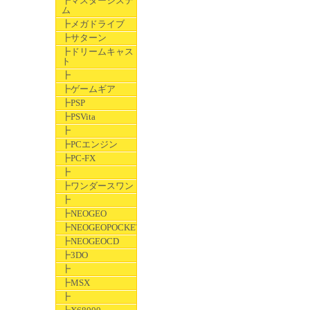
┣マスターシステ
ム
┣メガドライブ
┣サターン
┣ドリームキャス
ト
┣
┣ゲームギア
┣PSP
┣PSVita
┣
┣PCエンジン
┣PC-FX
┣
┣ワンダースワン
┣
┣NEOGEO
┣NEOGEOPOCKET
┣NEOGEOCD
┣3DO
┣
┣MSX
┣