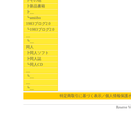
┣その他
┣新品書籍
┣__
┗amiibo
1983ブログ2.0
┗1983ブログ2.0
__
┗__
同人
┣同人ソフト
┣同人誌
┗同人CD
__
┗__
__
┗__
特定商取引に基づく表示／個人情報保護
Reserve V