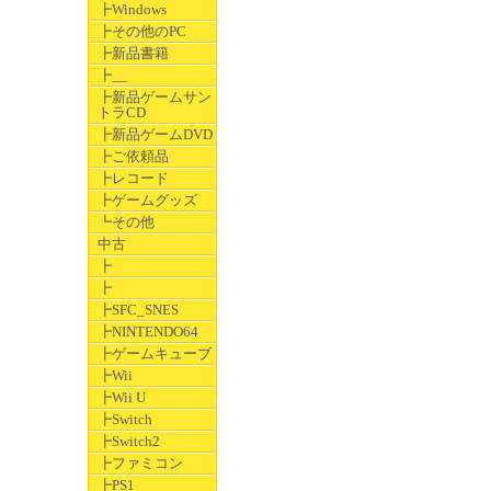
┣Windows
┣その他のPC
┣新品書籍
┣__
┣新品ゲームサン
トラCD
┣新品ゲームDVD
┣ご依頼品
┣レコード
┣ゲームグッズ
┗その他
中古
┣
┣
┣SFC_SNES
┣NINTENDO64
┣ゲームキューブ
┣Wii
┣Wii U
┣Switch
┣Switch2
┣ファミコン
┣PS1