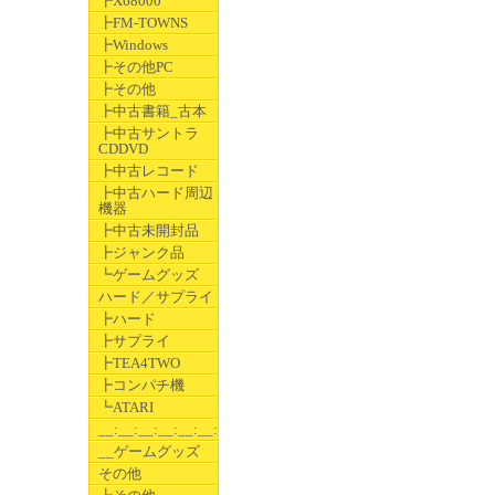
┣X68000
┣FM-TOWNS
┣Windows
┣その他PC
┣その他
┣中古書籍_古本
┣中古サントラ
CDDVD
┣中古レコード
┣中古ハード周辺
機器
┣中古未開封品
┣ジャンク品
┗ゲームグッズ
ハード／サプライ
┣ハード
┣サプライ
┣TEA4TWO
┣コンパチ機
┗ATARI
__:__:__:__:__:__:__
__ゲームグッズ
その他