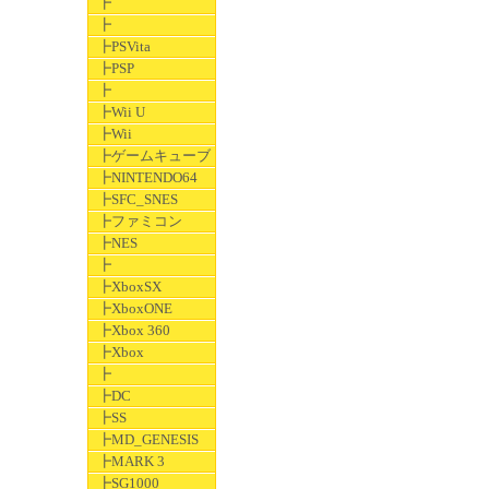
┣
┣
┣PSVita
┣PSP
┣
┣Wii U
┣Wii
┣ゲームキューブ
┣NINTENDO64
┣SFC_SNES
┣ファミコン
┣NES
┣
┣XboxSX
┣XboxONE
┣Xbox 360
┣Xbox
┣
┣DC
┣SS
┣MD_GENESIS
┣MARK 3
┣SG1000