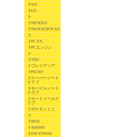
┣WS
┣GG
┣
┣NEOGEO
┣NEOGEOPOCKET
┣
┣PC-FX
┣PCエンジン
┣
┣3DO
┣プレイディア
┣PICNO
┣スーパーノート
クラブ
┣モバイルノート
クラブ
┣カードメールク
ラブ
┣ポケモンミニ
┣
┣MSX
┣X68000
┣FM-TOWNS