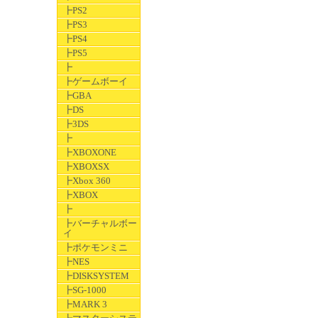
┣PS2
┣PS3
┣PS4
┣PS5
┣
┣ゲームボーイ
┣GBA
┣DS
┣3DS
┣
┣XBOXONE
┣XBOXSX
┣Xbox 360
┣XBOX
┣
┣バーチャルボー
イ
┣ポケモンミニ
┣NES
┣DISKSYSTEM
┣SG-1000
┣MARK 3