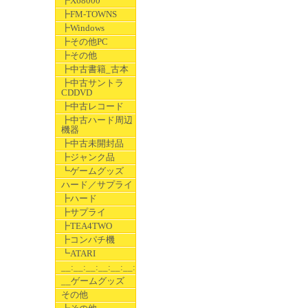
┣X68000
┣FM-TOWNS
┣Windows
┣その他PC
┣その他
┣中古書籍_古本
┣中古サントラ
CDDVD
┣中古レコード
┣中古ハード周辺
機器
┣中古未開封品
┣ジャンク品
┗ゲームグッズ
ハード／サプライ
┣ハード
┣サプライ
┣TEA4TWO
┣コンパチ機
┗ATARI
__:__:__:__:__:__:__
__ゲームグッズ
その他