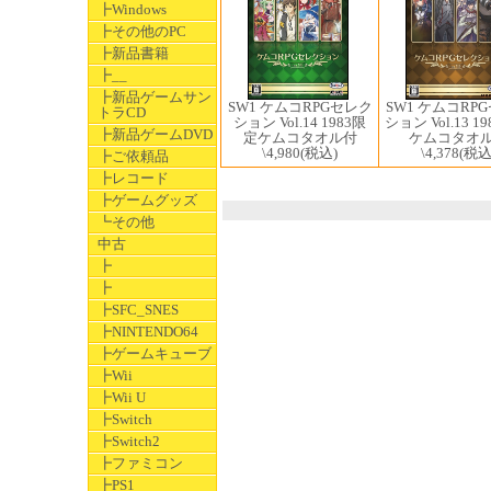
┣Windows
┣その他のPC
┣新品書籍
┣__
┣新品ゲームサン
SW1 ケムコRPGセレク
SW1 ケムコRP
トラCD
ション Vol.14 1983限
ション Vol.13 1
┣新品ゲームDVD
定ケムコタオル付
ケムコタオ
\4,980
(税込)
\4,378
(税込
┣ご依頼品
┣レコード
┣ゲームグッズ
┗その他
中古
┣
┣
┣SFC_SNES
┣NINTENDO64
┣ゲームキューブ
┣Wii
┣Wii U
┣Switch
┣Switch2
┣ファミコン
┣PS1