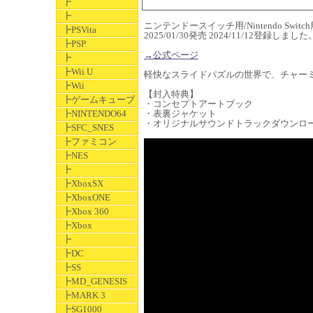
┣
┣
ニンテンドースイッチ用/Nintendo Switch用
┣PSVita
2025/01/30発売 2024/11/12登録しました
┣PSP
→公式ページ
┣
┣Wii U
軽快なスライドパズルの世界で、チャー
┣Wii
【封入特典】
┣ゲームキューブ
・コンセプトアートブック
┣NINTENDO64
・表裏ジャケット
・オリジナルサウンドトラックダウンロ
┣SFC_SNES
┣ファミコン
┣NES
┣
┣XboxSX
┣XboxONE
┣Xbox 360
┣Xbox
┣
┣DC
┣SS
┣MD_GENESIS
┣MARK 3
┣SG1000