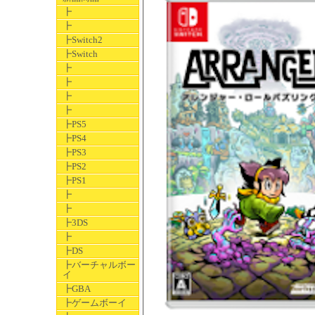
┣
┣
┣Switch2
┣Switch
┣
┣
┣
┣
┣PS5
┣PS4
┣PS3
┣PS2
┣PS1
┣
┣
┣3DS
┣
┣DS
┣バーチャルボー
イ
┣GBA
┣ゲームボーイ