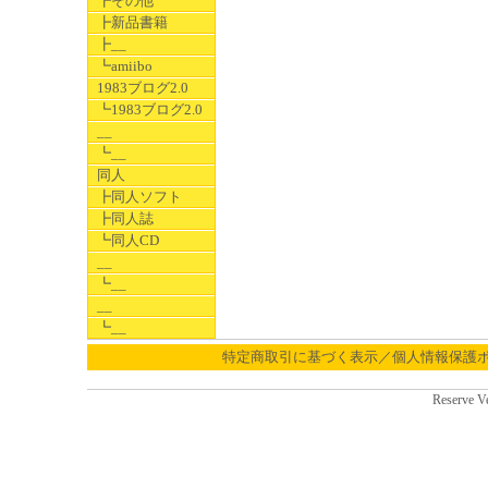
┣その他
┣新品書籍
┣__
┗amiibo
1983ブログ2.0
┗1983ブログ2.0
__
┗__
同人
┣同人ソフト
┣同人誌
┗同人CD
__
┗__
__
┗__
特定商取引に基づく表示／個人情報保護
Reserve V