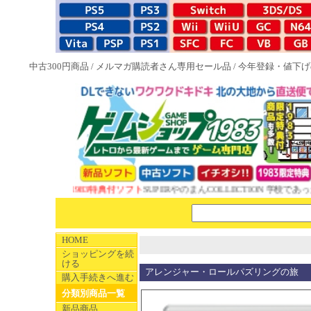
中古300円商品
/
メルマガ購読者さん専用セール品
/
今年登録・値下げ
NEW 1983特典付ソフト
SUPERやのまんCOLLECTION 学校であった
HOME
ショッピングを続
ける
アレンジャー・ロールパズリングの旅
購入手続きへ進む
分類別商品一覧
新品商品