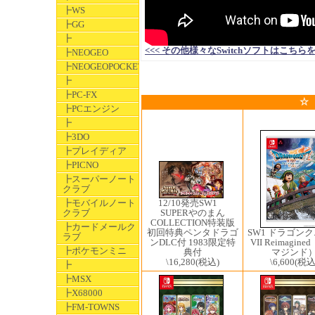
┣WS
┣GG
┣
<<< その他様々なSwitchソフトはこちらをクリック
┣NEOGEO
┣NEOGEOPOCKET
┣
┣PC-FX
☆
┣PCエンジン
┣
┣3DO
┣プレイディア
┣PICNO
┣スーパーノート
クラブ
12/10発売SW1 ​
┣モバイルノート
SUPERやのまん
クラブ
COLLECTION特装版
┣カードメールク
初回特典ペンタドラゴ
SW1 ドラゴン
ラブ
ンDLC付 1983限定特
VII Reimagin
┣ポケモンミニ
典付
マジンド
\16,280
(税込)
\6,600
(税込
┣
┣MSX
┣X68000
┣FM-TOWNS