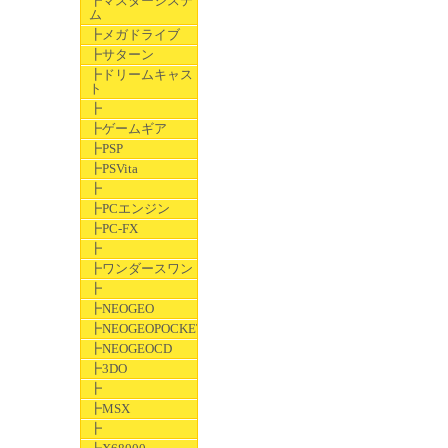
┣マスターシステ
ム
┣メガドライブ
┣サターン
┣ドリームキャス
ト
┣
┣ゲームギア
┣PSP
┣PSVita
┣
┣PCエンジン
┣PC-FX
┣
┣ワンダースワン
┣
┣NEOGEO
┣NEOGEOPOCKET
┣NEOGEOCD
┣3DO
┣
┣MSX
┣