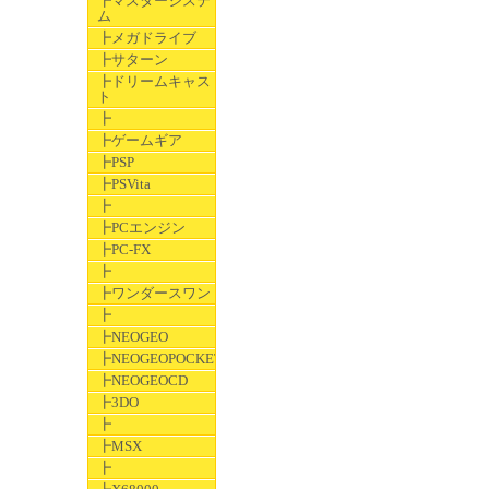
┣マスターシステ
ム
┣メガドライブ
┣サターン
┣ドリームキャス
ト
┣
┣ゲームギア
┣PSP
┣PSVita
┣
┣PCエンジン
┣PC-FX
┣
┣ワンダースワン
┣
┣NEOGEO
┣NEOGEOPOCKET
┣NEOGEOCD
┣3DO
┣
┣MSX
┣