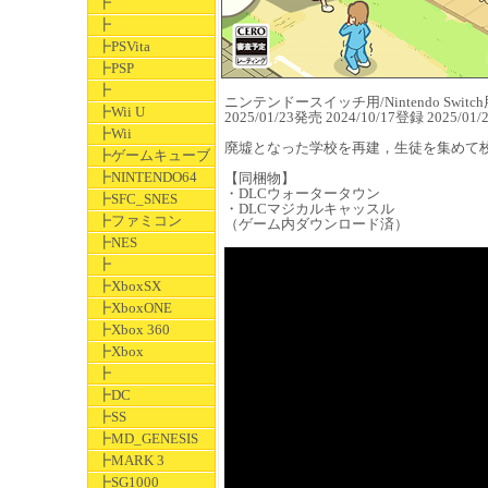
┣
┣
┣PSVita
┣PSP
┣
ニンテンドースイッチ用/Nintendo Switch用
┣Wii U
2025/01/23発売 2024/10/17登録 2025
┣Wii
廃墟となった学校を再建，生徒を集めて校
┣ゲームキューブ
┣NINTENDO64
【同梱物】
・DLCウォータータウン
┣SFC_SNES
・DLCマジカルキャッスル
┣ファミコン
（ゲーム内ダウンロード済）
┣NES
┣
┣XboxSX
┣XboxONE
┣Xbox 360
┣Xbox
┣
┣DC
┣SS
┣MD_GENESIS
┣MARK 3
┣SG1000