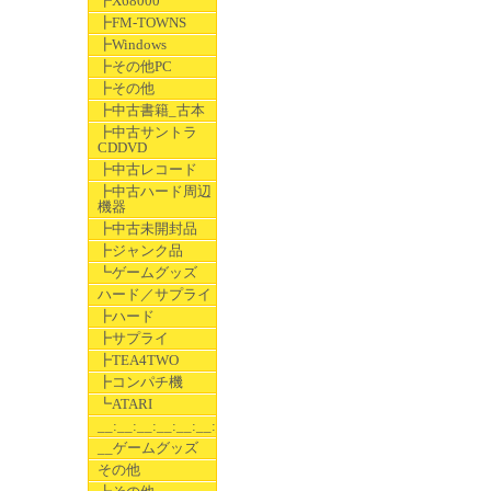
┣X68000
┣FM-TOWNS
┣Windows
┣その他PC
┣その他
┣中古書籍_古本
┣中古サントラ
CDDVD
┣中古レコード
┣中古ハード周辺
機器
┣中古未開封品
┣ジャンク品
┗ゲームグッズ
ハード／サプライ
┣ハード
┣サプライ
┣TEA4TWO
┣コンパチ機
┗ATARI
__:__:__:__:__:__:__
__ゲームグッズ
その他