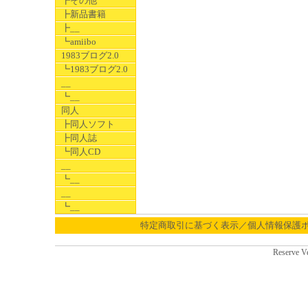
┣その他
┣新品書籍
┣__
┗amiibo
1983ブログ2.0
┗1983ブログ2.0
__
┗__
同人
┣同人ソフト
┣同人誌
┗同人CD
__
┗__
__
┗__
特定商取引に基づく表示／個人情報保護
Reserve V