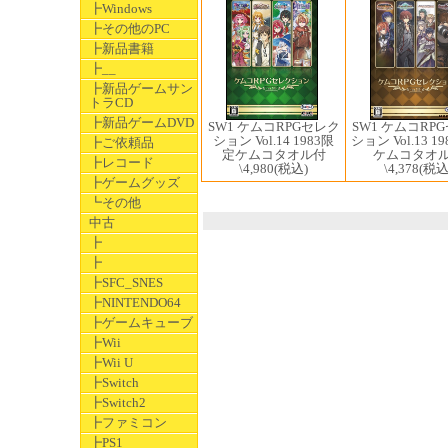
┣Windows
┣その他のPC
┣新品書籍
┣__
┣新品ゲームサン
トラCD
┣新品ゲームDVD
SW1 ケムコRPGセレク
SW1 ケムコRP
ション Vol.14 1983限
ション Vol.13 1
┣ご依頼品
定ケムコタオル付
ケムコタオ
┣レコード
\4,980
(税込)
\4,378
(税込
┣ゲームグッズ
┗その他
中古
┣
┣
┣SFC_SNES
┣NINTENDO64
┣ゲームキューブ
┣Wii
┣Wii U
┣Switch
┣Switch2
┣ファミコン
┣PS1