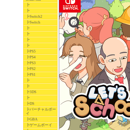
┣
┣
┣Switch2
┣Switch
┣
┣
┣
┣
┣PS5
┣PS4
┣PS3
┣PS2
┣PS1
┣
┣
┣3DS
┣
┣DS
┣バーチャルボー
イ
┣GBA
┣ゲームボーイ