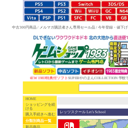
中古300円商品
/
メルマガ購読者さん専用セール品
/
今年登録・値下げ
NEW 1983特典付ソフト
SUPERやのまんCOLLECTION 学校
HOME
ショッピングを続
ける
レッツスクール Let’s School
購入手続きへ進む
分類別商品一覧
新品商品