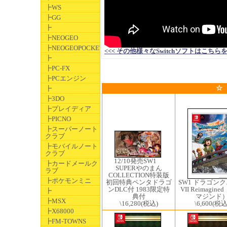
┣WS
┣GG
┣
┣NEOGEO
┣NEOGEOPOCKET
<<< その他様々なSwitchソフトはこちらをクリック
┣
┣PC-FX
┣PCエンジン
☆
┣
┣3DO
┣プレイディア
┣PICNO
┣スーパーノート
クラブ
┣モバイルノート
クラブ
12/10発売SW1 ​
┣カードメールク
SUPERやのまん
ラブ
COLLECTION特装版
┣ポケモンミニ
初回特典ペンタドラゴ
SW1 ドラゴン
ンDLC付 1983限定特
VII Reimagin
┣
典付
マジンド
┣MSX
\16,280
(税込)
\6,600
(税込
┣X68000
┣FM-TOWNS