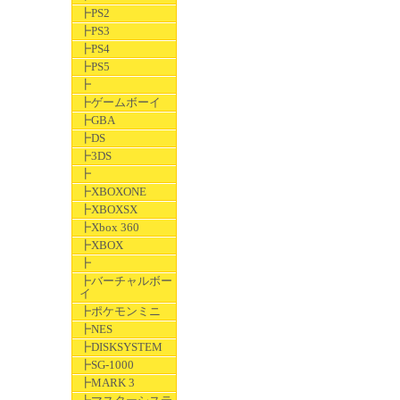
┣PS2
┣PS3
┣PS4
┣PS5
┣
┣ゲームボーイ
┣GBA
┣DS
┣3DS
┣
┣XBOXONE
┣XBOXSX
┣Xbox 360
┣XBOX
┣
┣バーチャルボー
イ
┣ポケモンミニ
┣NES
┣DISKSYSTEM
┣SG-1000
┣MARK 3