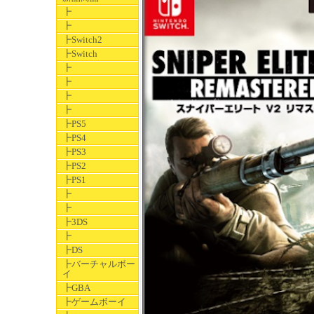
┣
┣
┣Switch2
┣Switch
┣
┣
┣
┣
┣PS5
┣PS4
┣PS3
┣PS2
┣PS1
┣
┣
┣3DS
┣
┣DS
┣バーチャルボー
イ
┣GBA
┣ゲームボーイ