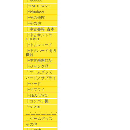
┣X68000
┣FM-TOWNS
┣Windows
┣その他PC
┣その他
┣中古書籍_古本
┣中古サントラ
CDDVD
┣中古レコード
┣中古ハード周辺
機器
┣中古未開封品
┣ジャンク品
┗ゲームグッズ
ハード／サプライ
┣ハード
┣サプライ
┣TEA4TWO
┣コンパチ機
┗ATARI
__:__:__:__:__:__:__
__ゲームグッズ
その他