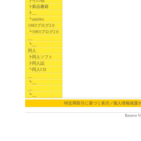
┣その他
┣新品書籍
┣__
┗amiibo
1983ブログ2.0
┗1983ブログ2.0
__
┗__
同人
┣同人ソフト
┣同人誌
┗同人CD
__
┗__
__
┗__
特定商取引に基づく表示／個人情報保護
Reserve V