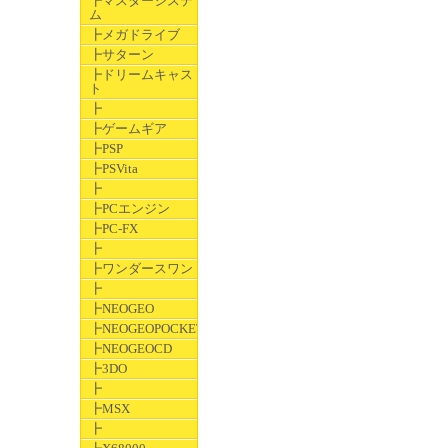
┣マスターシステ
ム
┣メガドライブ
┣サターン
┣ドリームキャス
ト
┣
┣ゲームギア
┣PSP
┣PSVita
┣
┣PCエンジン
┣PC-FX
┣
┣ワンダースワン
┣
┣NEOGEO
┣NEOGEOPOCKET
┣NEOGEOCD
┣3DO
┣
┣MSX
┣