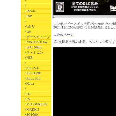
┣
┣
┣PSVita
┣PSP
┣
ニンテンドースイッチ用/Nintendo Switch用
┣Wii U
2024/12/12発売 2024/09/24登録しました
┣Wii
→公式ページ
┣ゲームキューブ
第2次世界大戦の末期、ベルリンで撃ち
┣NINTENDO64
┣SFC_SNES
┣ファミコン
┣NES
┣
┣XboxSX
┣XboxONE
┣Xbox 360
┣Xbox
┣
┣DC
┣SS
┣MD_GENESIS
┣MARK 3
┣SG1000