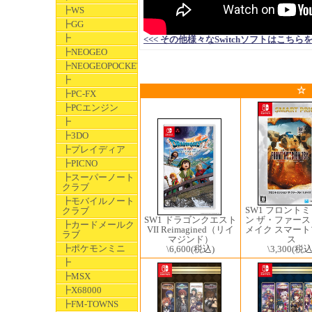
┣WS
┣GG
┣
<<< その他様々なSwitchソフトはこちらをクリック
┣NEOGEO
┣NEOGEOPOCKET
┣
☆
┣PC-FX
┣PCエンジン
┣
┣3DO
┣プレイディア
┣PICNO
┣スーパーノート
クラブ
┣モバイルノート
SW1 フロント
クラブ
SW1 ドラゴンクエスト
ン ザ・ファー
┣カードメールク
VII Reimagined（リイ
メイク スマー
ラブ
マジンド）
ス
┣ポケモンミニ
\6,600
(税込)
\3,300
(税込
┣
┣MSX
┣X68000
┣FM-TOWNS