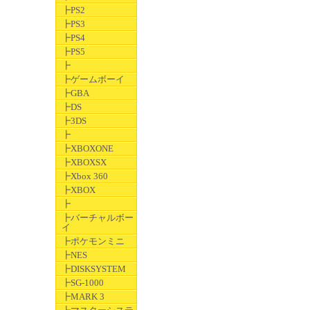
┣PS2
┣PS3
┣PS4
┣PS5
┣
┣ゲームボーイ
┣GBA
┣DS
┣3DS
┣
┣XBOXONE
┣XBOXSX
┣Xbox 360
┣XBOX
┣
┣バーチャルボー
イ
┣ポケモンミニ
┣NES
┣DISKSYSTEM
┣SG-1000
┣MARK 3