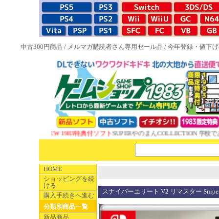
中古300円商品
/
メルマガ購読者さん専用セール品
/
今年登録・値下げ
NEW 1983特典付ソフト
SUPERやのまんCOLLECTION 学校で
HOME
ショッピングを続
ける
スナイパーエリート V2 リマスター Sniper Eli
購入手続きへ進む
分類別商品一覧
新品商品