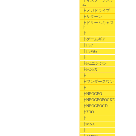
┣マスターシステ
ム
┣メガドライブ
┣サターン
┣ドリームキャス
ト
┣
┣ゲームギア
┣PSP
┣PSVita
┣
┣PCエンジン
┣PC-FX
┣
┣ワンダースワン
┣
┣NEOGEO
┣NEOGEOPOCKET
┣NEOGEOCD
┣3DO
┣
┣MSX
┣