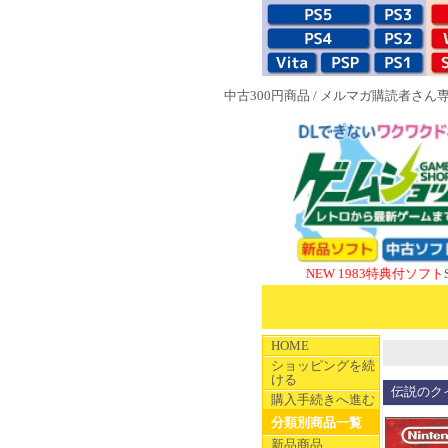
中古300円商品
/
メルマガ購読者さん
NEW 1983特典付ソフト
SUPERや
HOME
ショッピングを続
ける
伝説のク
購入手続きへ進む
分類別商品一覧
新品商品