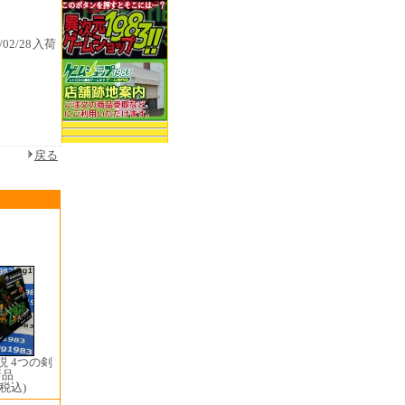
4/02/28入荷
戻る
 4つの剣
新品
(税込)