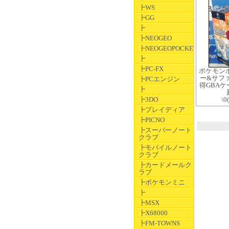
┣WS
┣GG
┣
┣NEOGEO
┣NEOGEOPOCKET
┣
┣PC-FX
ポケモン
ー&サフ
┣PCエンジン
得GBA
┣
\0
┣3DO
┣プレイディア
┣PICNO
┣スーパーノート
クラブ
┣モバイルノート
クラブ
┣カードメールク
ラブ
┣ポケモンミニ
┣
┣MSX
┣X68000
┣FM-TOWNS