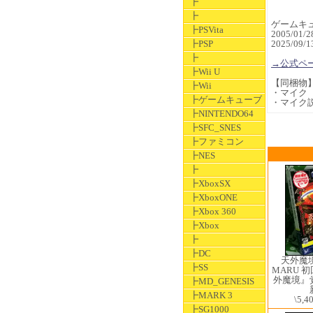
┣
┣
ゲームキュー
┣PSVita
2005/01
┣PSP
2025/09
┣
→公式ペ
┣Wii U
【同梱物
┣Wii
・マイク
┣ゲームキューブ
・マイク
┣NINTENDO64
┣SFC_SNES
┣ファミコン
┣NES
┣
┣XboxSX
┣XboxONE
┣Xbox 360
┣Xbox
┣
┣DC
天外魔境
┣SS
MARU 
外魔境』
┣MD_GENESIS
┣MARK 3
\5,4
┣SG1000