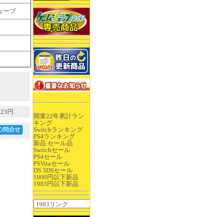
ューブ
23円
開業22年累計ラン
キング
Switchランキング
PS4ランキング
新品 セール品
Switchセール
PS4セール
PSVitaセール
DS 3DSセール
1000円以下新品
1983円以下新品