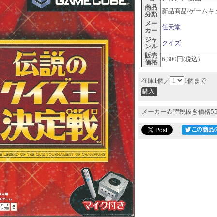
商品
新品商品/ゲームキ
分類
メー
任天堂
カー
ジャ
クイズ
ンル
販売
6,300円(税込)
価格
在庫1個／
1個まで
メーカー希望税抜き価格55