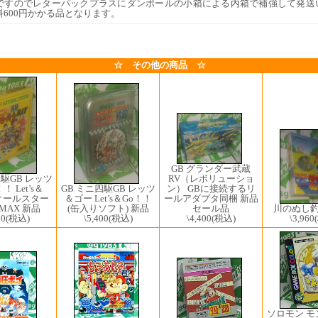
ですのでレターパックプラスにダンボールの小箱による内箱で補強して発送
料600円かかる品となります。
☆ その他の商品 ☆
GB グランダー武蔵
RV（レボリューショ
四駆GB レッツ
ン） GBに接続するリ
 Let’s＆
GB ミニ四駆GB レッツ
ールアダプタ同梱 新品
 オールスター
＆ゴー Let’s＆Go！！
セール品
川のぬし釣
MAX 新品
(缶入りソフト) 新品
\4,400
(税込)
\3,960
00
(税込)
\5,400
(税込)
ソロモン 