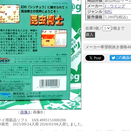
商品分類
新品商品/ゲー
メーカー
J・ウイング
ジャンル
RPG
販売価格
5,280円(税込)
在庫3個／
2個まで
メーカー希望税抜き価格48
|
画像A
| 画像B |
用新品ソフト JAN 4995151000206
/28発売 2025/09/24入荷 2026/03/08入荷しました。