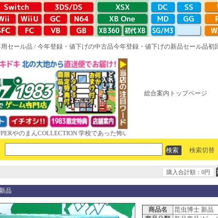
専用セール品
/
今年登録・値下げの中古品
今年登録・値下げの新品セール品
初
総合案内トップページ
のまんCOLLECTION 学校であった怖い話と晦󠄀つきこもり ルート16R や
検索切替
購入合計額：0円
 新品
商品名
昆虫博士 新品