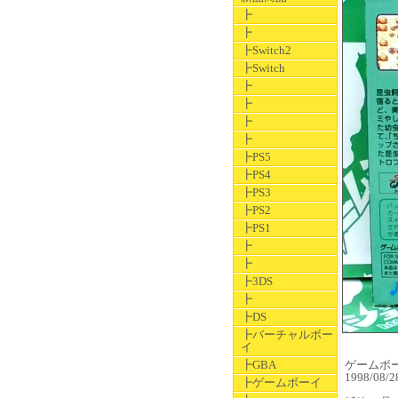
┣
┣
┣Switch2
┣Switch
┣
┣
┣
┣
┣PS5
┣PS4
┣PS3
┣PS2
┣PS1
┣
┣
┣3DS
┣
┣DS
┣バーチャルボー
イ
┣GBA
ゲームボーイ
1998/08
┣ゲームボーイ