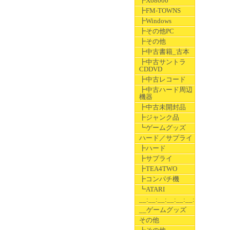
┣X68000
┣FM-TOWNS
┣Windows
┣その他PC
┣その他
┣中古書籍_古本
┣中古サントラ
CDDVD
┣中古レコード
┣中古ハード周辺
機器
┣中古未開封品
┣ジャンク品
┗ゲームグッズ
ハード／サプライ
┣ハード
┣サプライ
┣TEA4TWO
┣コンパチ機
┗ATARI
__:__:__:__:__:__:__
__ゲームグッズ
その他