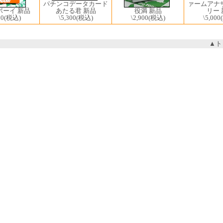
パチンコデータカード
ァームアナ
役満 新品
あたる君 新品
ボーイ 新品
リー 
\2,900
(税込)
\5,300
(税込)
00
(税込)
\5,000
▲ト