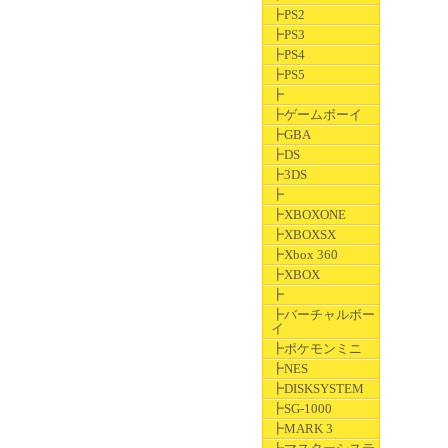
┣PS2
┣PS3
┣PS4
┣PS5
┣
┣ゲームボーイ
┣GBA
┣DS
┣3DS
┣
┣XBOXONE
┣XBOXSX
┣Xbox 360
┣XBOX
┣
┣バーチャルボー
イ
┣ポケモンミニ
┣NES
┣DISKSYSTEM
┣SG-1000
┣MARK 3