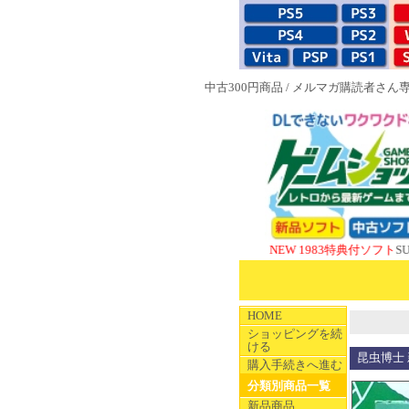
中古300円商品
/
メルマガ購読者さん
NEW 1983特典付ソフト
SUPERや
HOME
ショッピングを続
ける
昆虫博士
購入手続きへ進む
分類別商品一覧
新品商品