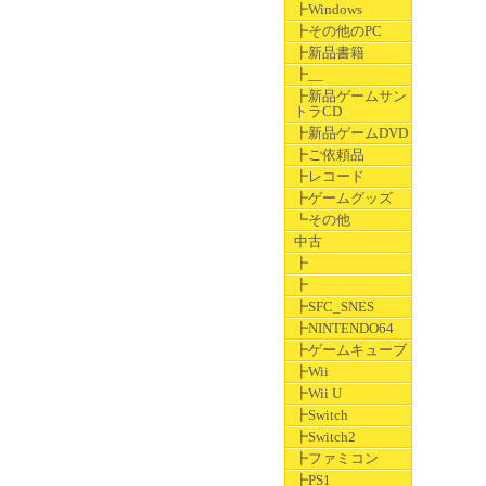
┣Windows
┣その他のPC
┣新品書籍
┣__
┣新品ゲームサン
トラCD
┣新品ゲームDVD
┣ご依頼品
┣レコード
┣ゲームグッズ
┗その他
中古
┣
┣
┣SFC_SNES
┣NINTENDO64
┣ゲームキューブ
┣Wii
┣Wii U
┣Switch
┣Switch2
┣ファミコン
┣PS1