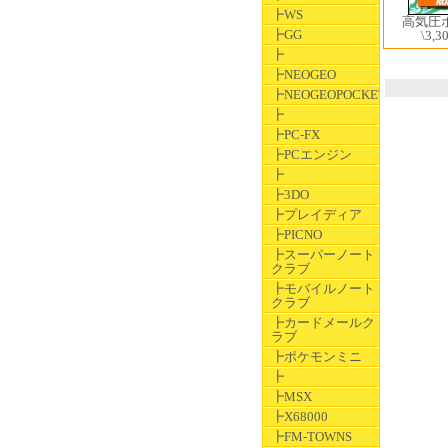
┣WS
高気圧
┣GG
\3,3
┣
┣NEOGEO
┣NEOGEOPOCKET
┣
┣PC-FX
┣PCエンジン
┣
┣3DO
┣プレイディア
┣PICNO
┣スーパーノート
クラブ
┣モバイルノート
クラブ
┣カードメールク
ラブ
┣ポケモンミニ
┣
┣MSX
┣X68000
┣FM-TOWNS