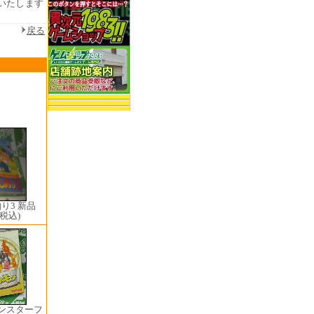
いたします
戻る
り3 新品
(税込)
モンスターフ