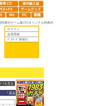
回特典付
ゲーム集
STG
オリジナル特典付
ログイン
会員登録
ﾊﾟｽﾜｰﾄﾞ再発行
がて散りゆく鏡の花へ 70年代風ロボットアニメ ゲッP-X アレサCOLLECTI
戻る