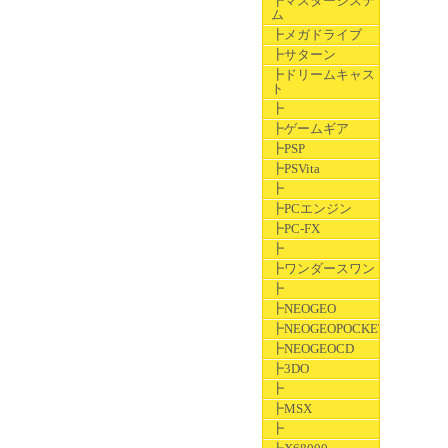
┣マスターシステ
ム
┣メガドライブ
┣サターン
┣ドリームキャス
ト
┣
┣ゲームギア
┣PSP
┣PSVita
┣
┣PCエンジン
┣PC-FX
┣
┣ワンダースワン
┣
┣NEOGEO
┣NEOGEOPOCKET
┣NEOGEOCD
┣3DO
┣
┣MSX
┣