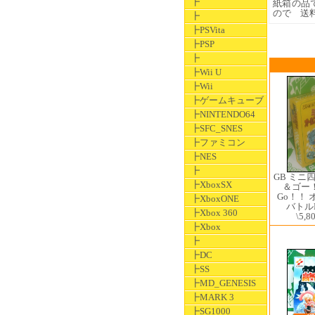
┣
紙箱の品
ので 送
┣
┣PSVita
┣PSP
┣
┣Wii U
┣Wii
┣ゲームキューブ
┣NINTENDO64
┣SFC_SNES
┣ファミコン
┣NES
┣
GB ミニ
┣XboxSX
＆ゴー！！
Go！！
┣XboxONE
バトル
┣Xbox 360
\5,8
┣Xbox
┣
┣DC
┣SS
┣MD_GENESIS
┣MARK 3
┣SG1000