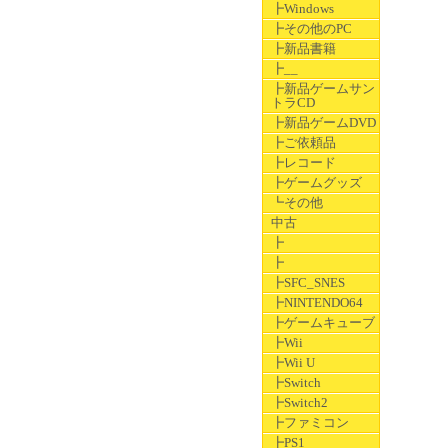
┣Windows
┣その他のPC
┣新品書籍
┣__
┣新品ゲームサン
トラCD
┣新品ゲームDVD
┣ご依頼品
┣レコード
┣ゲームグッズ
┗その他
中古
┣
┣
┣SFC_SNES
┣NINTENDO64
┣ゲームキューブ
┣Wii
┣Wii U
┣Switch
┣Switch2
┣ファミコン
┣PS1