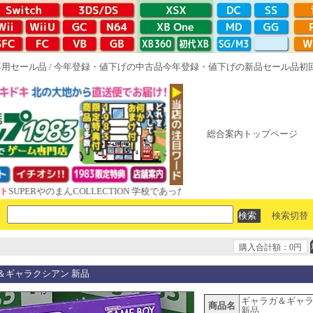
専用セール品
/
今年登録・値下げの中古品
今年登録・値下げの新品セール品
初
総合案内トップページ
RやのまんCOLLECTION 学校であった怖い話と晦󠄀つきこもり ルート16R
検索切替
購入合計額：0円
＆ギャラクシアン 新品
ギャラガ＆ギャ
商品名
新品