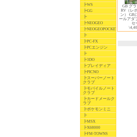
┣WS
GB グ
RV（レ
┣GG
ン） G
┣
ールアダ
┣NEOGEO
セ
\4,4
┣NEOGEOPOCKET
┣
┣PC-FX
┣PCエンジン
┣
┣3DO
┣プレイディア
┣PICNO
┣スーパーノート
クラブ
┣モバイルノート
クラブ
┣カードメールク
ラブ
┣ポケモンミニ
┣
┣MSX
┣X68000
┣FM-TOWNS