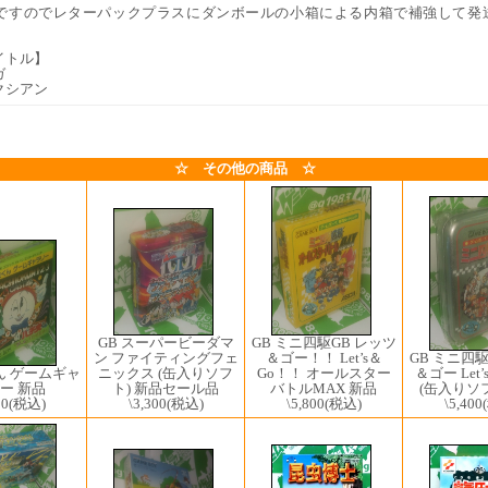
ですのでレターパックプラスにダンボールの小箱による内箱で補強して発
イトル】
ガ
クシアン
☆ その他の商品 ☆
GB スーパービーダマ
GB ミニ四駆GB レッツ
ン ファイティングフェ
＆ゴー！！ Let’s＆
GB ミニ四駆
ん ゲームギャ
ニックス (缶入りソフ
Go！！ オールスター
＆ゴー Let
ー 新品
ト) 新品セール品
バトルMAX 新品
(缶入りソフ
00
(税込)
\3,300
(税込)
\5,800
(税込)
\5,400