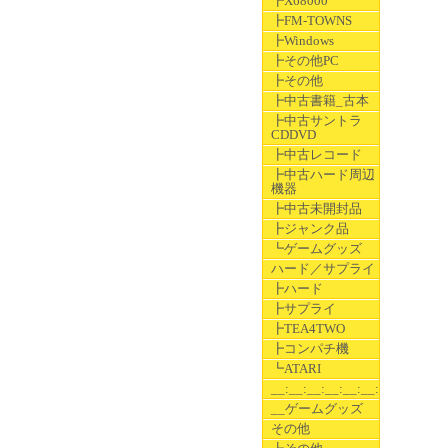
┣X68000
┣FM-TOWNS
┣Windows
┣その他PC
┣その他
┣中古書籍_古本
┣中古サントラ
CDDVD
┣中古レコード
┣中古ハード周辺
機器
┣中古未開封品
┣ジャンク品
┗ゲームグッズ
ハード／サプライ
┣ハード
┣サプライ
┣TEA4TWO
┣コンパチ機
┗ATARI
__:__:__:__:__:__:__
__ゲームグッズ
その他