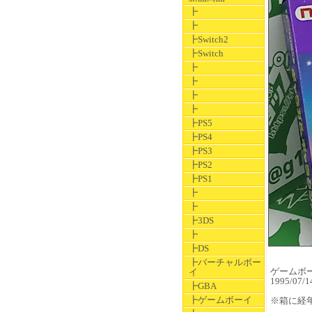
┣
┣
┣Switch2
┣Switch
┣
┣
┣
┣
┣PS5
┣PS4
┣PS3
┣PS2
┣PS1
┣
┣
┣3DS
┣
┣DS
┣バーチャルボー
ゲームボーイ
イ
1995/0
┣GBA
┣ゲームボーイ
※箱に経