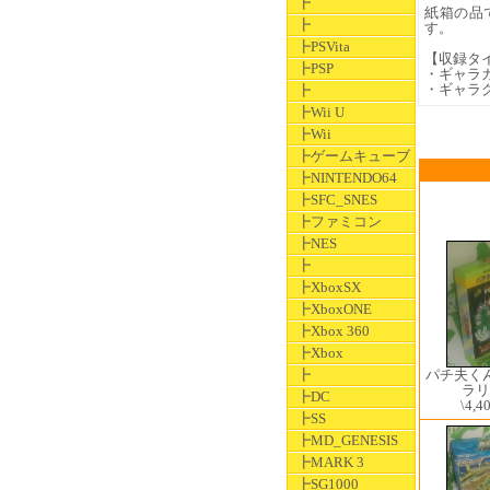
┣
紙箱の品
┣
す。
┣PSVita
【収録タ
┣PSP
・ギャラ
・ギャラ
┣
┣Wii U
┣Wii
┣ゲームキューブ
┣NINTENDO64
┣SFC_SNES
┣ファミコン
┣NES
┣
┣XboxSX
┣XboxONE
┣Xbox 360
┣Xbox
パチ夫く
┣
ラリ
┣DC
\4,4
┣SS
┣MD_GENESIS
┣MARK 3
┣SG1000