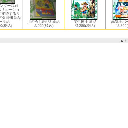
ランダー武蔵
ボリューショ
Bに接続するリ
プタ同梱 新品
ール品
川のぬし釣り3 新品
昆虫博士 新品
高気圧ボー
00
(税込)
\3,960
(税込)
\5,280
(税込)
\3,300
▲ト