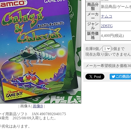
商品分
新品商品/ゲーム
類
メーカ
ナムコ
ー
ジャン
2DSTG
ル
販売価
4,400円(税込)
格
在庫0個／
1個まで
現在お取り扱いできません
メーカー希望税抜き価格36
| 画像A |
画像B
|
用新品ソフト JAN 4907892040175
7/14発売 2025/08/09入荷しました。
年劣化はあります。