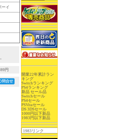
ボーイ
。
89円
開業22年累計ラン
キング
Switchランキング
PS4ランキング
新品 セール品
Switchセール
PS4セール
PSVitaセール
DS 3DSセール
1000円以下新品
1983円以下新品