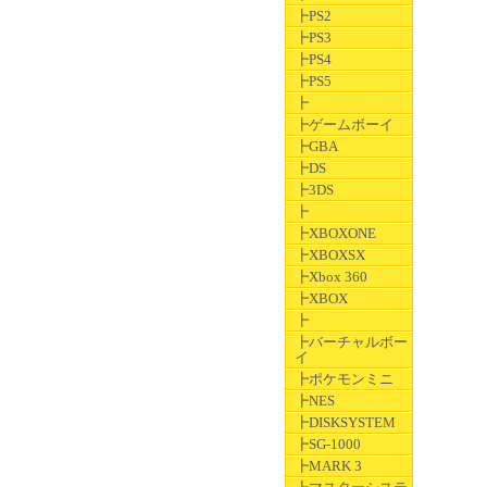
┣PS2
┣PS3
┣PS4
┣PS5
┣
┣ゲームボーイ
┣GBA
┣DS
┣3DS
┣
┣XBOXONE
┣XBOXSX
┣Xbox 360
┣XBOX
┣
┣バーチャルボー
イ
┣ポケモンミニ
┣NES
┣DISKSYSTEM
┣SG-1000
┣MARK 3