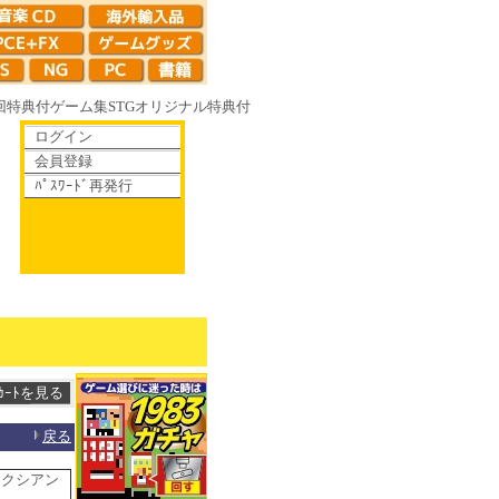
回特典付
ゲーム集
STG
オリジナル特典付
ログイン
会員登録
ﾊﾟｽﾜｰﾄﾞ再発行
 やがて散りゆく鏡の花へ 70年代風ロボットアニメ ゲッP-X アレサCOLLE
戻る
ラクシアン