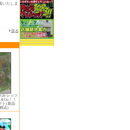
送いたしま
戻る
GB レッツ
’s＆Go！！
ト) 新品
(税込)