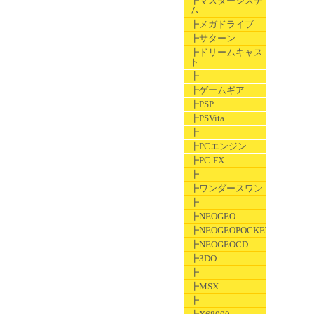
┣マスターシステ
ム
┣メガドライブ
┣サターン
┣ドリームキャス
ト
┣
┣ゲームギア
┣PSP
┣PSVita
┣
┣PCエンジン
┣PC-FX
┣
┣ワンダースワン
┣
┣NEOGEO
┣NEOGEOPOCKET
┣NEOGEOCD
┣3DO
┣
┣MSX
┣