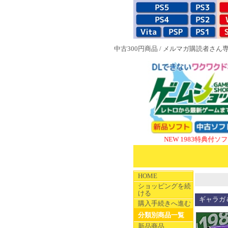
中古300円商品
/
メルマガ購読者さん
NEW 1983特典付ソフト
SUPE
HOME
ショッピングを続
ける
ギャラガ
購入手続きへ進む
分類別商品一覧
新品商品