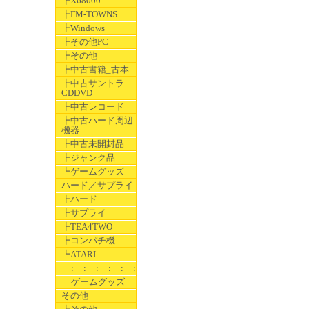
┣X68000
┣FM-TOWNS
┣Windows
┣その他PC
┣その他
┣中古書籍_古本
┣中古サントラ
CDDVD
┣中古レコード
┣中古ハード周辺
機器
┣中古未開封品
┣ジャンク品
┗ゲームグッズ
ハード／サプライ
┣ハード
┣サプライ
┣TEA4TWO
┣コンパチ機
┗ATARI
__:__:__:__:__:__:__
__ゲームグッズ
その他