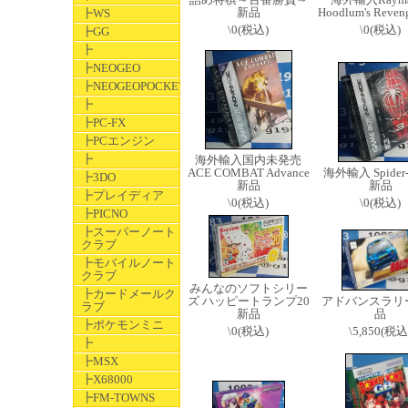
新品
Hoodlum's Reve
┣WS
\0(税込)
\0(税込)
┣GG
┣
┣NEOGEO
┣NEOGEOPOCKET
┣
┣PC-FX
┣PCエンジン
┣
海外輸入国内未発売
ACE COMBAT Advance
海外輸入 Spider
┣3DO
新品
新品
┣プレイディア
\0(税込)
\0(税込)
┣PICNO
┣スーパーノート
クラブ
┣モバイルノート
クラブ
みんなのソフトシリー
┣カードメールク
ズ ハッピートランプ20
アドバンスラリ
ラブ
新品
品
┣ポケモンミニ
\0(税込)
\5,850(税込
┣
┣MSX
┣X68000
┣FM-TOWNS