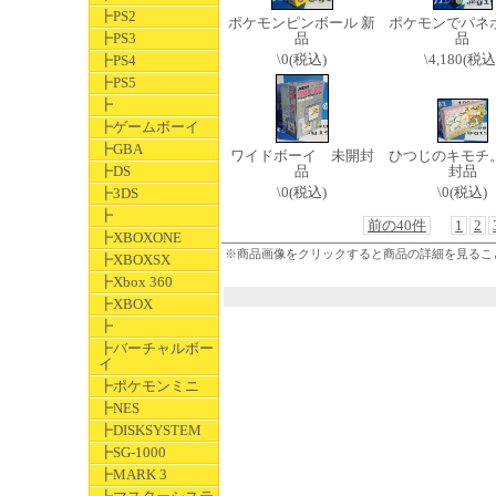
┣PS2
ポケモンピンボール 新
ポケモンでパネポ
┣PS3
品
品
\0(税込)
\4,180(税込
┣PS4
┣PS5
┣
┣ゲームボーイ
┣GBA
ワイドボーイ 未開封
ひつじのキモチ。
┣DS
品
封品
\0(税込)
\0(税込)
┣3DS
┣
前の40件
1
2
┣XBOXONE
※商品画像をクリックすると商品の詳細を見るこ
┣XBOXSX
┣Xbox 360
┣XBOX
┣
┣バーチャルボー
イ
┣ポケモンミニ
┣NES
┣DISKSYSTEM
┣SG-1000
┣MARK 3