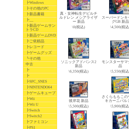
┣Windows
┣その他のPC
真・女神転生デビルチ
┣新品書籍
ルドレン メシアライザ
スーパードンキ
┣__
ー 新品
グGB 新品
┣新品ゲームサン
\0(税込)
\4,500(税込
トラCD
┣新品ゲームDVD
┣ご依頼品
┣レコード
┣ゲームグッズ
┗その他
ソニックアドバンス2
モンスターサマ
中古
新品
品
┣
\6,350(税込)
\5,550(税込
┣
┣SFC_SNES
┣NINTENDO64
┣ゲームキューブ
さくらももこの
┣Wii
彼岸花 新品
キカーニバル 
┣Wii U
\5,500(税込)
\5,900(税込
┣Switch
┣Switch2
┣ファミコン
┣PS1