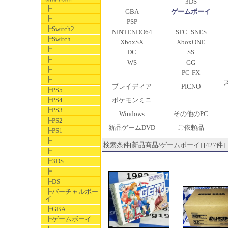
3DS
┣
GBA
ゲームボーイ
┣
PSP
┣Switch2
NINTENDO64
SFC_SNES
┣Switch
XboxSX
XboxONE
┣
DC
SS
┣
WS
GG
┣
PC-FX
┣
プレイディア
PICNO
┣PS5
┣PS4
ポケモンミニ
┣PS3
Windows
その他のPC
┣PS2
新品ゲームDVD
ご依頼品
┣PS1
┣
検索条件[新品商品/ゲームボーイ] [427件]
┣
┣3DS
┣
┣DS
┣バーチャルボー
イ
┣GBA
┣ゲームボーイ