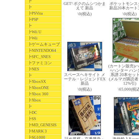
┣
GET! ボクのムシつかま
ポケットモンス
┣
えて 新品
新品20本カート
┣PSVita
\0(税込)
\0(税込)
┣PSP
┣
┣Wii U
┣Wii
┣ゲームキューブ
┣NINTENDO64
┣SFC_SNES
┣ファミコン
(カートン販売)
┣NES
×ハンター ハン
スペースヘキサイト メ
系譜 20本セッ
┣
ーテル・レジェンドEX
(メルマガ購読者
┣XboxSX
新品
12%引)
┣XboxONE
\0(税込)
\65,000(税
┣Xbox 360
┣Xbox
┣
┣DC
┣SS
┣MD_GENESIS
┣MARK 3
┣SG1000
詰め将棋～百番勝負～
海外輸入Raym