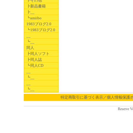
┣その他
┣新品書籍
┣__
┗amiibo
1983ブログ2.0
┗1983ブログ2.0
__
┗__
同人
┣同人ソフト
┣同人誌
┗同人CD
__
┗__
__
┗__
特定商取引に基づく表示／個人情報保護
Reserve V