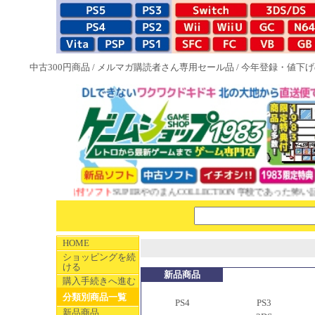
中古300円商品
/
メルマガ購読者さん専用セール品
/
今年登録・値下げ
EW 1983特典付ソフト
SUPERやのまんCOLLECTION 学校であった怖い話
HOME
ショッピングを続
ける
新品商品
購入手続きへ進む
分類別商品一覧
PS4
PS3
新品商品