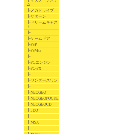
┣マスターシステ
ム
┣メガドライブ
┣サターン
┣ドリームキャス
ト
┣
┣ゲームギア
┣PSP
┣PSVita
┣
┣PCエンジン
┣PC-FX
┣
┣ワンダースワン
┣
┣NEOGEO
┣NEOGEOPOCKET
┣NEOGEOCD
┣3DO
┣
┣MSX
┣