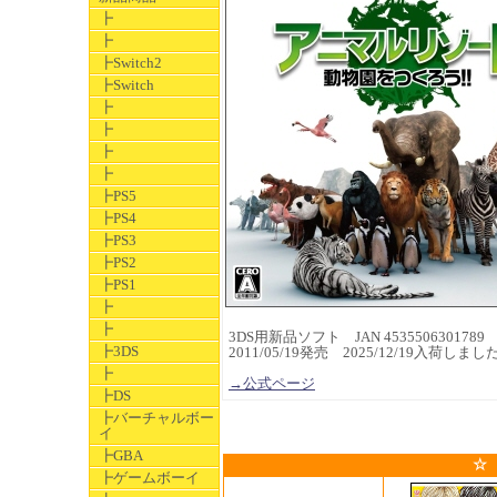
┣
┣
┣Switch2
┣Switch
┣
┣
┣
┣
┣PS5
┣PS4
┣PS3
┣PS2
┣PS1
┣
┣
3DS用新品ソフト JAN 4535506301789
┣3DS
2011/05/19発売 2025/12/19入荷しまし
┣
→公式ページ
┣DS
┣バーチャルボー
イ
┣GBA
☆
┣ゲームボーイ