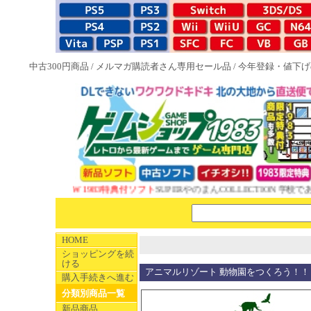
中古300円商品
/
メルマガ購読者さん専用セール品
/
今年登録・値下げ
NEW 1983特典付ソフト
SUPERやのまんCOLLECTION 学校であ
HOME
ショッピングを続
ける
アニマルリゾート 動物園をつくろう！！
購入手続きへ進む
分類別商品一覧
新品商品