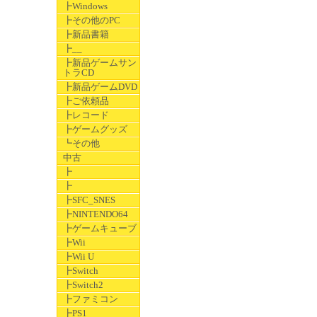
┣Windows
┣その他のPC
┣新品書籍
┣__
┣新品ゲームサン
トラCD
┣新品ゲームDVD
┣ご依頼品
┣レコード
┣ゲームグッズ
┗その他
中古
┣
┣
┣SFC_SNES
┣NINTENDO64
┣ゲームキューブ
┣Wii
┣Wii U
┣Switch
┣Switch2
┣ファミコン
┣PS1