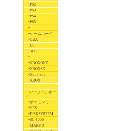
┣PS2
┣PS3
┣PS4
┣PS5
┣
┣ゲームボーイ
┣GBA
┣DS
┣3DS
┣
┣XBOXONE
┣XBOXSX
┣Xbox 360
┣XBOX
┣
┣バーチャルボー
イ
┣ポケモンミニ
┣NES
┣DISKSYSTEM
┣SG-1000
┣MARK 3