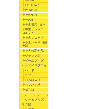
┣X68000
┣FM-TOWNS
┣Windows
┣その他PC
┣その他
┣中古書籍_古本
┣中古サントラ
CDDVD
┣中古レコード
┣中古ハード周辺
機器
┣中古未開封品
┣ジャンク品
┗ゲームグッズ
ハード／サプライ
┣ハード
┣サプライ
┣TEA4TWO
┣コンパチ機
┗ATARI
__:__:__:__:__:__:__
__ゲームグッズ
その他