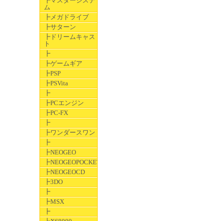
┣マスターシステ
ム
┣メガドライブ
┣サターン
┣ドリームキャス
ト
┣
┣ゲームギア
┣PSP
┣PSVita
┣
┣PCエンジン
┣PC-FX
┣
┣ワンダースワン
┣
┣NEOGEO
┣NEOGEOPOCKET
┣NEOGEOCD
┣3DO
┣
┣MSX
┣