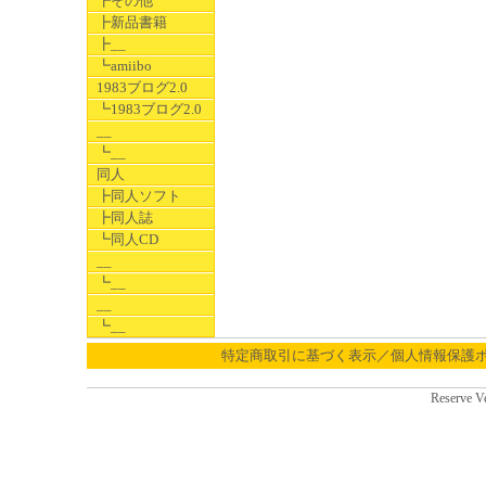
┣その他
┣新品書籍
┣__
┗amiibo
1983ブログ2.0
┗1983ブログ2.0
__
┗__
同人
┣同人ソフト
┣同人誌
┗同人CD
__
┗__
__
┗__
特定商取引に基づく表示／個人情報保護
Reserve V