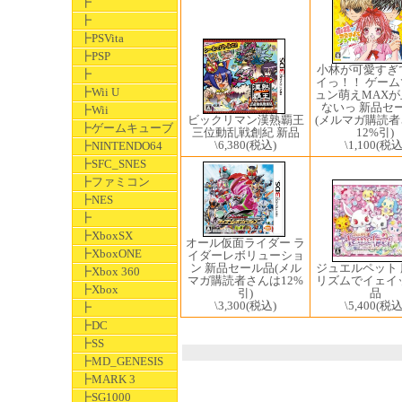
┣
┣
┣PSVita
┣PSP
小林が可愛すぎ
┣
イっ！！ ゲー
┣Wii U
ュン萌えMAX
ないっ 新品セ
┣Wii
ビックリマン漢熟覇王
(メルマガ購読
┣ゲームキューブ
三位動乱戦創紀 新品
12%引)
\6,380
(税込)
\1,100
(税込
┣NINTENDO64
┣SFC_SNES
┣ファミコン
┣NES
┣
┣XboxSX
オール仮面ライダー ラ
┣XboxONE
イダーレボリューショ
ジュエルペット
ン 新品セール品(メル
┣Xbox 360
リズムでイェイ
マガ購読者さんは12%
┣Xbox
品
引)
\5,400
(税込
\3,300
(税込)
┣
┣DC
┣SS
┣MD_GENESIS
┣MARK 3
┣SG1000