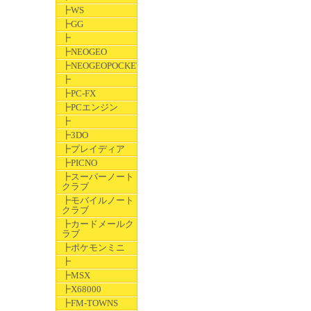
┣WS
┣GG
┣
┣NEOGEO
┣NEOGEOPOCKET
┣
┣PC-FX
┣PCエンジン
┣
┣3DO
┣プレイディア
┣PICNO
┣スーパーノート
クラブ
┣モバイルノート
クラブ
┣カードメールク
ラブ
┣ポケモンミニ
┣
┣MSX
┣X68000
┣FM-TOWNS