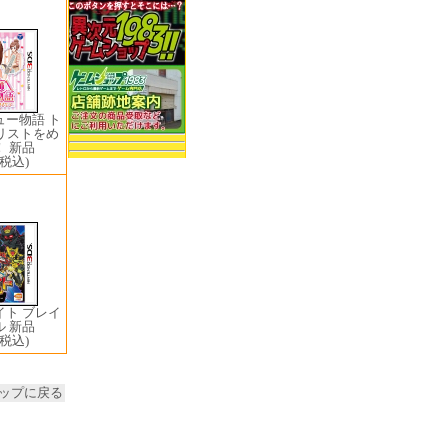
ュー物語 ト
リストをめ
 新品
(税込)
イト ブレイ
 新品
(税込)
ップに戻る