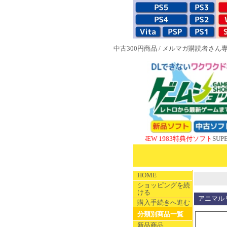
中古300円商品
/
メルマガ購読者さん
NEW 1983特典付ソフト
SUPERやのま
HOME
ショッピングを続
ける
アニマル
購入手続きへ進む
分類別商品一覧
新品商品