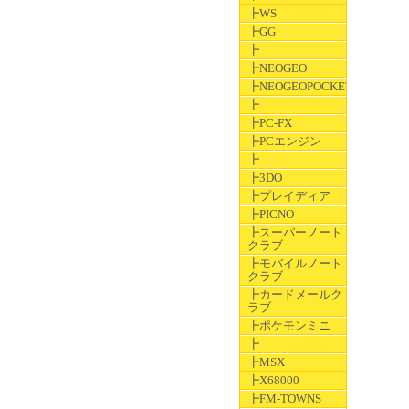
┣WS
┣GG
┣
┣NEOGEO
┣NEOGEOPOCKET
┣
┣PC-FX
┣PCエンジン
┣
┣3DO
┣プレイディア
┣PICNO
┣スーパーノート
クラブ
┣モバイルノート
クラブ
┣カードメールク
ラブ
┣ポケモンミニ
┣
┣MSX
┣X68000
┣FM-TOWNS