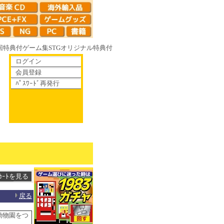
回特典付
ゲーム集
STG
オリジナル特典付
ログイン
会員登録
ﾊﾟｽﾜｰﾄﾞ再発行
て散りゆく鏡の花へ 70年代風ロボットアニメ ゲッP-X アレサCOLLECTIO
戻る
動物園をつ