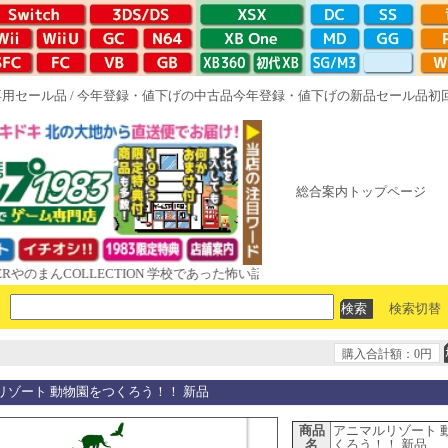
専用セール品
/
今年登録・値下げの中古品
今年登録・値下げの新品セール品
初
総合案内トップページ
んCOLLECTION 学校であった怖い話と晦󠄀つきこもり ルート16R やが
検索切替
購入合計額：0円
リゾート 動物園をつくろう！！ 新品
商品
アニマルリゾート 
名
くろう！！ 新品