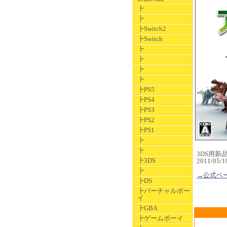
┣
┣
┣Switch2
┣Switch
┣
┣
┣
┣
┣PS5
┣PS4
┣PS3
┣PS2
┣PS1
┣
┣
3DS用新品ソ
┣3DS
2011/0
┣
→公式ペ
┣DS
┣バーチャルボー
イ
┣GBA
┣ゲームボーイ