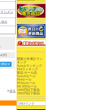
テインメン
SLG
。
43円
開業22年累計ラン
キング
Switchランキング
PS4ランキング
新品 セール品
Switchセール
PS4セール
PSVitaセール
DS 3DSセール
1000円以下新品
戻る
1983円以下新品