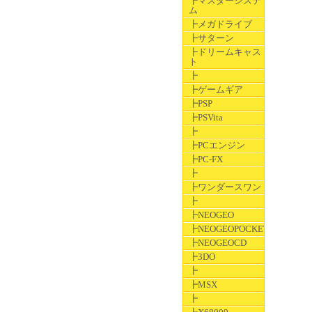
┣マスターシステ
ム
┣メガドライブ
┣サターン
┣ドリームキャス
ト
┣
┣ゲームギア
┣PSP
┣PSVita
┣
┣PCエンジン
┣PC-FX
┣
┣ワンダースワン
┣
┣NEOGEO
┣NEOGEOPOCKET
┣NEOGEOCD
┣3DO
┣
┣MSX
┣