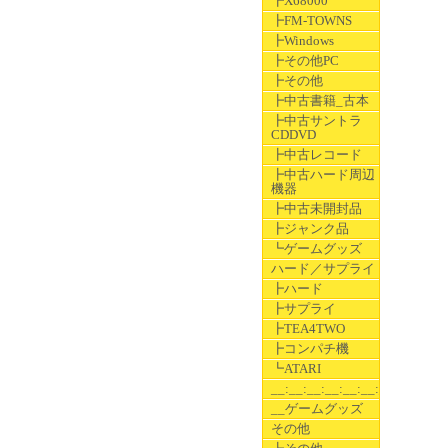
┣X68000
┣FM-TOWNS
┣Windows
┣その他PC
┣その他
┣中古書籍_古本
┣中古サントラ
CDDVD
┣中古レコード
┣中古ハード周辺
機器
┣中古未開封品
┣ジャンク品
┗ゲームグッズ
ハード／サプライ
┣ハード
┣サプライ
┣TEA4TWO
┣コンパチ機
┗ATARI
__:__:__:__:__:__:__
__ゲームグッズ
その他