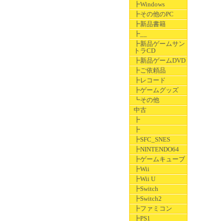
┣Windows
┣その他のPC
┣新品書籍
┣__
┣新品ゲームサン
トラCD
┣新品ゲームDVD
┣ご依頼品
┣レコード
┣ゲームグッズ
┗その他
中古
┣
┣
┣SFC_SNES
┣NINTENDO64
┣ゲームキューブ
┣Wii
┣Wii U
┣Switch
┣Switch2
┣ファミコン
┣PS1