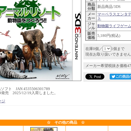
商品
新品商品/3DS
分類
メー
マーベラスエンタ
カー
ト
ジャ
動物園ライフゲーム 
ンル
販売
5,180円(税込)
価格
在庫0個／
1個まで
現在お取り扱いできません
メーカー希望税抜き価格47
フト JAN 4535506301789
5/19発売 2025/12/19入荷しました。
ージ
☆ その他の商品 ☆