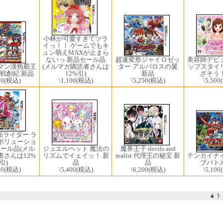
小林が可愛すぎてツラ
イっ！！ ゲームでもキ
ュン萌えMAXが止まら
超速変形ジャイロゼッ
ないっ 新品セール品
美容師デビ
ター アルバロスの翼
マン漢熟覇王
(メルマガ購読者さんは
ップスタイ
新品
戦創紀 新品
12%引)
ざそう！
\5,250
(税込)
80
(税込)
\1,100
(税込)
\5,500
面ライダー ラ
ボリューショ
ジュエルペット 魔法の
魔界王子 devils and
セール品(メル
リズムでイェイッ！ 新
realist 代理王の秘宝 新
者さんは12%
テンカイナ
品
品
引)
ブバトル
\5,400
(税込)
\6,200
(税込)
00
(税込)
\5,100
▲ト