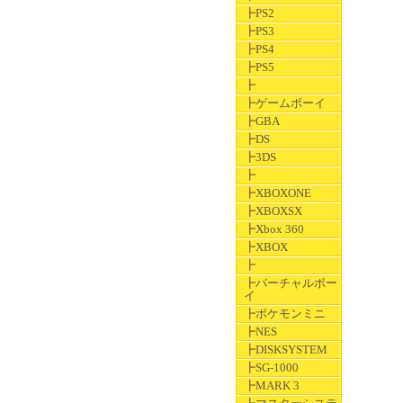
┣PS2
┣PS3
┣PS4
┣PS5
┣
┣ゲームボーイ
┣GBA
┣DS
┣3DS
┣
┣XBOXONE
┣XBOXSX
┣Xbox 360
┣XBOX
┣
┣バーチャルボー
イ
┣ポケモンミニ
┣NES
┣DISKSYSTEM
┣SG-1000
┣MARK 3