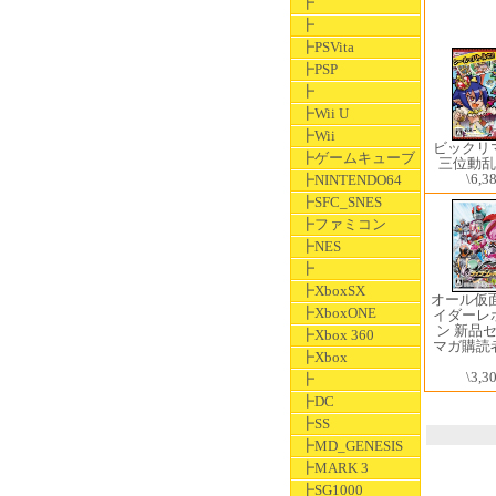
┣
┣
┣PSVita
┣PSP
┣
┣Wii U
┣Wii
ビックリ
┣ゲームキューブ
三位動乱
\6,3
┣NINTENDO64
┣SFC_SNES
┣ファミコン
┣NES
┣
┣XboxSX
オール仮
┣XboxONE
イダーレ
ン 新品
┣Xbox 360
マガ購読
┣Xbox
\3,3
┣
┣DC
┣SS
┣MD_GENESIS
┣MARK 3
┣SG1000