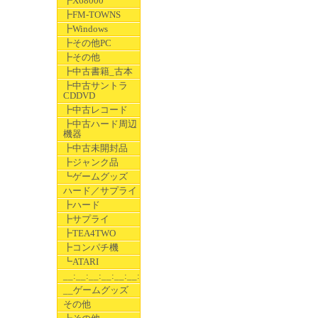
┣X68000
┣FM-TOWNS
┣Windows
┣その他PC
┣その他
┣中古書籍_古本
┣中古サントラ
CDDVD
┣中古レコード
┣中古ハード周辺
機器
┣中古未開封品
┣ジャンク品
┗ゲームグッズ
ハード／サプライ
┣ハード
┣サプライ
┣TEA4TWO
┣コンパチ機
┗ATARI
__:__:__:__:__:__:__
__ゲームグッズ
その他