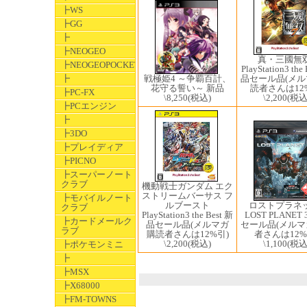
┣WS
┣GG
┣
┣NEOGEO
真・三國無
┣NEOGEOPOCKET
PlayStation3 the
戦極姫4 ～争覇百計、
┣
品セール品(メ
花守る誓い～ 新品
読者さんは12
┣PC-FX
\8,250
(税込)
\2,200
(税込
┣PCエンジン
┣
┣3DO
┣プレイディア
┣PICNO
┣スーパーノート
クラブ
機動戦士ガンダム エク
ストリームバーサス フ
┣モバイルノート
ロストプラネ
ルブースト
クラブ
LOST PLANET
PlayStation3 the Best 新
┣カードメールク
セール品(メル
品セール品(メルマガ
ラブ
者さんは12%
購読者さんは12%引)
\1,100
(税込
\2,200
(税込)
┣ポケモンミニ
┣
┣MSX
┣X68000
┣FM-TOWNS