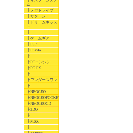
┣マスターシステ
ム
┣メガドライブ
┣サターン
┣ドリームキャス
ト
┣
┣ゲームギア
┣PSP
┣PSVita
┣
┣PCエンジン
┣PC-FX
┣
┣ワンダースワン
┣
┣NEOGEO
┣NEOGEOPOCKET
┣NEOGEOCD
┣3DO
┣
┣MSX
┣