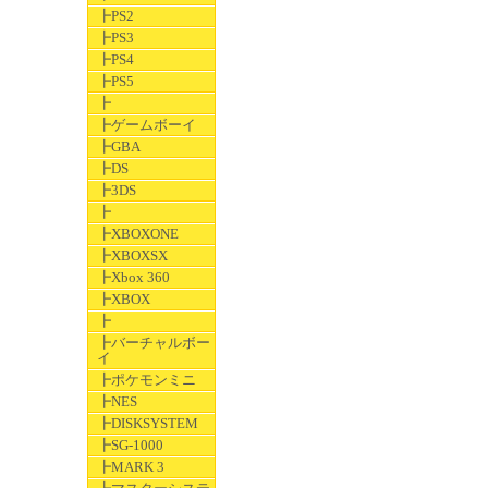
┣PS2
┣PS3
┣PS4
┣PS5
┣
┣ゲームボーイ
┣GBA
┣DS
┣3DS
┣
┣XBOXONE
┣XBOXSX
┣Xbox 360
┣XBOX
┣
┣バーチャルボー
イ
┣ポケモンミニ
┣NES
┣DISKSYSTEM
┣SG-1000
┣MARK 3