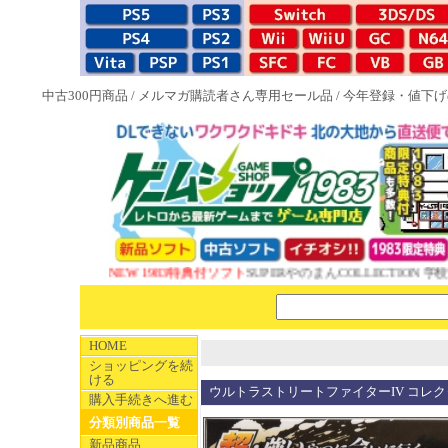
中古300円商品
/
メルマガ購読者さん専用セール品
/
今年登録・値下げ
NEW 1983特典付ソフト
SUPERやのまんCOLLECTION 学校
HOME
ショッピングを続
ける
ウルトラストリートファイターIV コレ
購入手続きへ進む
分類別商品一覧
新品商品