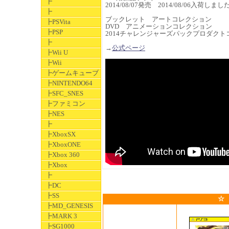
┣
2014/08/07発売 2014/08/06入荷しまし
┣
ブックレット アートコレクション
┣PSVita
DVD アニメーションコレクション
┣PSP
2014チャレンジャーズパックプロダクト
┣
→
公式ページ
┣Wii U
┣Wii
┣ゲームキューブ
┣NINTENDO64
┣SFC_SNES
┣ファミコン
┣NES
┣
┣XboxSX
┣XboxONE
┣Xbox 360
┣Xbox
┣
┣DC
┣SS
☆
┣MD_GENESIS
┣MARK 3
┣SG1000