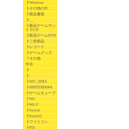
┣Windows
┣その他のPC
┣新品書籍
┣__
┣新品ゲームサン
トラCD
┣新品ゲームDVD
┣ご依頼品
┣レコード
┣ゲームグッズ
┗その他
中古
┣
┣
┣SFC_SNES
┣NINTENDO64
┣ゲームキューブ
┣Wii
┣Wii U
┣Switch
┣Switch2
┣ファミコン
┣PS1