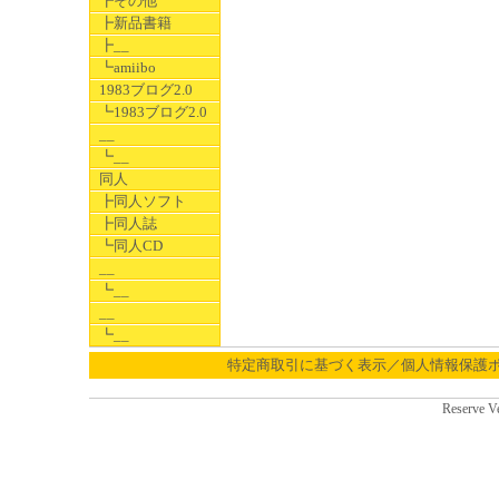
┣その他
┣新品書籍
┣__
┗amiibo
1983ブログ2.0
┗1983ブログ2.0
__
┗__
同人
┣同人ソフト
┣同人誌
┗同人CD
__
┗__
__
┗__
特定商取引に基づく表示／個人情報保護
Reserve V