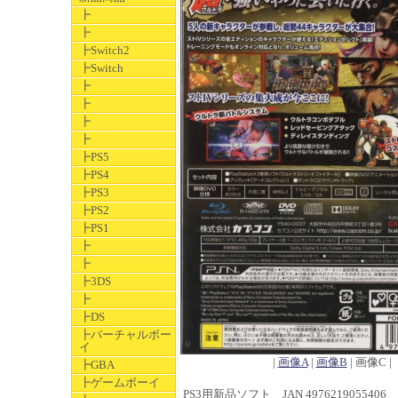
┣
┣
┣Switch2
┣Switch
┣
┣
┣
┣
┣PS5
┣PS4
┣PS3
┣PS2
┣PS1
┣
┣
┣3DS
┣
┣DS
┣バーチャルボー
イ
|
画像A
|
画像B
| 画像C |
┣GBA
┣ゲームボーイ
PS3用新品ソフト JAN 4976219055406