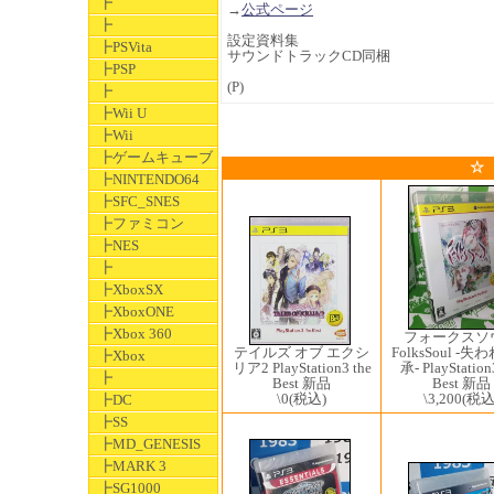
┣
→
公式ページ
┣
設定資料集
┣PSVita
サウンドトラックCD同梱
┣PSP
(P)
┣
┣Wii U
┣Wii
┣ゲームキューブ
☆
┣NINTENDO64
┣SFC_SNES
┣ファミコン
┣NES
┣
┣XboxSX
┣XboxONE
┣Xbox 360
フォークスソ
テイルズ オブ エクシ
FolksSoul -
┣Xbox
リア2 PlayStation3 the
承- PlayStation
┣
Best 新品
Best 新品
\0
(税込)
\3,200
(税込
┣DC
┣SS
┣MD_GENESIS
┣MARK 3
┣SG1000