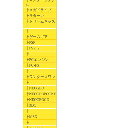
┣マスターシステ
ム
┣メガドライブ
┣サターン
┣ドリームキャス
ト
┣
┣ゲームギア
┣PSP
┣PSVita
┣
┣PCエンジン
┣PC-FX
┣
┣ワンダースワン
┣
┣NEOGEO
┣NEOGEOPOCKET
┣NEOGEOCD
┣3DO
┣
┣MSX
┣