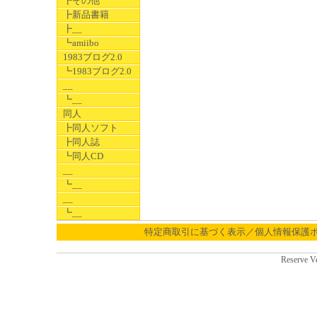
┣その他
┣新品書籍
┣__
┗amiibo
1983ブログ2.0
┗1983ブログ2.0
__
┗__
同人
┣同人ソフト
┣同人誌
┗同人CD
__
┗__
__
┗__
特定商取引に基づく表示／個人情報保護
Reserve V