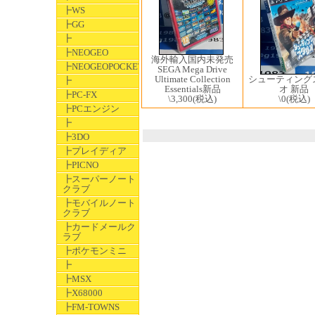
┣WS
┣GG
┣
┣NEOGEO
海外輸入国内未発売
┣NEOGEOPOCKET
SEGA Mega Drive
シューティング
Ultimate Collection
┣
オ 新品
Essentials新品
┣PC-FX
\0
(税込)
\3,300
(税込)
┣PCエンジン
┣
┣3DO
┣プレイディア
┣PICNO
┣スーパーノート
クラブ
┣モバイルノート
クラブ
┣カードメールク
ラブ
┣ポケモンミニ
┣
┣MSX
┣X68000
┣FM-TOWNS