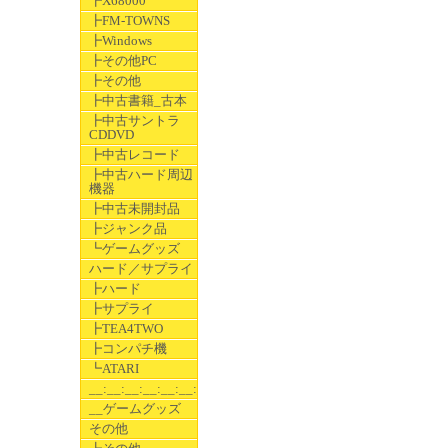
┣X68000
┣FM-TOWNS
┣Windows
┣その他PC
┣その他
┣中古書籍_古本
┣中古サントラ
CDDVD
┣中古レコード
┣中古ハード周辺
機器
┣中古未開封品
┣ジャンク品
┗ゲームグッズ
ハード／サプライ
┣ハード
┣サプライ
┣TEA4TWO
┣コンパチ機
┗ATARI
__:__:__:__:__:__:__
__ゲームグッズ
その他