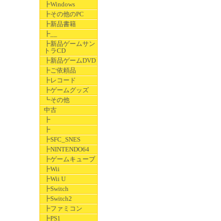
┣Windows
┣その他のPC
┣新品書籍
┣__
┣新品ゲームサン
トラCD
┣新品ゲームDVD
┣ご依頼品
┣レコード
┣ゲームグッズ
┗その他
中古
┣
┣
┣SFC_SNES
┣NINTENDO64
┣ゲームキューブ
┣Wii
┣Wii U
┣Switch
┣Switch2
┣ファミコン
┣PS1