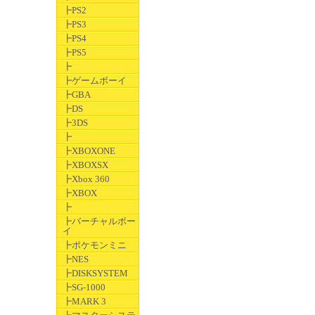
┣PS2
┣PS3
┣PS4
┣PS5
┣
┣ゲームボーイ
┣GBA
┣DS
┣3DS
┣
┣XBOXONE
┣XBOXSX
┣Xbox 360
┣XBOX
┣
┣バーチャルボー
イ
┣ポケモンミニ
┣NES
┣DISKSYSTEM
┣SG-1000
┣MARK 3