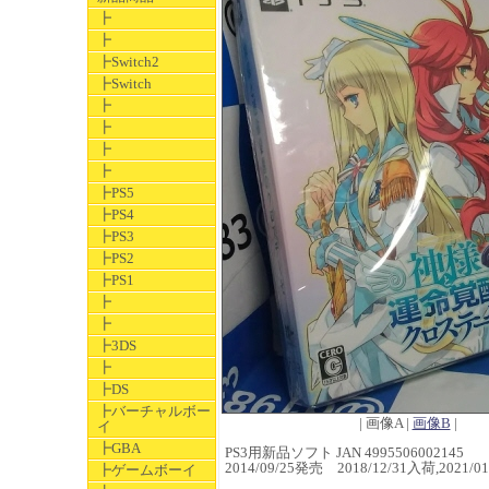
┣
┣
┣Switch2
┣Switch
┣
┣
┣
┣
┣PS5
┣PS4
┣PS3
┣PS2
┣PS1
┣
┣
┣3DS
┣
┣DS
┣バーチャルボー
| 画像A |
画像B
|
イ
┣GBA
PS3用新品ソフト JAN 4995506002145
2014/09/25発売 2018/12/31入荷,202
┣ゲームボーイ