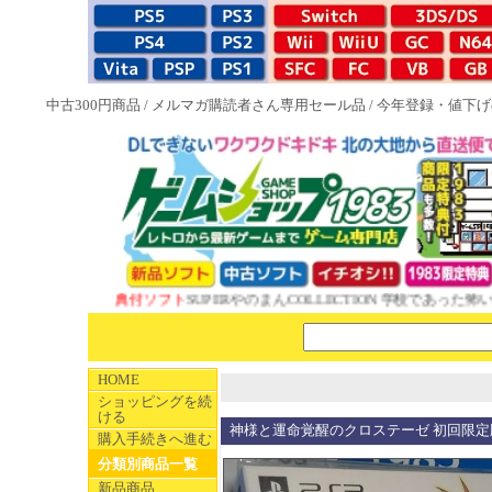
中古300円商品
/
メルマガ購読者さん専用セール品
/
今年登録・値下げ
EW 1983特典付ソフト
SUPERやのまんCOLLECTION 学校であった怖い話
HOME
ショッピングを続
ける
神様と運命覚醒のクロステーゼ 初回限定
購入手続きへ進む
分類別商品一覧
新品商品