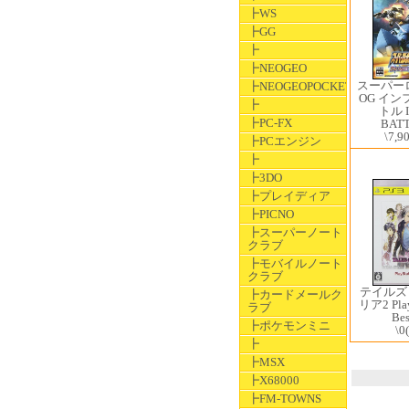
┣WS
┣GG
┣
┣NEOGEO
スーパー
┣NEOGEOPOCKET
OG イ
┣
トル I
┣PC-FX
BAT
\7,9
┣PCエンジン
┣
┣3DO
┣プレイディア
┣PICNO
┣スーパーノート
クラブ
┣モバイルノート
クラブ
テイルズ
┣カードメールク
リア2 Play
ラブ
Be
┣ポケモンミニ
\0
┣
┣MSX
┣X68000
┣FM-TOWNS