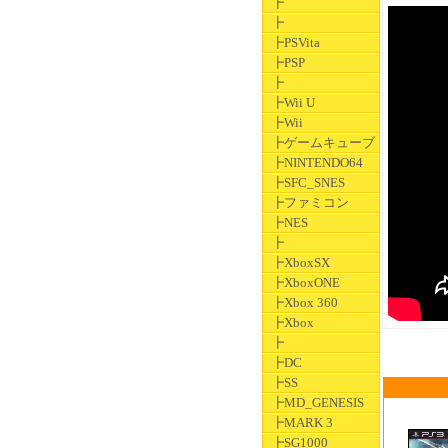
┣
┣
┣PSVita
┣PSP
┣
┣Wii U
┣Wii
┣ゲームキューブ
┣NINTENDO64
┣SFC_SNES
┣ファミコン
┣NES
┣
┣XboxSX
┣XboxONE
┣Xbox 360
┣Xbox
┣
┣DC
┣SS
┣MD_GENESIS
┣MARK 3
┣SG1000