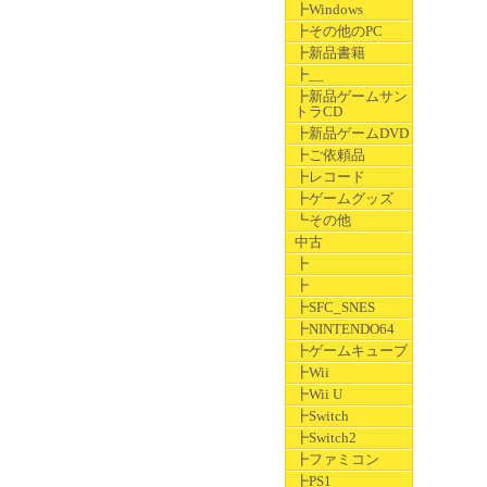
┣Windows
┣その他のPC
┣新品書籍
┣__
┣新品ゲームサン
トラCD
┣新品ゲームDVD
┣ご依頼品
┣レコード
┣ゲームグッズ
┗その他
中古
┣
┣
┣SFC_SNES
┣NINTENDO64
┣ゲームキューブ
┣Wii
┣Wii U
┣Switch
┣Switch2
┣ファミコン
┣PS1