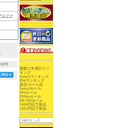
アルファ
。
00円
開業22年累計ラン
キング
Switchランキング
PS4ランキング
新品 セール品
Switchセール
PS4セール
PSVitaセール
DS 3DSセール
1000円以下新品
1983円以下新品