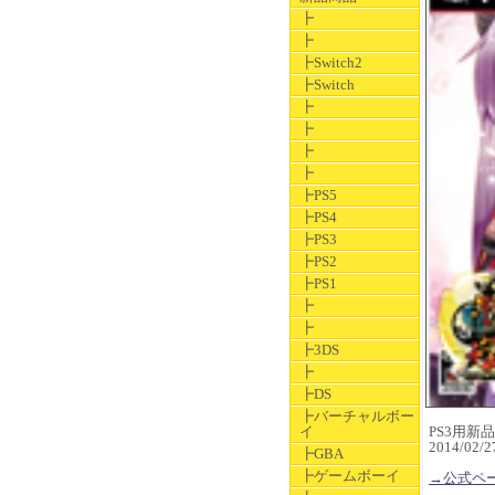
┣
┣
┣Switch2
┣Switch
┣
┣
┣
┣
┣PS5
┣PS4
┣PS3
┣PS2
┣PS1
┣
┣
┣3DS
┣
┣DS
┣バーチャルボー
イ
PS3用新品ソ
2014/0
┣GBA
┣ゲームボーイ
→公式ペ