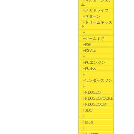
┣マスターシステ
ム
┣メガドライブ
┣サターン
┣ドリームキャス
ト
┣
┣ゲームギア
┣PSP
┣PSVita
┣
┣PCエンジン
┣PC-FX
┣
┣ワンダースワン
┣
┣NEOGEO
┣NEOGEOPOCKET
┣NEOGEOCD
┣3DO
┣
┣MSX
┣