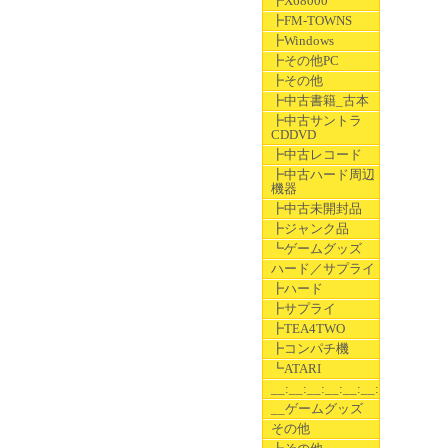
┣X68000
┣FM-TOWNS
┣Windows
┣その他PC
┣その他
┣中古書籍_古本
┣中古サントラ
CDDVD
┣中古レコード
┣中古ハード周辺
機器
┣中古未開封品
┣ジャンク品
┗ゲームグッズ
ハード／サプライ
┣ハード
┣サプライ
┣TEA4TWO
┣コンパチ機
┗ATARI
__:__:__:__:__:__:__
__ゲームグッズ
その他