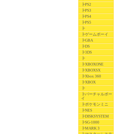
┣PS2
┣PS3
┣PS4
┣PS5
┣
┣ゲームボーイ
┣GBA
┣DS
┣3DS
┣
┣XBOXONE
┣XBOXSX
┣Xbox 360
┣XBOX
┣
┣バーチャルボー
イ
┣ポケモンミニ
┣NES
┣DISKSYSTEM
┣SG-1000
┣MARK 3