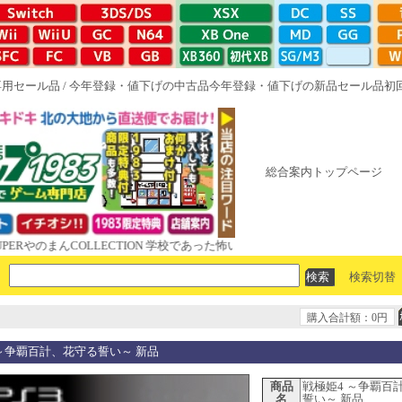
専用セール品
/
今年登録・値下げの中古品
今年登録・値下げの新品セール品
初
総合案内トップページ
のまんCOLLECTION 学校であった怖い話と晦󠄀つきこもり ルート16R や
検索切替
購入合計額：0円
 ～争覇百計、花守る誓い～ 新品
商品
戦極姫4 ～争覇百
名
誓い～ 新品