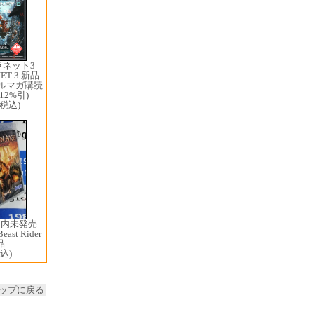
ラネット3
NET 3 新品
メルマガ購読
2%引)
(税込)
国内未発売
east Rider
品
込)
ップに戻る