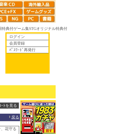
回特典付
ゲーム集
STG
オリジナル特典付
ログイン
会員登録
ﾊﾟｽﾜｰﾄﾞ再発行
がて散りゆく鏡の花へ 70年代風ロボットアニメ ゲッP-X アレサCOLLECTI
戻る
計、花守る