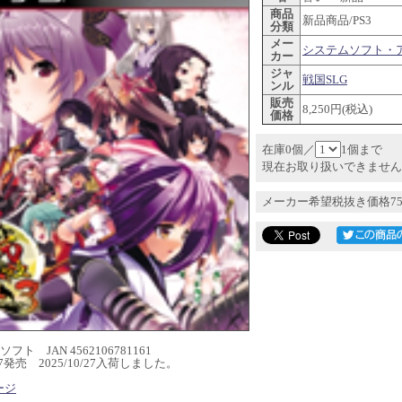
商品
新品商品/PS3
分類
メー
システムソフト・
カー
ジャ
戦国SLG
ンル
販売
8,250円(税込)
価格
在庫0個／
1個まで
現在お取り扱いできません
メーカー希望税抜き価格75
フト JAN 4562106781161
2/27発売 2025/10/27入荷しました。
ージ