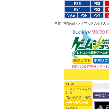
中古300円商品
/
メルマガ購読者さん
NEW 1983特典付ソフト
SUPERや
HOME
ショッピングを続
ける
戦極姫4
購入手続きへ進む
分類別商品一覧
新品商品