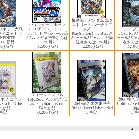
機動戦士ガンダム エク
ウィンタースポーツ
ストリームバーサス フ
ロストプ
2010 ザ グレイト トー
ルブースト
ロボット大戦
LOST PLA
ナメント 新品セール品
PlayStation3 the Best 新
ンフィニットバ
セール品(
(メルマガ購読者さんは
品セール品(メルマガ購
NFINITE
者さんは1
12%引)
読者さんは12%引)
TLE 新品
\1,100
\1,500
(税込)
\2,200
(税込)
00
(税込)
フォークスソウル
海外輸入
 オブ エクシ
FolksSoul -失われた伝
Golden Axe B
Station3 the
海外輸入国内未発売
承- PlayStation3 the
新
st 新品
Ridge Racer Unbounded
Best 新品
\0
(税
(税込)
\0
(税込)
\3,200
(税込)
▲ト