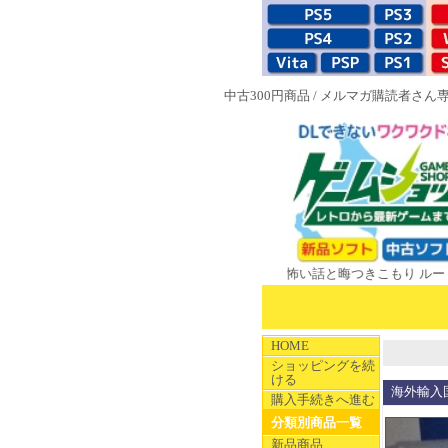
中古300円商品
/
メルマガ購読者さん
ERやのまんCOLLECTION 学校であった怖い話と晦󠄀つきこもり ルート1
HOME
ショッピングを続
ける
海外輸入国内未
購入手続きへ進む
分類別商品一覧
新品商品