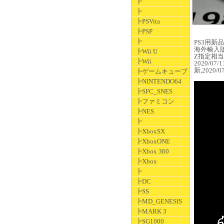
┣
┣
┣PSVita
┣PSP
┣
PS3用新品ソ
海外輸入
┣Wii U
Z指定相当
┣Wii
2020/07
新,2020/
┣ゲームキューブ
┣NINTENDO64
┣SFC_SNES
┣ファミコン
┣NES
┣
┣XboxSX
┣XboxONE
┣Xbox 360
┣Xbox
┣
┣DC
┣SS
┣MD_GENESIS
┣MARK 3
┣SG1000