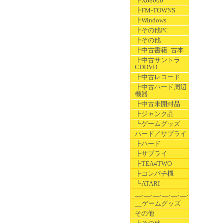
┣X68000
┣FM-TOWNS
┣Windows
┣その他PC
┣その他
┣中古書籍_古本
┣中古サントラ
CDDVD
┣中古レコード
┣中古ハード周辺
機器
┣中古未開封品
┣ジャンク品
┗ゲームグッズ
ハード／サプライ
┣ハード
┣サプライ
┣TEA4TWO
┣コンパチ機
┗ATARI
__:__:__:__:__:__:__
__ゲームグッズ
その他