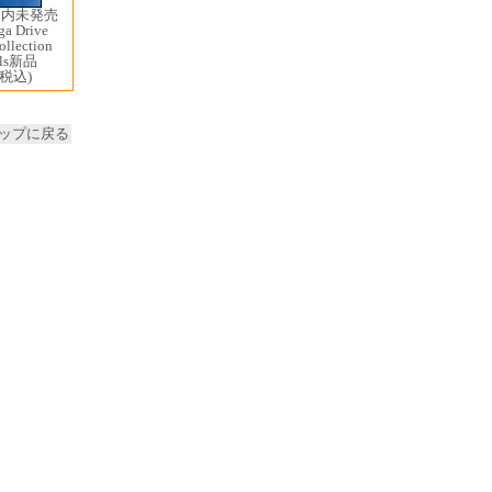
国内未発売
a Drive
ollection
ials新品
(税込)
ップに戻る