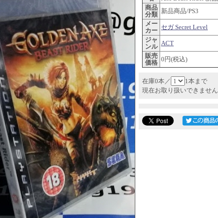
商品
新品商品/PS3
分類
メー
セガ Secret Level
カー
ジャ
ACT
ンル
販売
0円(税込)
価格
在庫0本／
1本まで
現在お取り扱いできません