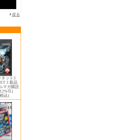
戻る
ラネット3
NET 3 新品
メルマガ購読
2%引)
(税込)