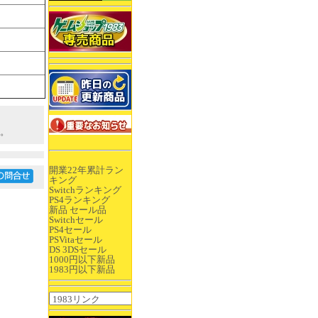
。
開業22年累計ラン
キング
Switchランキング
PS4ランキング
新品 セール品
Switchセール
PS4セール
PSVitaセール
DS 3DSセール
1000円以下新品
1983円以下新品