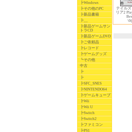
┣Windows
テイルズ
┣その他のPC
リア2 Play
┣新品書籍
Be
┣__
\0
┣新品ゲームサン
トラCD
┣新品ゲームDVD
┣ご依頼品
┣レコード
┣ゲームグッズ
┗その他
中古
┣
┣
┣SFC_SNES
┣NINTENDO64
┣ゲームキューブ
┣Wii
┣Wii U
┣Switch
┣Switch2
┣ファミコン
┣PS1