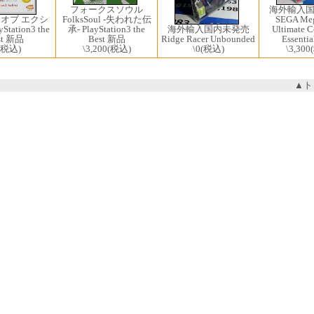
フォークスソウル
海外輸入
 オブ エクシ
FolksSoul -失われた伝
SEGA Meg
Station3 the
海外輸入国内未発売
承- PlayStation3 the
Ultimate C
st 新品
Ridge Racer Unbounded
Best 新品
Essent
(税込)
\0
(税込)
\3,200
(税込)
\3,300
▲ト