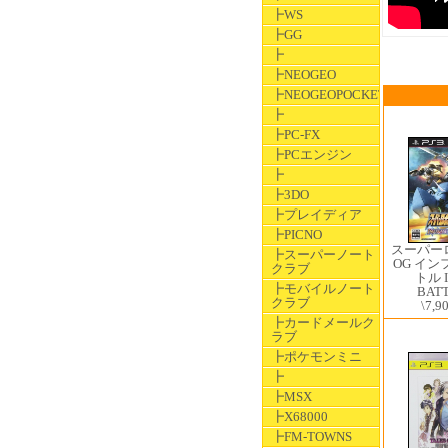
┣WS
┣GG
┣
┣NEOGEO
┣NEOGEOPOCKET
┣
┣PC-FX
┣PCエンジン
┣
┣3DO
┣プレイディア
┣PICNO
スーパー
┣スーパーノート
OG イ
クラブ
トル I
┣モバイルノート
BAT
クラブ
\7,9
┣カードメールク
ラブ
┣ポケモンミニ
┣
┣MSX
┣X68000
┣FM-TOWNS