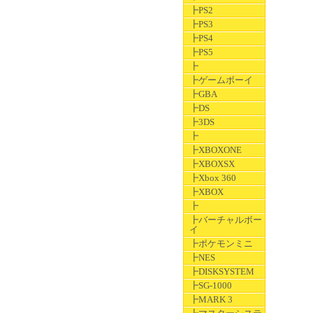
┣PS2
┣PS3
┣PS4
┣PS5
┣
┣ゲームボーイ
┣GBA
┣DS
┣3DS
┣
┣XBOXONE
┣XBOXSX
┣Xbox 360
┣XBOX
┣
┣バーチャルボー
イ
┣ポケモンミニ
┣NES
┣DISKSYSTEM
┣SG-1000
┣MARK 3