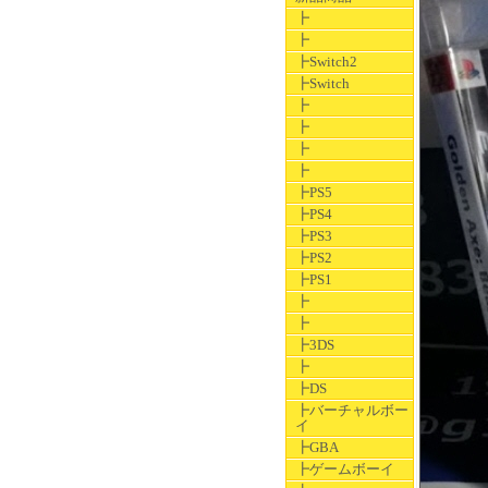
┣
┣
┣Switch2
┣Switch
┣
┣
┣
┣
┣PS5
┣PS4
┣PS3
┣PS2
┣PS1
┣
┣
┣3DS
┣
┣DS
┣バーチャルボー
イ
┣GBA
┣ゲームボーイ