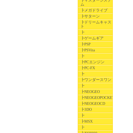
┣マスターシステ
ム
┣メガドライブ
┣サターン
┣ドリームキャス
ト
┣
┣ゲームギア
┣PSP
┣PSVita
┣
┣PCエンジン
┣PC-FX
┣
┣ワンダースワン
┣
┣NEOGEO
┣NEOGEOPOCKET
┣NEOGEOCD
┣3DO
┣
┣MSX
┣