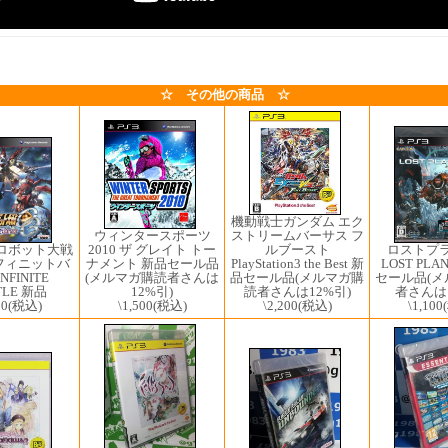
☆ その他の商品 ☆
機動戦士ガンダム エク
ウィンタースポーツ
ストリームバーサス フ
ロストプ
2010 ザ グレイト トー
ルブースト
ロボット大戦
LOST PLA
ナメント 新品セール品
PlayStation3 the Best 新
ンフィニットバ
セール品(
(メルマガ購読者さんは
品セール品(メルマガ購
NFINITE
者さんは1
12%引)
読者さんは12%引)
TLE 新品
\1,100
\1,500
(税込)
\2,200
(税込)
00
(税込)