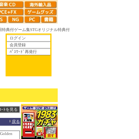
回特典付
ゲーム集
STG
オリジナル特典付
ログイン
会員登録
ﾊﾟｽﾜｰﾄﾞ再発行
ECTION 1993-1995 ライデンファイターズ リミックスコレクション 
戻る
lden