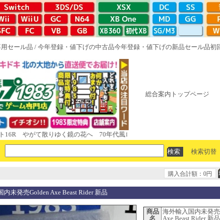
専用セール品
/
今年登録・値下げの中古品
今年登録・値下げの新品セール品
初
総合案内トップページ
6R やがて散りゆく鏡の花へ 70年代風ロボットアニメ ゲッP-X アレサCOLL
検索切替
購入合計額：0円
発売Golden Axe Beast Rider 新品
商品
海外輸入国内未発売Go
名
Axe Beast Rider 新品