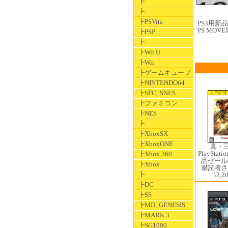
┣
┣
┣PSVita
PS3用新品ソ
PS MOV
┣PSP
┣
┣Wii U
┣Wii
┣ゲームキューブ
┣NINTENDO64
┣SFC_SNES
┣ファミコン
┣NES
┣
┣XboxSX
┣XboxONE
真・
PlayStatio
┣Xbox 360
品セール
┣Xbox
購読者さ
┣
\2,2
┣DC
┣SS
┣MD_GENESIS
┣MARK 3
┣SG1000