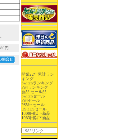
。
80円
開業22年累計ラン
キング
Switchランキング
PS4ランキング
新品 セール品
Switchセール
PS4セール
PSVitaセール
DS 3DSセール
1000円以下新品
1983円以下新品