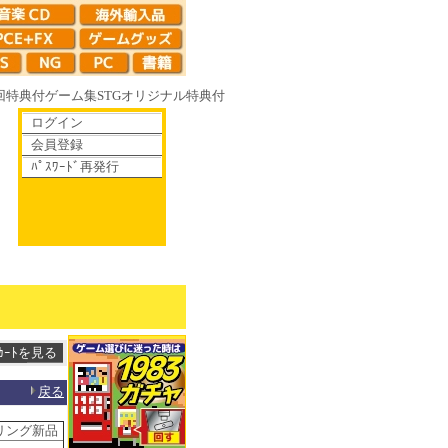
回特典付
ゲーム集
STG
オリジナル特典付
ログイン
会員登録
ﾊﾟｽﾜｰﾄﾞ再発行
LECTION 1993-1995 ライデンファイターズ リミックスコレクション
戻る
ウリング新品