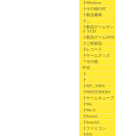
┣Windows
┣その他のPC
┣新品書籍
┣__
┣新品ゲームサン
トラCD
┣新品ゲームDVD
┣ご依頼品
┣レコード
┣ゲームグッズ
┗その他
中古
┣
┣
┣SFC_SNES
┣NINTENDO64
┣ゲームキューブ
┣Wii
┣Wii U
┣Switch
┣Switch2
┣ファミコン
┣PS1