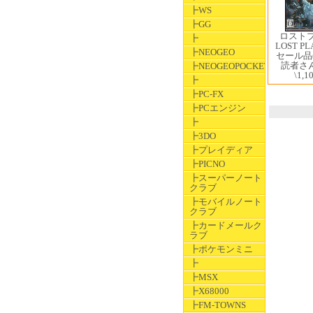
┣WS
┣GG
ロスト
┣
LOST PL
┣NEOGEO
セール品
読者さん
┣NEOGEOPOCKET
\1,1
┣
┣PC-FX
┣PCエンジン
┣
┣3DO
┣プレイディア
┣PICNO
┣スーパーノート
クラブ
┣モバイルノート
クラブ
┣カードメールク
ラブ
┣ポケモンミニ
┣
┣MSX
┣X68000
┣FM-TOWNS