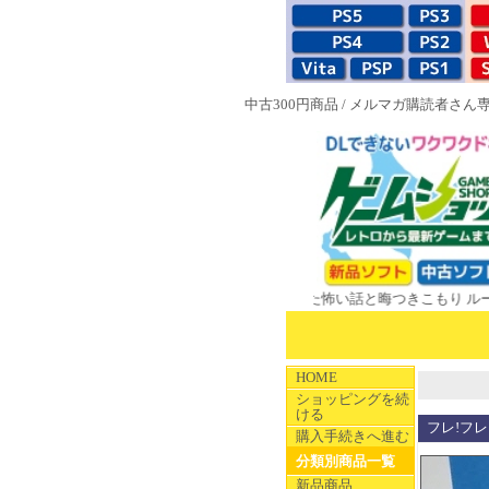
中古300円商品
/
メルマガ購読者さん
UPERやのまんCOLLECTION 学校であった怖い話と晦󠄀つきこもり ルート
HOME
ショッピングを続
ける
フレ!フレ
購入手続きへ進む
分類別商品一覧
新品商品