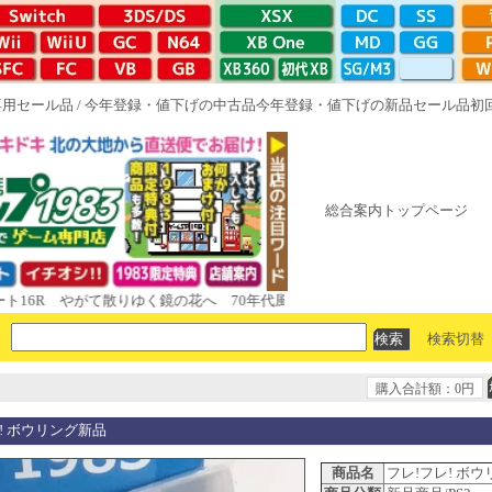
専用セール品
/
今年登録・値下げの中古品
今年登録・値下げの新品セール品
初
総合案内トップページ
16R やがて散りゆく鏡の花へ 70年代風ロボットアニメ ゲッP-X アレサCOL
検索切替
購入合計額：0円
! ボウリング新品
商品名
フレ!フレ! ボ