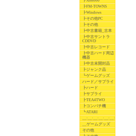
┣X68000
┣FM-TOWNS
┣Windows
┣その他PC
┣その他
┣中古書籍_古本
┣中古サントラ
CDDVD
┣中古レコード
┣中古ハード周辺
機器
┣中古未開封品
┣ジャンク品
┗ゲームグッズ
ハード／サプライ
┣ハード
┣サプライ
┣TEA4TWO
┣コンパチ機
┗ATARI
__:__:__:__:__:__:__
__ゲームグッズ
その他