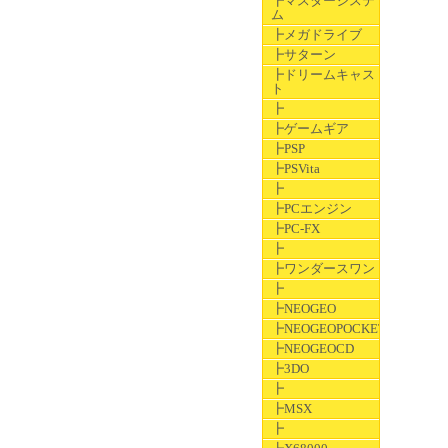
┣マスターシステ
ム
┣メガドライブ
┣サターン
┣ドリームキャス
ト
┣
┣ゲームギア
┣PSP
┣PSVita
┣
┣PCエンジン
┣PC-FX
┣
┣ワンダースワン
┣
┣NEOGEO
┣NEOGEOPOCKET
┣NEOGEOCD
┣3DO
┣
┣MSX
┣