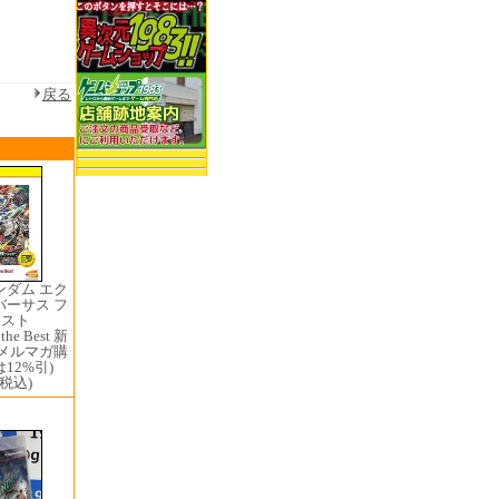
戻る
ンダム エク
バーサス フ
ースト
 the Best 新
(メルマガ購
12%引)
(税込)