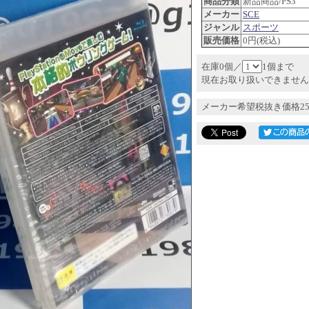
商品分類
新品商品/PS3
メーカー
SCE
ジャンル
スポーツ
販売価格
0円(税込)
在庫0個／
1個まで
現在お取り扱いできません
メーカー希望税抜き価格25