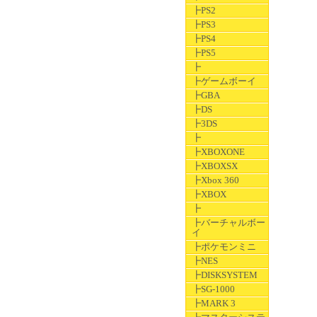
┣PS2
┣PS3
┣PS4
┣PS5
┣
┣ゲームボーイ
┣GBA
┣DS
┣3DS
┣
┣XBOXONE
┣XBOXSX
┣Xbox 360
┣XBOX
┣
┣バーチャルボー
イ
┣ポケモンミニ
┣NES
┣DISKSYSTEM
┣SG-1000
┣MARK 3