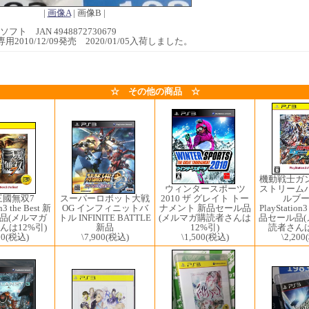
|
画像A
| 画像B |
フト JAN 4948872730679
E専用2010/12/09発売 2020/01/05入荷しました。
☆ その他の商品 ☆
機動戦士ガ
ウィンタースポーツ
ストリーム
2010 ザ グレイト トー
三國無双7
ルブ
スーパーロボット大戦
ナメント 新品セール品
n3 the Best 新
PlayStation3
OG インフィニットバ
(メルマガ購読者さんは
品(メルマガ
品セール品
トル INFINITE BATTLE
12%引)
んは12%引)
読者さんは
新品
\1,500
(税込)
00
(税込)
\2,200
\7,900
(税込)