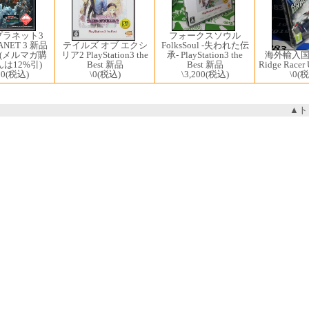
プラネット3
フォークスソウル
ANET 3 新品
テイルズ オブ エクシ
FolksSoul -失われた伝
(メルマガ購
リア2 PlayStation3 the
海外輸入
承- PlayStation3 the
は12%引)
Best 新品
Ridge Racer
Best 新品
00
(税込)
\0
(税込)
\0
(税
\3,200
(税込)
▲ト