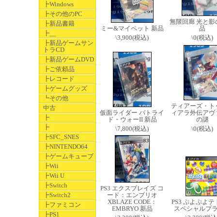
┣Windows
┣その他のPC
無限回廊 光と影
┣新品書籍
ミー&マイペット 新品
品
┣__
\3,900(税込)
\0(税込)
┣新品ゲームサン
トラCD
┣新品ゲームDVD
┣ご依頼品
┣レコード
┣ゲームグッズ
┗その他
ティアーズ・ト
中古
仮面ライダー バトライ
ィアラ外伝アヴ
┣
ド・ウォーII 新品
の謎
┣
\7,800(税込)
\0(税込)
┣SFC_SNES
┣NINTENDO64
┣ゲームキューブ
┣Wii
┣Wii U
┣Switch
PS3 エクスブレイズ コ
┣Switch2
ード：エンブリオ
XBLAZE CODE：
PS3 ぷよぷよ
┣ファミコン
EMBRYO 新品
スペシャルプ
┣PS1