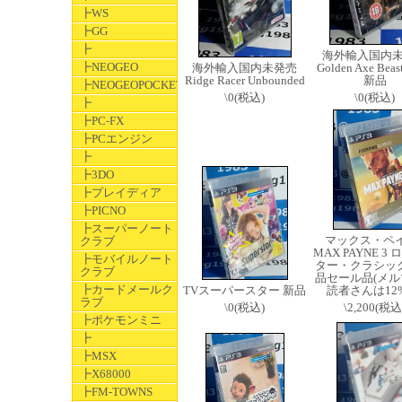
┣WS
┣GG
┣
海外輸入国内
┣NEOGEO
海外輸入国内未発売
Golden Axe Beast
Ridge Racer Unbounded
新品
┣NEOGEOPOCKET
\0(税込)
\0(税込)
┣
┣PC-FX
┣PCエンジン
┣
┣3DO
┣プレイディア
┣PICNO
┣スーパーノート
マックス・ペ
クラブ
MAX PAYNE 3
┣モバイルノート
ター・クラシック
クラブ
品セール品(メル
┣カードメールク
TVスーパースター 新品
読者さんは12
ラブ
\0(税込)
\2,200(税込
┣ポケモンミニ
┣
┣MSX
┣X68000
┣FM-TOWNS