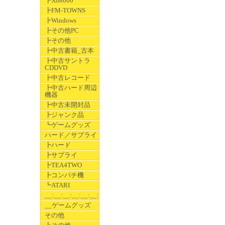
┣X68000
┣FM-TOWNS
┣Windows
┣その他PC
┣その他
┣中古書籍_古本
┣中古サントラ
CDDVD
┣中古レコード
┣中古ハード周辺
機器
┣中古未開封品
┣ジャンク品
┗ゲームグッズ
ハード／サプライ
┣ハード
┣サプライ
┣TEA4TWO
┣コンパチ機
┗ATARI
__:__:__:__:__:__:__
__ゲームグッズ
その他