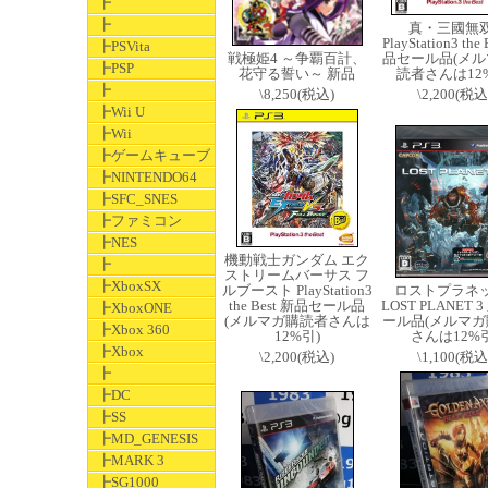
┣
┣
真・三國無双
PlayStation3 the
┣PSVita
戦極姫4 ～争覇百計、
品セール品(メル
┣PSP
花守る誓い～ 新品
読者さんは12
┣
\8,250(税込)
\2,200(税込
┣Wii U
┣Wii
┣ゲームキューブ
┣NINTENDO64
┣SFC_SNES
┣ファミコン
┣NES
機動戦士ガンダム エク
┣
ストリームバーサス フ
┣XboxSX
ルブースト PlayStation3
ロストプラネ
the Best 新品セール品
LOST PLANET 
┣XboxONE
(メルマガ購読者さんは
ール品(メルマガ
┣Xbox 360
12%引)
さんは12%引
┣Xbox
\2,200(税込)
\1,100(税込
┣
┣DC
┣SS
┣MD_GENESIS
┣MARK 3
┣SG1000