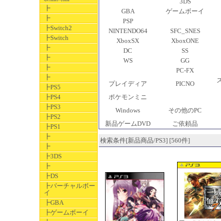
3DS
┣
GBA
ゲームボーイ
┣
PSP
┣Switch2
NINTENDO64
SFC_SNES
┣Switch
XboxSX
XboxONE
┣
DC
SS
┣
WS
GG
┣
PC-FX
┣
プレイディア
PICNO
┣PS5
┣PS4
ポケモンミニ
┣PS3
Windows
その他のPC
┣PS2
新品ゲームDVD
ご依頼品
┣PS1
┣
検索条件[新品商品/PS3] [560件]
┣
┣3DS
┣
┣DS
┣バーチャルボー
イ
┣GBA
┣ゲームボーイ