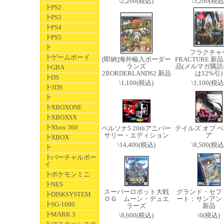
\2,200(税込)
\3,200(税込
┣PS2
┣PS3
┣PS4
┣PS5
┣
フラクチャ
┣ゲームボーイ
[即納]海外輸入ボーダー
FRACTURE 新
ランズ
品(メルマガ購読
┣GBA
2BORDERLANDS2 新品
は12%引)
┣DS
\1,100(税込)
\1,100(税込
┣3DS
┣
┣XBOXONE
┣XBOXSX
┣Xbox 360
ペルソナ5 20thアニバー
テイルズ オブ 
サリー・エディション
ア
┣XBOX
\14,400(税込)
\8,500(税込
┣
┣バーチャルボー
イ
┣ポケモンミニ
┣NES
スーパーロボット大戦
グランド・セフ
┣DISKSYSTEM
ＯＧ ムーン・デュエ
ート：サンアン
┣SG-1000
ラーズ
新品
┣MARK 3
\8,600(税込)
\0(税込)