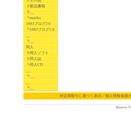
┣その他
┣新品書籍
┣__
┗amiibo
1983ブログ2.0
┗1983ブログ2.0
__
┗__
同人
┣同人ソフト
┣同人誌
┗同人CD
__
┗__
__
┗__
特定商取引に基づく表示／個人情報保護
Reserve V