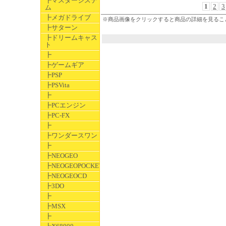
┣マスターシステ
1
2
3
ム
┣メガドライブ
※商品画像をクリックすると商品の詳細を見るこ
┣サターン
┣ドリームキャス
ト
┣
┣ゲームギア
┣PSP
┣PSVita
┣
┣PCエンジン
┣PC-FX
┣
┣ワンダースワン
┣
┣NEOGEO
┣NEOGEOPOCKET
┣NEOGEOCD
┣3DO
┣
┣MSX
┣