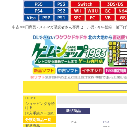
中古300円商品
/
メルマガ購読者さん専用セール品
/
今年登録・値下げ
W 1983特典付ソフト
SUPERやのまんCOLLECTION 学校であった怖い話と
HOME
ショッピングを続
ける
新品商品
購入手続きへ進む
分類別商品一覧
PS4
PS3
新品商品