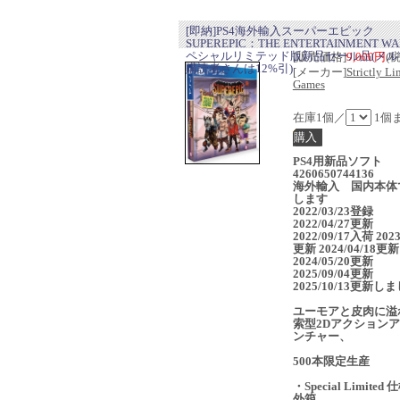
[即納]PS4海外輸入スーパーエピック
SUPEREPIC：THE ENTERTAINMENT WA
ペシャルリミテッド版新品セール品(メル
[販売価格]
9,000円
(
購読者さんは12%引)
[メーカー]
Strictly Li
Games
在庫1個／
1個
PS4用新品ソフト
4260650744136
海外輸入 国内本体
します
2022/03/23登録
2022/04/27更新
2022/09/17入荷 2023
更新 2024/04/18更新
2024/05/20更新
2025/09/04更新
2025/10/13更新し
ユーモアと皮肉に溢
索型2Dアクション
ンチャー、
500本限定生産
・Special Limited
外箱