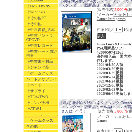
┣X68000
[即納]海外輸入PS4ガンズゴア アンド カ
スタンダート版新品セール品
┣FM-TOWNS
[販売価格]
5,900円
(
┣Windows
[メーカー]
Strictly Li
┣その他PC
Games Intragames
┣その他
┣中古書籍_古本
在庫1個／
1個
┣中古サントラ
CDDVD
Guns Gore&Cannoli
┣中古レコード
PS4用新品ソフト
┣中古ハード周辺
4260650741265
機器
海外輸入品 国内本
作します。
┣中古未開封品
2021/04/29入荷
┣ジャンク品
2020/03/29更新
2020/03/29更新
┗ゲームグッズ
2020/05/24更新
ハード／サプライ
2021/04/24更新
┣ハード
2025/12/06更新
2026/02/03更新
┣サプライ
2026/06/04更新し
┣TEA4TWO
┣コンパチ機
[即納]海外輸入PS4コネクトタンク Connec
スタンダート版新品セール品(メルマガ購
┗ATARI
さんは12%引)
[販売価格]
5,800円
(
__:__:__:__:__:__:__
[メーカー]
Strictly Li
__ゲームグッズ
Games
その他
在庫1個／
1個