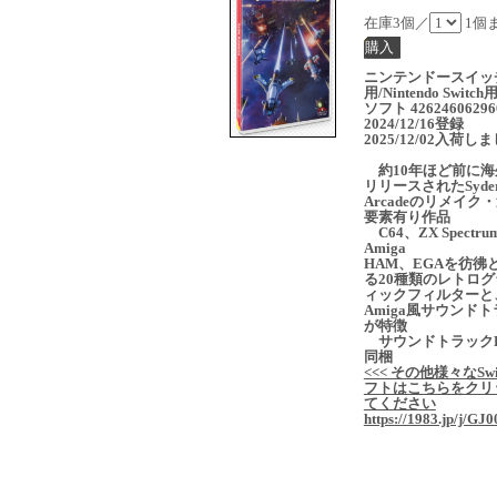
在庫3個／
1個
ニンテンドースイッ
用/Nintendo Switc
ソフト 42624606296
2024/12/16登録
2025/12/02入荷し
約10年ほど前に海
リリースされたSyde
Arcadeのリメイク
要素有り作品
C64、ZX Spectru
Amiga
HAM、EGAを彷彿
る20種類のレトログ
ィックフィルターと
Amiga風サウンド
が特徴
サウンドトラックD
同梱
<<< その他様々なSwi
フトはこちらをクリ
てください
https://1983.jp/j/GJ0