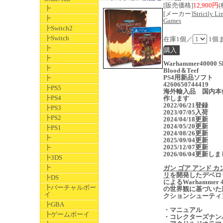
[販売価格]
12,900円
(
┣
[メーカー]
Strictly Li
┣
Games
┣Switch2
┣Switch
在庫1個／
1個
┣
┣
Warhammer40000 Sh
┣
Blood＆Teef
PS4用新品ソフト
┣
4260650744419
┣PS5
海外輸入品 国内本
┣PS4
作します
2022/06/21登録
┣PS3
2023/07/05入荷
┣PS2
2024/04/18更新
2024/05/20更新
┣PS1
2024/08/26更新
┣
2025/09/04更新
2025/12/07更新
┣
2026/06/04更新し
┣3DS
┣
ガン ゴア アンド カ
リ
を開発したデベロ
┣DS
によるWarhammer 4
┣バーチャルボー
の世界観に基づいた
イ
クションシューティ
┣GBA
・マニュアル
┣ゲームボーイ
・コレクターズナン