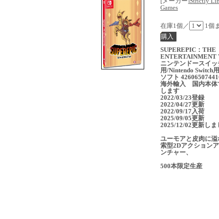
[メーカー]
Strictly Li
Games
在庫1個／
1個
SUPEREPIC：THE
ENTERTAINMENT
ニンテンドースイッ
用/Nintendo Switc
ソフト 42606507441
海外輸入 国内本体
します
2022/03/23登録
2022/04/27更新
2022/09/17入荷
2025/09/05更新
2025/12/02更新し
ユーモアと皮肉に溢
索型2Dアクション
ンチャー、
500本限定生産