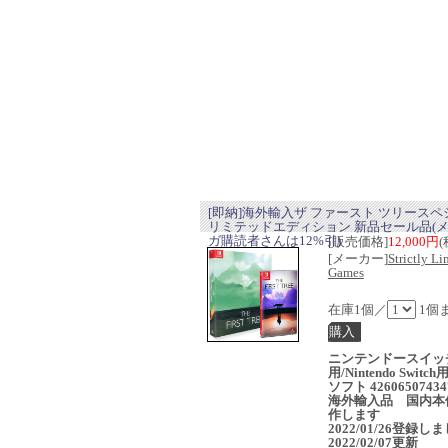
[即納]海外輸入ザ ファースト ツリースペ
リミテッドエディション 新品セール品(
ガ購読者さんは12%引)
[販売価格]
12,000円
(
[メーカー]
Strictly Li
Games
在庫1個／
1個
ニンテンドースイッ
用/Nintendo Switc
ソフト 42606507434
海外輸入品 国内本
作します
2022/01/26登録し
2022/02/07更新