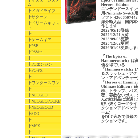
┣マスターシステ
Epics of Hammerwat
ム
Heroes' Edition
ニンテンドースイッ
┣メガドライブ
用/Nintendo Switc
┣サターン
ソフト 42606507442
海外輸入品 国内本
┣ドリームキャス
作します
ト
2022/05/10登録
┣
2022/12/21入荷
2025/09/05更新
┣ゲームギア
2025/12/02更新
┣PSP
2026/01/08更新し
┣PSVita
『The Epics of
┣
Hammerwatch』
┣PCエンジン
価を得ている
「Hammerwatch」
┣PC-FX
＆スラッシュ・アク
┣
ン・アドベンチャー
「Heroes of Hammer
┣ワンダースワン
Ultimate Edition
┣
群、トラップ、パズ
┣NEOGEO
密、容赦ないボス、
んの戦利品に遭遇し
┣NEOGEOPOCKET
戦い抜くローグライ
┣NEOGEOCD
クションアドベンチ
ーム)
┣3DO
をDLC込みで収録の
┣
クションです。
┣MSX
┣