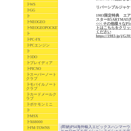
┣WS
リバーシブルジャケ
┣GG
1983限定特典 エ
┣
スターB5ARTMAT
┣NEOGEO
<<< その他様々なPS
┣NEOGEOPOCKET
トはこちらをクリッ
ください
┣
https://1983.jp/j/GJ0
┣PC-FX
┣PCエンジン
┣
┣3DO
┣プレイディア
┣PICNO
┣スーパーノート
クラブ
┣モバイルノート
クラブ
┣カードメールク
ラブ
┣ポケモンミニ
┣
┣MSX
┣X68000
(即納)PS4海外輸入エピックスハンマー
┣FM-TOWNS
ヒーローズエディション スペシャルエデ