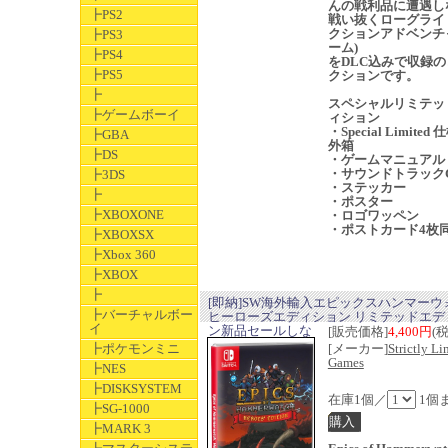
んの戦利品に遭遇し
┣PS2
戦い抜くローグライ
クションアドベンチ
┣PS3
ーム)
┣PS4
をDLC込みで収録の
┣PS5
クションです。
┣
スペシャルリミテッ
┣ゲームボーイ
ィション
・Special Limited
┣GBA
外箱
┣DS
・ゲームマニュアル
・サウンドトラック
┣3DS
・ステッカー
┣
・ポスター
┣XBOXONE
・ロゴワッペン
・ポストカード4枚
┣XBOXSX
┣Xbox 360
┣XBOX
┣
[即納]SW海外輸入エピックスハンマーウ
┣バーチャルボー
ヒーローズエディション リミテッドエデ
イ
ン新品セールしな
[販売価格]
4,400円
(
┣ポケモンミニ
[メーカー]
Strictly Li
Games
┣NES
┣DISKSYSTEM
在庫1個／
1個
┣SG-1000
┣MARK 3