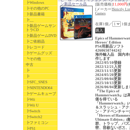
┣Windows
ン新品セール品
[販売価格]
11,000円
(
┣その他のPC
[メーカー]
Strictly Li
Games
┣新品書籍
┣__
在庫1個／
1個
┣新品ゲームサン
トラCD
┣新品ゲームDVD
Epics of Hammerwat
┣ご依頼品
Heroes' Edition
PS4用新品ソフト
┣レコード
4260650744242
┣ゲームグッズ
海外輸入品 国内本
作します
┗その他
2022/05/10登録
中古
2022/12/21入荷
┣
2023/11/15更新
2024/05/20更新
┣
2025/09/04更新
┣SFC_SNES
2025/10/13更新
2026/06/04更新し
┣NINTENDO64
『The Epics of
┣ゲームキューブ
Hammerwatch』
価を得ている
┣Wii
「Hammerwatch」
┣Wii U
＆スラッシュ・アク
┣Switch
ン・アドベンチャー
「Heroes of Hammer
┣Switch2
Ultimate Edition
┣ファミコン
群、トラップ、パズ
密、容赦ないボス、
┣PS1