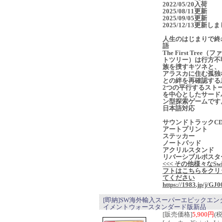
2022/05/20入荷
2025/08/11更新
2025/09/05更新
2025/12/13更新し
人生のはじまりで終
語
The First Tree（
トツリー）は行方不
族を捜すキツネと、
アラスカに住む孤独
との絆を再確認する
2つの平行するスト
を中心としたサード
ン型探索ゲームです
日本語対応
サウンドトラックC
アートプリント
ステッカー
ノートパッド
アクリルスタンド
リバーシブルポスタ
<<< その他様々なSwi
フトはこちらをクリ
てください
https://1983.jp/j/GJ0
[即納]SW海外輸入スーパーエピックエン
イメントウォースタンダード版新品
[販売価格]
5,900円
(