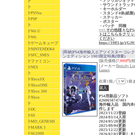
・アクリルジオラマ
┣
・サウンドトラック
┣
・キーホルダー
┣PSVita
・スタンド4体(紙製)
・ステッカー
┣PSP
・ポスター
┣
・バッチ 同梱
<<< その他様々なPS
┣Wii U
トはこちらをクリッ
┣Wii
ください
https://1983.jp/j/GJ0
┣ゲームキューブ
┣NINTENDO64
[即納]PS4海外輸入エアツイスター コレ
┣SFC_SNES
ンエディション 1983限定特典(増量)
[販売価格]
7,900円
(
┣ファミコン
[メーカー]
Strictly Li
┣NES
Games
┣
┣XboxSX
在庫1個／
1個
┣XboxONE
┣Xbox 360
PS4用新品ソフト
┣Xbox
4260650747403
┣
海外輸入品 国内本
作します
┣DC
2023/11/23登録
┣SS
2024/03/14入荷
┣MD_GENESIS
2024/05/20更新
2025/09/04更新
┣MARK 3
2025/12/22更新
┣SG1000
2026/02/03更新し