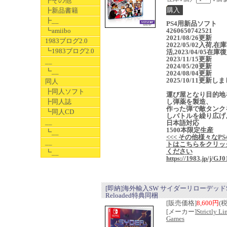
┣その他
┣新品書籍
┣__
PS4用新品ソフト
┗amiibo
4260650742521
2021/08/26更新
1983ブログ2.0
2022/05/02入荷,在
┗1983ブログ2.0
活,2023/04/05在庫
2023/11/15更新
__
2024/05/20更新
┗__
2024/08/04更新
2025/10/11更新し
同人
┣同人ソフト
運び屋となり目的地
┣同人誌
し弾薬を製造、
作った弾で敵タンク
┗同人CD
しバトルを繰り広げ
__
日本語対応
1500本限定生産
┗__
<<< その他様々なPS
__
トはこちらをクリッ
ください
┗__
https://1983.jp/j/GJ0
[即納]海外輸入SW サイダーリローデッドSy
Reloaded特典同梱
[販売価格]
8,600円
(
[メーカー]
Strictly Li
Games