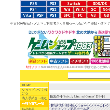
中古300円商品
/
メルマガ購読者さん専用セール品
/
今年登録・値下げ
1983特典付ソフト
SUPERやのまんCOLLECTION 学校であった怖い話と晦
HOME
ショッピングを続
ける
検索条件[Strictly Limited Games] [38件]
購入手続きへ進む
分類別商品一覧
[即納]PS4海外輸入ウォーハンマーコレ
エディション新品セール品
新品商品