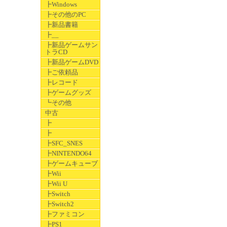
┣Windows
┣その他のPC
┣新品書籍
┣__
┣新品ゲームサン
トラCD
┣新品ゲームDVD
┣ご依頼品
┣レコード
┣ゲームグッズ
┗その他
中古
┣
┣
┣SFC_SNES
┣NINTENDO64
┣ゲームキューブ
┣Wii
┣Wii U
┣Switch
┣Switch2
┣ファミコン
┣PS1