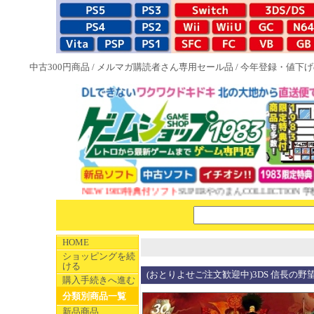
中古300円商品
/
メルマガ購読者さん専用セール品
/
今年登録・値下げ
NEW 1983特典付ソフト
SUPERやのまんCOLLECTION 
HOME
ショッピングを続
ける
(おとりよせご注文歓迎中)3DS 信長の野望
購入手続きへ進む
分類別商品一覧
新品商品