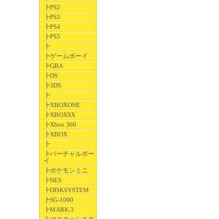
┣PS2
┣PS3
┣PS4
┣PS5
┣
┣ゲームボーイ
┣GBA
┣DS
┣3DS
┣
┣XBOXONE
┣XBOXSX
┣Xbox 360
┣XBOX
┣
┣バーチャルボー
イ
┣ポケモンミニ
┣NES
┣DISKSYSTEM
┣SG-1000
┣MARK 3