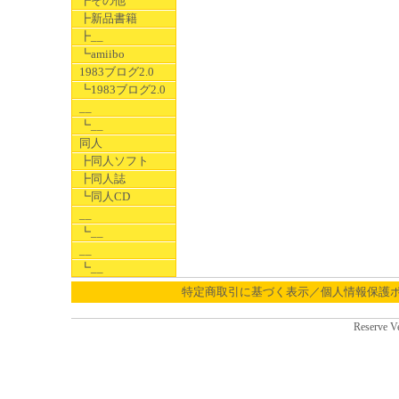
┣その他
┣新品書籍
┣__
┗amiibo
1983ブログ2.0
┗1983ブログ2.0
__
┗__
同人
┣同人ソフト
┣同人誌
┗同人CD
__
┗__
__
┗__
特定商取引に基づく表示／個人情報保護
Reserve V