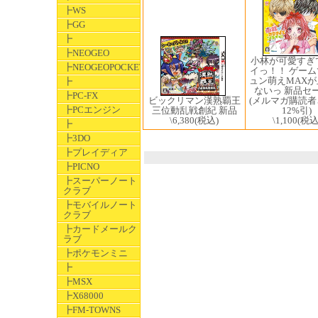
┣WS
┣GG
┣
┣NEOGEO
小林が可愛すぎ
┣NEOGEOPOCKET
イっ！！ ゲー
ュン萌えMAX
┣
ないっ 新品セ
┣PC-FX
ビックリマン漢熟覇王
(メルマガ購読
┣PCエンジン
三位動乱戦創紀 新品
12%引)
\6,380
(税込)
\1,100
(税込
┣
┣3DO
┣プレイディア
┣PICNO
┣スーパーノート
クラブ
┣モバイルノート
クラブ
┣カードメールク
ラブ
┣ポケモンミニ
┣
┣MSX
┣X68000
┣FM-TOWNS