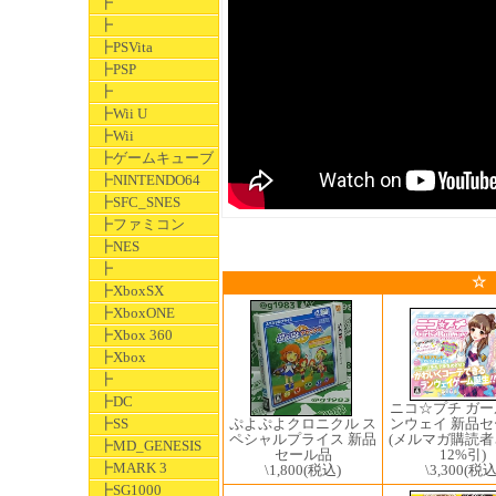
┣
┣
┣PSVita
┣PSP
┣
┣Wii U
┣Wii
┣ゲームキューブ
┣NINTENDO64
┣SFC_SNES
┣ファミコン
┣NES
┣
☆
┣XboxSX
┣XboxONE
┣Xbox 360
┣Xbox
┣
┣DC
ニコ☆プチ ガ
┣SS
ぷよぷよクロニクル ス
ンウェイ 新品
ペシャルプライス 新品
(メルマガ購読
┣MD_GENESIS
セール品
12%引)
┣MARK 3
\1,800
(税込)
\3,300
(税込
┣SG1000