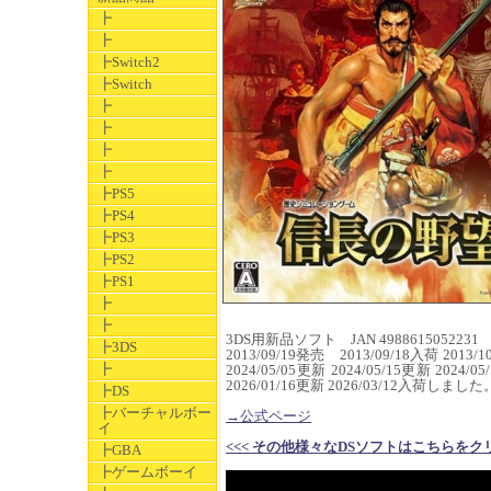
┣
┣
┣Switch2
┣Switch
┣
┣
┣
┣
┣PS5
┣PS4
┣PS3
┣PS2
┣PS1
┣
┣
3DS用新品ソフト JAN 4988615052231
┣3DS
2013/09/19発売 2013/09/18入荷 2013/1
┣
2024/05/05更新 2024/05/15更新 2024/0
2026/01/16更新 2026/03/12入荷しました
┣DS
┣バーチャルボー
→公式ページ
イ
<<< その他様々なDSソフトはこちらをクリックしてく
┣GBA
┣ゲームボーイ