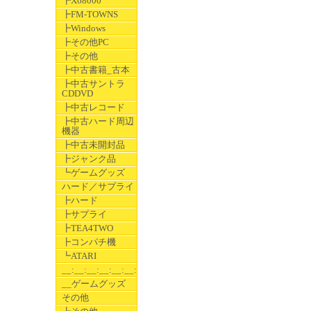
┣X68000
┣FM-TOWNS
┣Windows
┣その他PC
┣その他
┣中古書籍_古本
┣中古サントラ
CDDVD
┣中古レコード
┣中古ハード周辺
機器
┣中古未開封品
┣ジャンク品
┗ゲームグッズ
ハード／サプライ
┣ハード
┣サプライ
┣TEA4TWO
┣コンパチ機
┗ATARI
__:__:__:__:__:__:__
__ゲームグッズ
その他