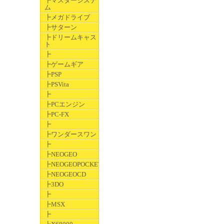
┣マスターシステ
ム
┣メガドライブ
┣サターン
┣ドリームキャス
ト
┣
┣ゲームギア
┣PSP
┣PSVita
┣
┣PCエンジン
┣PC-FX
┣
┣ワンダースワン
┣
┣NEOGEO
┣NEOGEOPOCKET
┣NEOGEOCD
┣3DO
┣
┣MSX
┣