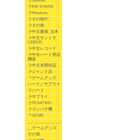
┣X68000
┣FM-TOWNS
┣Windows
┣その他PC
┣その他
┣中古書籍_古本
┣中古サントラ
CDDVD
┣中古レコード
┣中古ハード周辺
機器
┣中古未開封品
┣ジャンク品
┗ゲームグッズ
ハード／サプライ
┣ハード
┣サプライ
┣TEA4TWO
┣コンパチ機
┗ATARI
__:__:__:__:__:__:__
__ゲームグッズ
その他