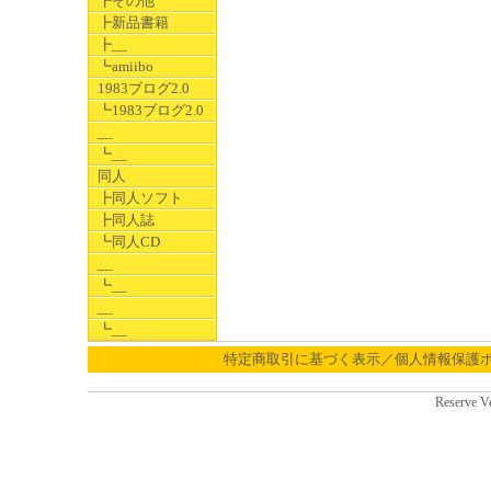
┣その他
┣新品書籍
┣__
┗amiibo
1983ブログ2.0
┗1983ブログ2.0
__
┗__
同人
┣同人ソフト
┣同人誌
┗同人CD
__
┗__
__
┗__
特定商取引に基づく表示／個人情報保護
Reserve V