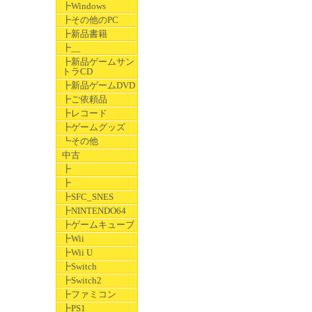
┣Windows
┣その他のPC
┣新品書籍
┣__
┣新品ゲームサン
トラCD
┣新品ゲームDVD
┣ご依頼品
┣レコード
┣ゲームグッズ
┗その他
中古
┣
┣
┣SFC_SNES
┣NINTENDO64
┣ゲームキューブ
┣Wii
┣Wii U
┣Switch
┣Switch2
┣ファミコン
┣PS1