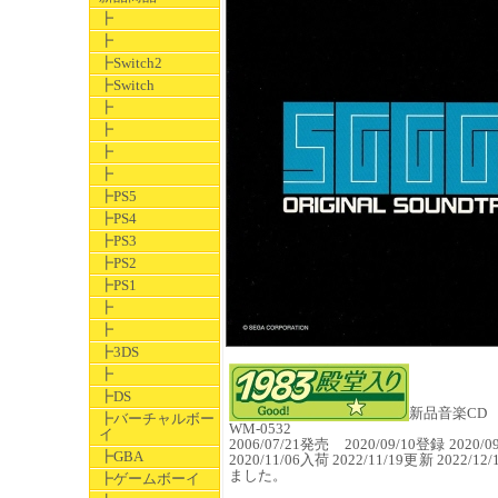
┣
┣
┣Switch2
┣Switch
┣
┣
┣
┣
┣PS5
┣PS4
┣PS3
┣PS2
┣PS1
┣
┣
┣3DS
┣
┣DS
新品音楽CD JA
┣バーチャルボー
WM-0532
イ
2006/07/21発売 2020/09/10登録 2020/0
┣GBA
2020/11/06入荷 2022/11/19更新 2022/12
ました。
┣ゲームボーイ