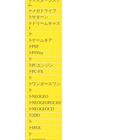
┣マスターシステ
ム
┣メガドライブ
┣サターン
┣ドリームキャス
ト
┣
┣ゲームギア
┣PSP
┣PSVita
┣
┣PCエンジン
┣PC-FX
┣
┣ワンダースワン
┣
┣NEOGEO
┣NEOGEOPOCKET
┣NEOGEOCD
┣3DO
┣
┣MSX
┣