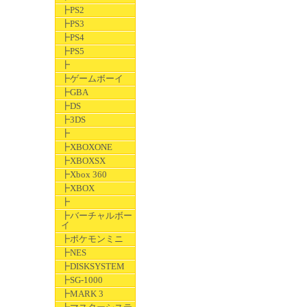
┣PS2
┣PS3
┣PS4
┣PS5
┣
┣ゲームボーイ
┣GBA
┣DS
┣3DS
┣
┣XBOXONE
┣XBOXSX
┣Xbox 360
┣XBOX
┣
┣バーチャルボー
イ
┣ポケモンミニ
┣NES
┣DISKSYSTEM
┣SG-1000
┣MARK 3