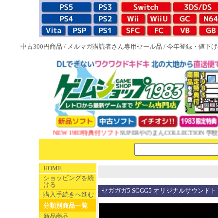
中古300円商品
/
メルマガ購読者さん専用セール品
/
今年登録・値下げ
NEW 1983特典付ソフト
SUPERやのまんCOLLECTION 学校
HOME
ショッピングを続
ける
セガガガ5 SGGG5 オリジナルサウンド
購入手続きへ進む
分類別商品一覧
新品商品