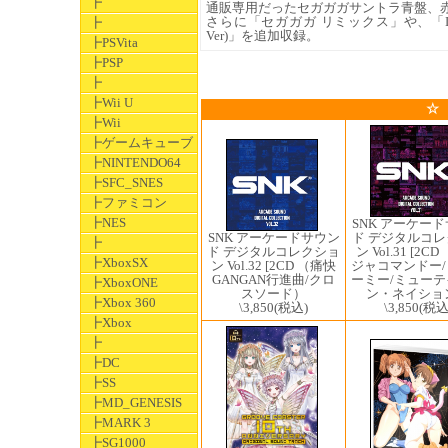
┣
通販専用だったセガガガサントラ青盤、赤
さらに「セガガガ リミックス」や、「IT
┣
Ver)」を追加収録。
┣PSVita
┣PSP
┣
┣Wii U
☆
┣Wii
┣ゲームキューブ
┣NINTENDO64
┣SFC_SNES
┣ファミコン
┣NES
SNK アーケー
SNK アーケードサウン
ド デジタルコ
┣
ド デジタルコレクショ
ン Vol.31 [2C
┣XboxSX
ン Vol.32 [2CD （痛快
ジャコマンドー
GANGAN行進曲/クロ
ーミー/ミュー
┣XboxONE
スソード）
ン・ネイショ
┣Xbox 360
\3,850
(税込)
\3,850
(税込
┣Xbox
┣
┣DC
┣SS
┣MD_GENESIS
┣MARK 3
┣SG1000