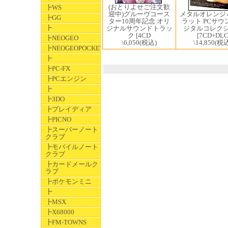
(おとりよせご注文歓
┣WS
迎中)グルーヴコース
メタルオレンジ
┣GG
ター10周年記念 オリ
ラット PCサウ
┣
ジナルサウンドトラッ
ジタルコレク
ク [4CD
[7CD+DL
┣NEOGEO
\6,050
(税込)
\14,850
(税込
┣NEOGEOPOCKET
┣
┣PC-FX
┣PCエンジン
┣
┣3DO
┣プレイディア
┣PICNO
┣スーパーノート
クラブ
┣モバイルノート
クラブ
┣カードメールク
ラブ
┣ポケモンミニ
┣
┣MSX
┣X68000
┣FM-TOWNS