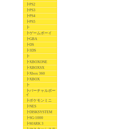
┣PS2
┣PS3
┣PS4
┣PS5
┣
┣ゲームボーイ
┣GBA
┣DS
┣3DS
┣
┣XBOXONE
┣XBOXSX
┣Xbox 360
┣XBOX
┣
┣バーチャルボー
イ
┣ポケモンミニ
┣NES
┣DISKSYSTEM
┣SG-1000
┣MARK 3