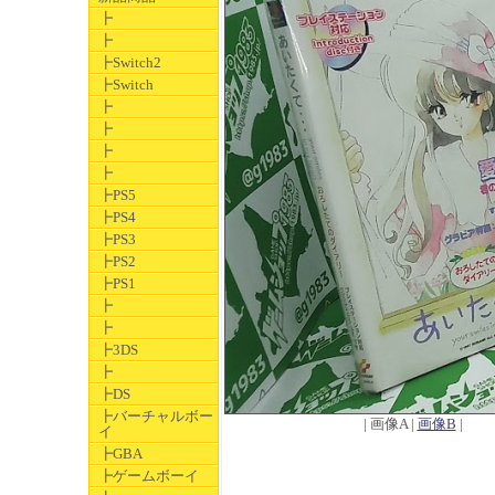
┣
┣
┣Switch2
┣Switch
┣
┣
┣
┣
┣PS5
┣PS4
┣PS3
┣PS2
┣PS1
┣
┣
┣3DS
┣
┣DS
┣バーチャルボー
| 画像A |
画像B
|
イ
┣GBA
┣ゲームボーイ