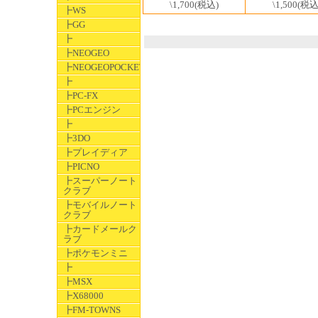
\1,700
(税込)
\1,500
(税込
┣WS
┣GG
┣
┣NEOGEO
┣NEOGEOPOCKET
┣
┣PC-FX
┣PCエンジン
┣
┣3DO
┣プレイディア
┣PICNO
┣スーパーノート
クラブ
┣モバイルノート
クラブ
┣カードメールク
ラブ
┣ポケモンミニ
┣
┣MSX
┣X68000
┣FM-TOWNS