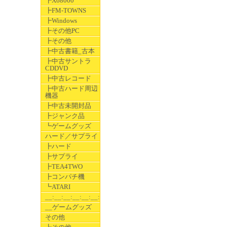
┣X68000
┣FM-TOWNS
┣Windows
┣その他PC
┣その他
┣中古書籍_古本
┣中古サントラ
CDDVD
┣中古レコード
┣中古ハード周辺
機器
┣中古未開封品
┣ジャンク品
┗ゲームグッズ
ハード／サプライ
┣ハード
┣サプライ
┣TEA4TWO
┣コンパチ機
┗ATARI
__:__:__:__:__:__:__
__ゲームグッズ
その他