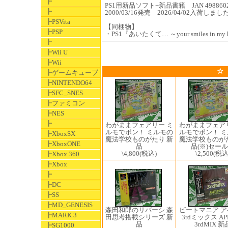
┣
PS1用新品ソフト+新品書籍 JAN 4988602
┣
2000/03/16発売 2026/04/02入荷しまし
┣PSVita
【同梱物】
┣PSP
・PS1『あいたくて… ～your smiles in m
┣
┣Wii U
┣Wii
☆
┣ゲームキューブ
┣NINTENDO64
┣SFC_SNES
┣ファミコン
┣NES
┣
わがままフェアリー ミ
わがままフェア
ルモでポン！ ミルモの
ルモでポン！ 
┣XboxSX
魔法学校ものがたり 新
魔法学校ものが
┣XboxONE
品
品(※)セー
\4,800
(税込)
\2,500
(税込
┣Xbox 360
┣Xbox
┣
┣DC
┣SS
┣MD_GENESIS
森田和郎のリバーシ 森
ビートマニア 
┣MARK 3
田思考搭載シリーズ 新
3rdミックス AP
品
3rdMIX 新
┣SG1000