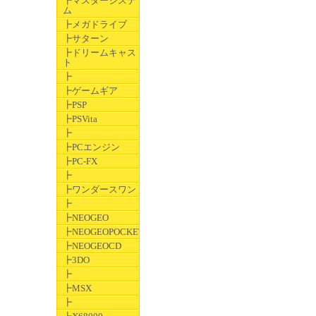
┣マスターシステ
ム
┣メガドライブ
┣サターン
┣ドリームキャス
ト
┣
┣ゲームギア
┣PSP
┣PSVita
┣
┣PCエンジン
┣PC-FX
┣
┣ワンダースワン
┣
┣NEOGEO
┣NEOGEOPOCKET
┣NEOGEOCD
┣3DO
┣
┣MSX
┣