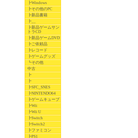
┣Windows
┣その他のPC
┣新品書籍
┣__
┣新品ゲームサン
トラCD
┣新品ゲームDVD
┣ご依頼品
┣レコード
┣ゲームグッズ
┗その他
中古
┣
┣
┣SFC_SNES
┣NINTENDO64
┣ゲームキューブ
┣Wii
┣Wii U
┣Switch
┣Switch2
┣ファミコン
┣PS1