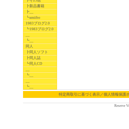
┣その他
┣新品書籍
┣__
┗amiibo
1983ブログ2.0
┗1983ブログ2.0
__
┗__
同人
┣同人ソフト
┣同人誌
┗同人CD
__
┗__
__
┗__
特定商取引に基づく表示／個人情報保護
Reserve V