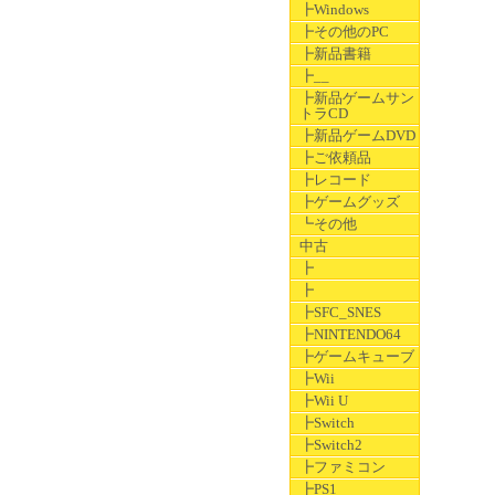
┣Windows
┣その他のPC
┣新品書籍
┣__
┣新品ゲームサン
トラCD
┣新品ゲームDVD
┣ご依頼品
┣レコード
┣ゲームグッズ
┗その他
中古
┣
┣
┣SFC_SNES
┣NINTENDO64
┣ゲームキューブ
┣Wii
┣Wii U
┣Switch
┣Switch2
┣ファミコン
┣PS1