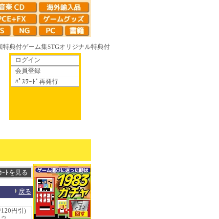
回特典付
ゲーム集
STG
オリジナル特典付
ログイン
会員登録
ﾊﾟｽﾜｰﾄﾞ再発行
ゆく鏡の花へ 70年代風ロボットアニメ ゲッP-X アレサCOLLECTION 1
戻る
20円引)
ドゥ