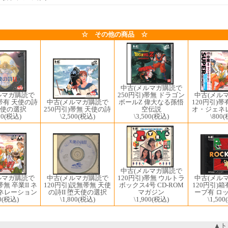
☆ その他の商品 ☆
中古(メルマガ購読で
ルマガ購読で
中古(メル
250円引)帯無 ドラゴン
)帯有 天使の詩
120円引)帯有
ボールZ 偉大なる孫悟
中古(メルマガ購読で
堕天使の選択
オ・ジェネ
空伝説
250円引)帯無 天使の詩
00
(税込)
\800
(
\3,500
(税込)
\2,500
(税込)
中古(メルマガ購読で
中古(メルマガ購読で
ルマガ購読で
120円引)帯無 ウルトラ
中古(メル
120円引)説無帯無 天使
帯無 卒業II ネ
ボックス4号 CD-ROM
120円引)
の詩II 堕天使の選択
ネレーション
マガジン
ーブ有 ロ
\1,800
(税込)
0
(税込)
\1,900
(税込)
\1,500
▲ト