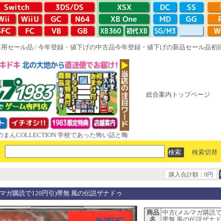
専用セール品
/
今年登録・値下げの中古品
今年登録・値下げの新品セール品
初
総合案内トップページ
LLECTION 学校であった怖い話と晦󠄀つきこもり ルート16R やがて散り
検索切替
購入合計額：0円
マガ購読で120円引)帯無 風の伝説ザナドゥ
商品
中古(メルマガ購読で1
名
帯無 風の伝説ザナ