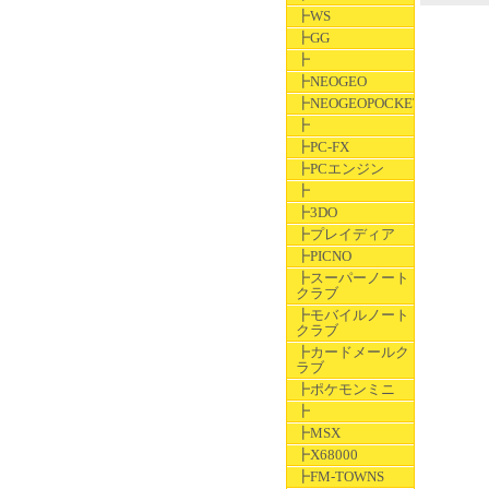
┣WS
┣GG
┣
┣NEOGEO
┣NEOGEOPOCKET
┣
┣PC-FX
┣PCエンジン
┣
┣3DO
┣プレイディア
┣PICNO
┣スーパーノート
クラブ
┣モバイルノート
クラブ
┣カードメールク
ラブ
┣ポケモンミニ
┣
┣MSX
┣X68000
┣FM-TOWNS