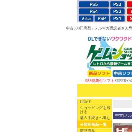
中古300円商品
/
メルマガ購読者さん
NEW 1983特典付ソフト
SUPERやのまんCO
HOME
ショッピングを続
ける
中古(メル
購入手続きへ進む
分類別商品一覧
新品商品