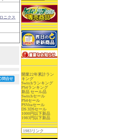
トロニクス
開業22年累計ラン
キング
Switchランキング
PS4ランキング
新品 セール品
Switchセール
PS4セール
PSVitaセール
DS 3DSセール
1000円以下新品
1983円以下新品