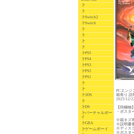
┣
┣
┣Switch2
┣Switch
┣
┣
┣
┣
┣PS5
┣PS4
┣PS3
┣PS2
┣PS1
┣
┣
PCエンジン
┣3DS
箱有り 説
2025/1
┣
┣DS
【同梱物
・ポスタ
┣バーチャルボー
イ
※箱キズ
┣GBA
※説明書
※ディス
┣ゲームボーイ
※ポスタ