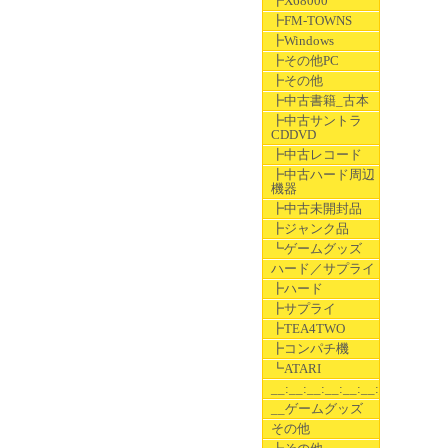
┣X68000
┣FM-TOWNS
┣Windows
┣その他PC
┣その他
┣中古書籍_古本
┣中古サントラ
CDDVD
┣中古レコード
┣中古ハード周辺
機器
┣中古未開封品
┣ジャンク品
┗ゲームグッズ
ハード／サプライ
┣ハード
┣サプライ
┣TEA4TWO
┣コンパチ機
┗ATARI
__:__:__:__:__:__:__
__ゲームグッズ
その他