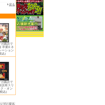
戻る
マガ購読で
 卒業II ネ
レーション
税込)
マガ購読で
箱有説有スリ
ック・オン
(税込)
ップに戻る