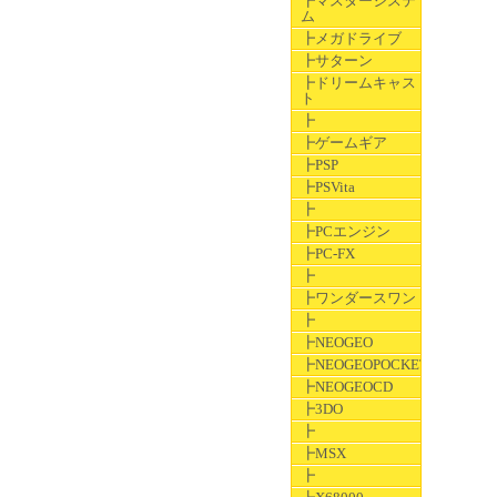
┣マスターシステ
ム
┣メガドライブ
┣サターン
┣ドリームキャス
ト
┣
┣ゲームギア
┣PSP
┣PSVita
┣
┣PCエンジン
┣PC-FX
┣
┣ワンダースワン
┣
┣NEOGEO
┣NEOGEOPOCKET
┣NEOGEOCD
┣3DO
┣
┣MSX
┣