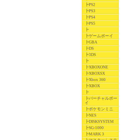
┣PS2
┣PS3
┣PS4
┣PS5
┣
┣ゲームボーイ
┣GBA
┣DS
┣3DS
┣
┣XBOXONE
┣XBOXSX
┣Xbox 360
┣XBOX
┣
┣バーチャルボー
イ
┣ポケモンミニ
┣NES
┣DISKSYSTEM
┣SG-1000
┣MARK 3