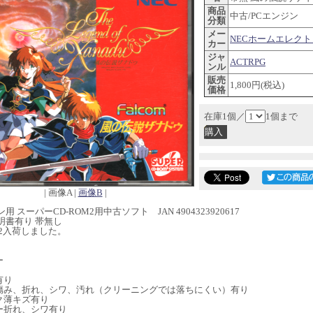
商品
中古/PCエンジン
分類
メー
NECホームエレク
カー
ジャ
ACTRPG
ンル
販売
1,800円(税込)
価格
在庫1個／
1個まで
| 画像A |
画像B
|
用 スーパーCD-ROM2用中古ソフト JAN 4904323920617
明書有り 帯無し
2/22入荷しました。
】
ー
有り
傷み、折れ、シワ、汚れ（クリーニングでは落ちにくい）有り
ク薄キズ有り
ー折れ、シワ有り