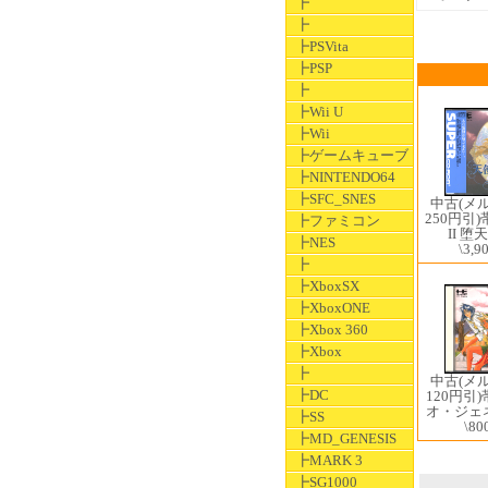
┣
┣
┣PSVita
┣PSP
┣
┣Wii U
┣Wii
┣ゲームキューブ
┣NINTENDO64
┣SFC_SNES
中古(メ
250円引
┣ファミコン
II 
┣NES
\3,9
┣
┣XboxSX
┣XboxONE
┣Xbox 360
┣Xbox
┣
中古(メ
┣DC
120円引)
オ・ジェ
┣SS
\80
┣MD_GENESIS
┣MARK 3
┣SG1000