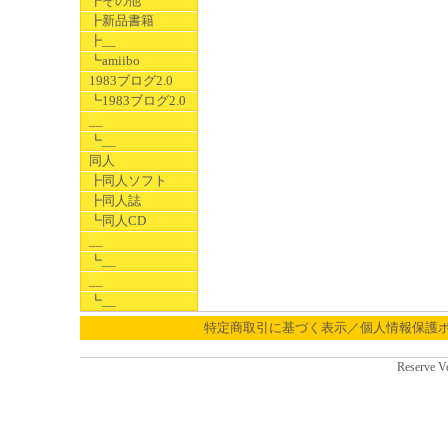
┣その他
┣新品書籍
┣__
┗amiibo
1983ブログ2.0
┗1983ブログ2.0
__
┗__
同人
┣同人ソフト
┣同人誌
┗同人CD
__
┗__
__
┗__
特定商取引に基づく表示／個人情報保護
Reserve V