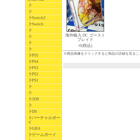
┣
┣
┣Switch2
┣Switch
┣
海外輸入 DC ゴースト
┣
ブレイド
┣
\0(税込)
┣
※商品画像をクリックすると商品の詳細を見るこ
┣PS5
┣PS4
┣PS3
┣PS2
┣PS1
┣
┣
┣3DS
┣
┣DS
┣バーチャルボー
イ
┣GBA
┣ゲームボーイ