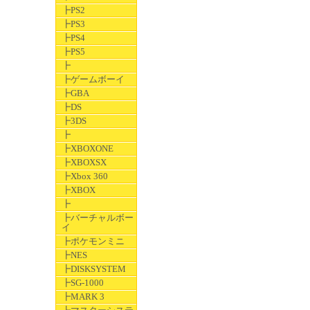
┣PS2
┣PS3
┣PS4
┣PS5
┣
┣ゲームボーイ
┣GBA
┣DS
┣3DS
┣
┣XBOXONE
┣XBOXSX
┣Xbox 360
┣XBOX
┣
┣バーチャルボー
イ
┣ポケモンミニ
┣NES
┣DISKSYSTEM
┣SG-1000
┣MARK 3