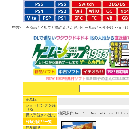
中古300円商品
/
メルマガ購読者さん専用セール品
/
今年登録・値下げ
NEW 1983特典付ソフト
SUPERやのまんCOLLECTI
HOME
ショッピングを続
ける
検索条件[JoshProd RushOnGames LDCEstudi
購入手続きへ進む
分類別商品一覧
新品商品