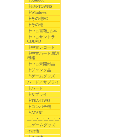
┣X68000
┣FM-TOWNS
┣Windows
┣その他PC
┣その他
┣中古書籍_古本
┣中古サントラ
CDDVD
┣中古レコード
┣中古ハード周辺
機器
┣中古未開封品
┣ジャンク品
┗ゲームグッズ
ハード／サプライ
┣ハード
┣サプライ
┣TEA4TWO
┣コンパチ機
┗ATARI
__:__:__:__:__:__:__
__ゲームグッズ
その他