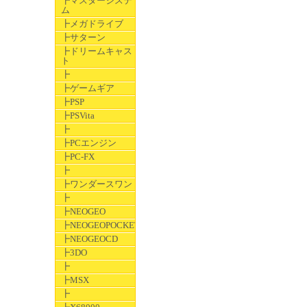
┣マスターシステ
ム
┣メガドライブ
┣サターン
┣ドリームキャス
ト
┣
┣ゲームギア
┣PSP
┣PSVita
┣
┣PCエンジン
┣PC-FX
┣
┣ワンダースワン
┣
┣NEOGEO
┣NEOGEOPOCKET
┣NEOGEOCD
┣3DO
┣
┣MSX
┣