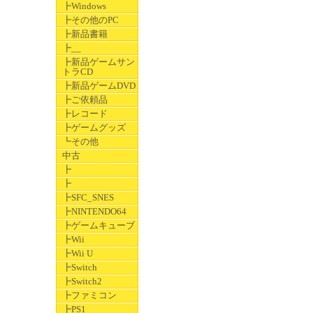
┣Windows
┣その他のPC
┣新品書籍
┣__
┣新品ゲームサン
トラCD
┣新品ゲームDVD
┣ご依頼品
┣レコード
┣ゲームグッズ
┗その他
中古
┣
┣
┣SFC_SNES
┣NINTENDO64
┣ゲームキューブ
┣Wii
┣Wii U
┣Switch
┣Switch2
┣ファミコン
┣PS1