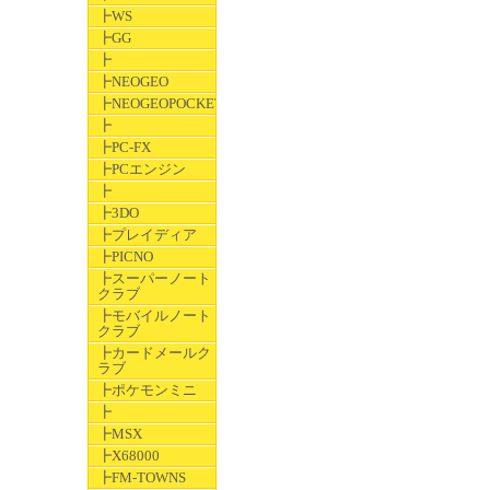
┣WS
┣GG
┣
┣NEOGEO
┣NEOGEOPOCKET
┣
┣PC-FX
┣PCエンジン
┣
┣3DO
┣プレイディア
┣PICNO
┣スーパーノート
クラブ
┣モバイルノート
クラブ
┣カードメールク
ラブ
┣ポケモンミニ
┣
┣MSX
┣X68000
┣FM-TOWNS