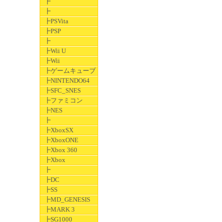
┣
┣
┣PSVita
┣PSP
┣
┣Wii U
┣Wii
┣ゲームキューブ
┣NINTENDO64
┣SFC_SNES
┣ファミコン
┣NES
┣
┣XboxSX
┣XboxONE
┣Xbox 360
┣Xbox
┣
┣DC
┣SS
┣MD_GENESIS
┣MARK 3
┣SG1000