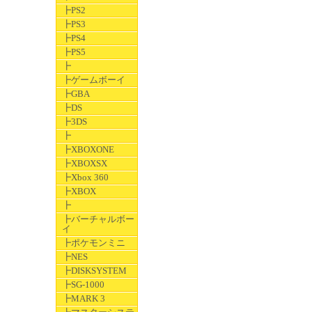
┣PS2
┣PS3
┣PS4
┣PS5
┣
┣ゲームボーイ
┣GBA
┣DS
┣3DS
┣
┣XBOXONE
┣XBOXSX
┣Xbox 360
┣XBOX
┣
┣バーチャルボー
イ
┣ポケモンミニ
┣NES
┣DISKSYSTEM
┣SG-1000
┣MARK 3