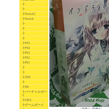
┣
┣
┣Switch2
┣Switch
┣
┣
┣
┣
┣PS5
┣PS4
┣PS3
┣PS2
┣PS1
┣
┣
┣3DS
┣
┣DS
┣バーチャルボー
イ
┣GBA
┣ゲームボーイ
| 画像A |
画像B
|