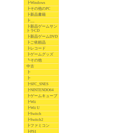
┣Windows
┣その他のPC
┣新品書籍
┣__
┣新品ゲームサン
トラCD
┣新品ゲームDVD
┣ご依頼品
┣レコード
┣ゲームグッズ
┗その他
中古
┣
┣
┣SFC_SNES
┣NINTENDO64
┣ゲームキューブ
┣Wii
┣Wii U
┣Switch
┣Switch2
┣ファミコン
┣PS1