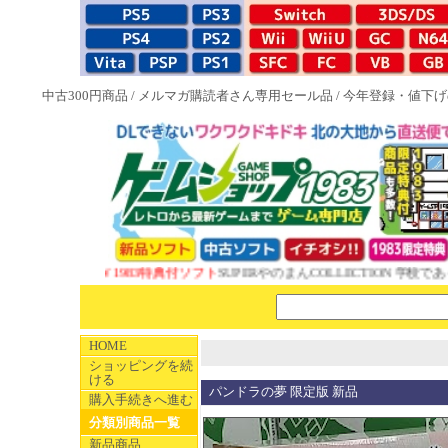
中古300円商品
/
メルマガ購読者さん専用セール品
/
今年登録・値下げ
NEW 1983特典付ソフト
SUPERやのまんCOLLECTION 学校であっ
HOME
ショッピングを続
ける
パンドラの夢 限定版 新品
購入手続きへ進む
分類別商品一覧
新品商品