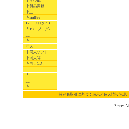
┣その他
┣新品書籍
┣__
┗amiibo
1983ブログ2.0
┗1983ブログ2.0
__
┗__
同人
┣同人ソフト
┣同人誌
┗同人CD
__
┗__
__
┗__
特定商取引に基づく表示／個人情報保護
Reserve V