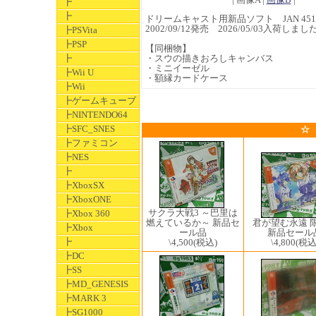
┣
┣
ドリームキャスト用新品ソフト JAN 45132
2002/09/12発売 2026/05/03入荷しまし
┣PSVita
┣PSP
【同梱物】
┣
・スウの描きおろしキャンバス
・ミニイーゼル
┣Wii U
・額縁カードケース
┣Wii
┣ゲームキューブ
┣NINTENDO64
┣SFC_SNES
☆
┣ファミコン
┣NES
┣
┣XboxSX
┣XboxONE
サクラ大戦3 ～巴里は
┣Xbox 360
君が望む永遠 
燃えているか～ 新品セ
┣Xbox
新品セール
ール品
┣
\4,800
(税込
\4,500
(税込)
┣DC
┣SS
┣MD_GENESIS
┣MARK 3
┣SG1000