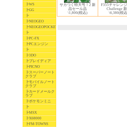
┣WS
F355チャレンジ 
サカつく特大号！2 新
Challenge 
品セール品
┣GG
\6,380
(税込
\1,800
(税込)
┣
┣NEOGEO
┣NEOGEOPOCKET
┣
┣PC-FX
┣PCエンジン
┣
┣3DO
┣プレイディア
┣PICNO
┣スーパーノート
クラブ
┣モバイルノート
クラブ
┣カードメールク
ラブ
┣ポケモンミニ
┣
┣MSX
┣X68000
┣FM-TOWNS