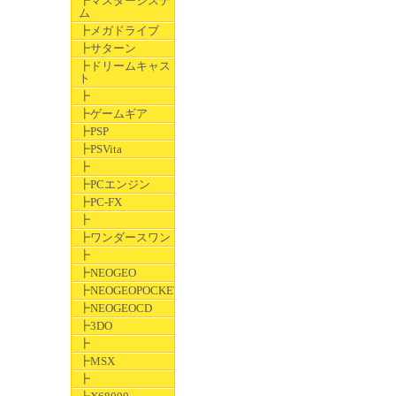
┣マスターシステ
ム
┣メガドライブ
┣サターン
┣ドリームキャス
ト
┣
┣ゲームギア
┣PSP
┣PSVita
┣
┣PCエンジン
┣PC-FX
┣
┣ワンダースワン
┣
┣NEOGEO
┣NEOGEOPOCKET
┣NEOGEOCD
┣3DO
┣
┣MSX
┣