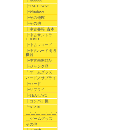
┣X68000
┣FM-TOWNS
┣Windows
┣その他PC
┣その他
┣中古書籍_古本
┣中古サントラ
CDDVD
┣中古レコード
┣中古ハード周辺
機器
┣中古未開封品
┣ジャンク品
┗ゲームグッズ
ハード／サプライ
┣ハード
┣サプライ
┣TEA4TWO
┣コンパチ機
┗ATARI
__:__:__:__:__:__:__
__ゲームグッズ
その他