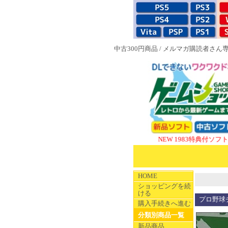
中古300円商品
/
メルマガ購読者さん
NEW 1983特典付ソフト
SUPER
HOME
ショッピングを続
ける
プロ野球
購入手続きへ進む
分類別商品一覧
新品商品