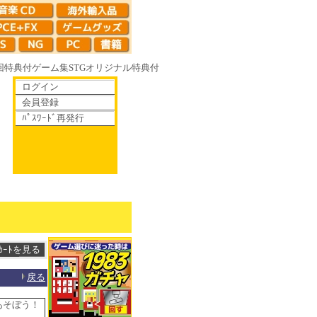
回特典付
ゲーム集
STG
オリジナル特典付
ログイン
会員登録
ﾊﾟｽﾜｰﾄﾞ再発行
やがて散りゆく鏡の花へ 70年代風ロボットアニメ ゲッP-X アレサCOLLEC
戻る
あそぼう！