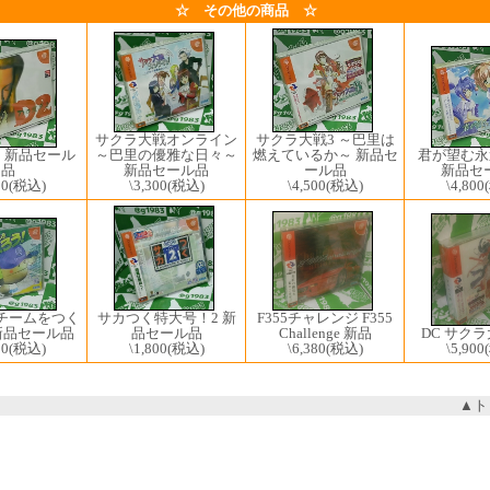
☆ その他の商品 ☆
サクラ大戦オンライン
サクラ大戦3 ～巴里は
～巴里の優雅な日々～
君が望む永
2 新品セール
燃えているか～ 新品セ
新品セール品
新品セ
品
ール品
\3,300
(税込)
\4,800
80
(税込)
\4,500
(税込)
F355チャレンジ F355
チームをつく
サカつく特大号！2 新
Challenge 新品
新品セール品
DC サクラ
品セール品
\6,380
(税込)
00
(税込)
\5,900
\1,800
(税込)
▲ト