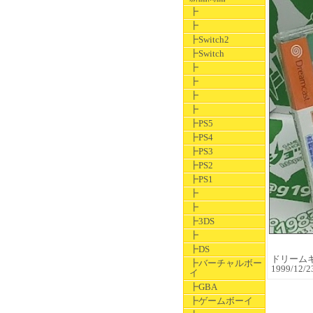
┣
┣
┣Switch2
┣Switch
┣
┣
┣
┣
┣PS5
┣PS4
┣PS3
┣PS2
┣PS1
┣
┣
┣3DS
┣
┣DS
ドリームキャ
┣バーチャルボー
1999/1
イ
┣GBA
┣ゲームボーイ