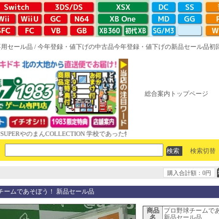
専用セール品
/
今年登録・値下げの中古品
今年登録・値下げの新品セール品
初
総合案内トップページ
やのまんCOLLECTION 学校であった怖い話と晦󠄀つきこもり ルート16R 
検索切替
購入合計額：0円
チームであそぼう！ 新品セール品
商品
プロ野球チームで
名
新品セール品