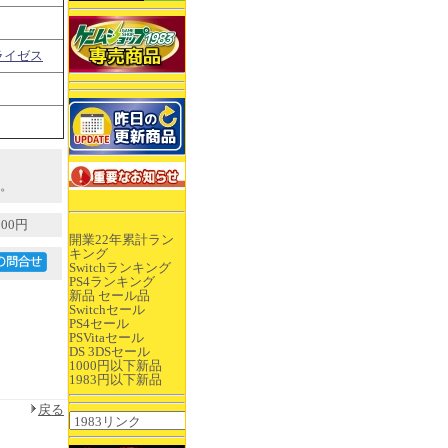
ライゼス
。
00円
開業22年累計ラン
キング
Switchランキング
PS4ランキング
新品 セール品
Switchセール
PS4セール
PSVitaセール
DS 3DSセール
1000円以下新品
1983円以下新品
戻る