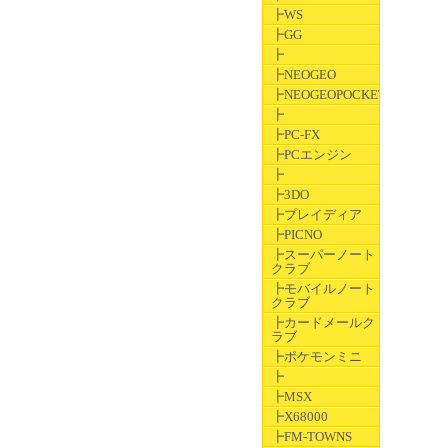
┣WS
┣GG
┣
┣NEOGEO
┣NEOGEOPOCKET
┣
┣PC-FX
┣PCエンジン
┣
┣3DO
┣プレイディア
┣PICNO
┣スーパーノート
クラブ
┣モバイルノート
クラブ
┣カードメールク
ラブ
┣ポケモンミニ
┣
┣MSX
┣X68000
┣FM-TOWNS