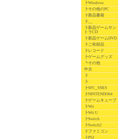
┣Windows
┣その他のPC
┣新品書籍
┣__
┣新品ゲームサン
トラCD
┣新品ゲームDVD
┣ご依頼品
┣レコード
┣ゲームグッズ
┗その他
中古
┣
┣
┣SFC_SNES
┣NINTENDO64
┣ゲームキューブ
┣Wii
┣Wii U
┣Switch
┣Switch2
┣ファミコン
┣PS1