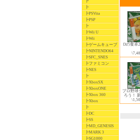
┣
┣
┣PSVita
┣PSP
┣
┣Wii U
┣Wii
Dの食卓
┣ゲームキューブ
┣NINTENDO64
\7,4
┣SFC_SNES
┣ファミコン
┣NES
┣
┣XboxSX
┣XboxONE
プロ野球
┣Xbox 360
ろう！ 
\1,5
┣Xbox
┣
┣DC
┣SS
┣MD_GENESIS
┣MARK 3
┣SG1000