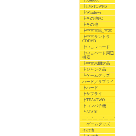
┣X68000
┣FM-TOWNS
┣Windows
┣その他PC
┣その他
┣中古書籍_古本
┣中古サントラ
CDDVD
┣中古レコード
┣中古ハード周辺
機器
┣中古未開封品
┣ジャンク品
┗ゲームグッズ
ハード／サプライ
┣ハード
┣サプライ
┣TEA4TWO
┣コンパチ機
┗ATARI
__:__:__:__:__:__:__
__ゲームグッズ
その他