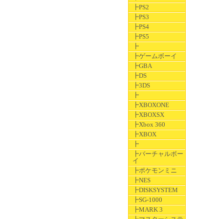
┣PS2
┣PS3
┣PS4
┣PS5
┣
┣ゲームボーイ
┣GBA
┣DS
┣3DS
┣
┣XBOXONE
┣XBOXSX
┣Xbox 360
┣XBOX
┣
┣バーチャルボー
イ
┣ポケモンミニ
┣NES
┣DISKSYSTEM
┣SG-1000
┣MARK 3