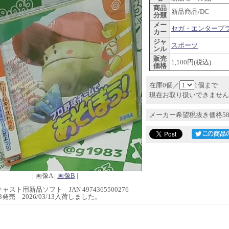
商品
新品商品/DC
分類
メー
セガ・エンタープ
カー
ジャ
スポーツ
ンル
販売
1,100円(税込)
価格
在庫0個／
1個まで
現在お取り扱いできません
メーカー希望税抜き価格58
| 画像A |
画像B
|
スト用新品ソフト JAN 4974365500276
2/23発売 2026/03/13入荷しました。