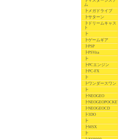
┣マスターシステ
ム
┣メガドライブ
┣サターン
┣ドリームキャス
ト
┣
┣ゲームギア
┣PSP
┣PSVita
┣
┣PCエンジン
┣PC-FX
┣
┣ワンダースワン
┣
┣NEOGEO
┣NEOGEOPOCKET
┣NEOGEOCD
┣3DO
┣
┣MSX
┣