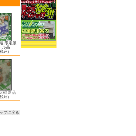
遠 限定版
ール品
(税込)
大戦 新品
(税込)
ップに戻る