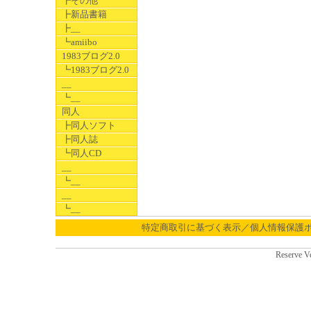
┣その他
┣新品書籍
┣__
┗amiibo
1983ブログ2.0
┗1983ブログ2.0
__
┗__
同人
┣同人ソフト
┣同人誌
┗同人CD
__
┗__
__
┗__
特定商取引に基づく表示／個人情報保護
Reserve V