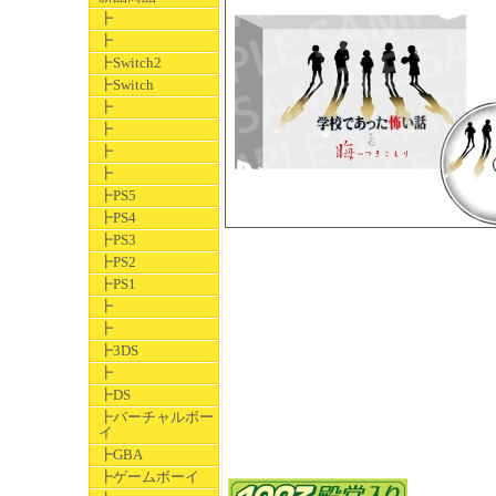
┣
┣
┣Switch2
┣Switch
┣
┣
┣
┣
┣PS5
┣PS4
┣PS3
┣PS2
┣PS1
┣
┣
┣3DS
┣
┣DS
┣バーチャルボー
イ
┣GBA
┣ゲームボーイ