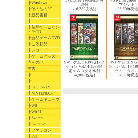
ンDLC付 1983限定特
VII Reimagin
┣Windows
典付
マジンド
\16,280
(税込)
\6,600
(税込
┣その他のPC
┣新品書籍
┣__
┣新品ゲームサン
トラCD
┣新品ゲームDVD
┣ご依頼品
┣レコード
┣ゲームグッズ
SW1 ケムコRPGセレク
SW1 ケムコRP
┗その他
ション Vol.14 1983限
ション Vol.13 1
中古
定ケムコタオル付
ケムコタオ
┣
\4,980
(税込)
\4,378
(税込
┣
┣SFC_SNES
┣NINTENDO64
┣ゲームキューブ
┣Wii
┣Wii U
┣Switch
┣Switch2
┣ファミコン
┣PS1