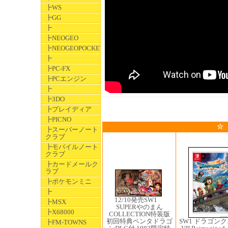
┣WS
┣GG
┣
┣NEOGEO
┣NEOGEOPOCKET
┣
┣PC-FX
┣PCエンジン
┣
┣3DO
┣プレイディア
┣PICNO
☆
┣スーパーノート
クラブ
┣モバイルノート
クラブ
┣カードメールク
ラブ
┣ポケモンミニ
┣
12/10発売SW1 ​
┣MSX
SUPERやのまん
┣X68000
COLLECTION特装版
初回特典ペンタドラゴ
SW1 ドラゴン
┣FM-TOWNS