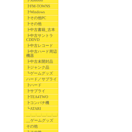
┣X68000
┣FM-TOWNS
┣Windows
┣その他PC
┣その他
┣中古書籍_古本
┣中古サントラ
CDDVD
┣中古レコード
┣中古ハード周辺
機器
┣中古未開封品
┣ジャンク品
┗ゲームグッズ
ハード／サプライ
┣ハード
┣サプライ
┣TEA4TWO
┣コンパチ機
┗ATARI
__:__:__:__:__:__:__
__ゲームグッズ
その他