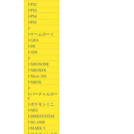
┣PS2
┣PS3
┣PS4
┣PS5
┣
┣ゲームボーイ
┣GBA
┣DS
┣3DS
┣
┣XBOXONE
┣XBOXSX
┣Xbox 360
┣XBOX
┣
┣バーチャルボー
イ
┣ポケモンミニ
┣NES
┣DISKSYSTEM
┣SG-1000
┣MARK 3