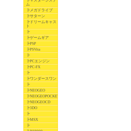
┣マスターシステ
ム
┣メガドライブ
┣サターン
┣ドリームキャス
ト
┣
┣ゲームギア
┣PSP
┣PSVita
┣
┣PCエンジン
┣PC-FX
┣
┣ワンダースワン
┣
┣NEOGEO
┣NEOGEOPOCKET
┣NEOGEOCD
┣3DO
┣
┣MSX
┣