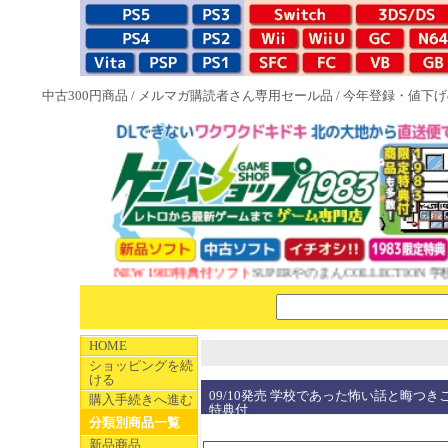
中古300円商品
/
メルマガ購読者さん専用セール品
/
今年登録・値下げ
NEW 1983特典付ソフト
SUPERやのまんCOLLECTION 学
HOME
ショッピングを続
ける
09/10発売 学校であった怖い話と晦󠄀つ
購入手続きへ進む
特典付
分類別商品一覧
新品商品