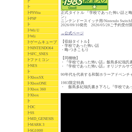
┣
┣
┣PSVita
正式タイトル 『学校であった怖い話と晦
ン』
┣PSP
ニンテンドースイッチ用/Nintendo Switch
┣
2026/09/10発売 2026/05/28ご予約
┣Wii U
→公式ページ
┣Wii
【収録タイトル】
┣ゲームキューブ
・学校であった怖い話
┣NINTENDO64
・晦-つきこもり
┣SFC_SNES
【同梱物】
┣ファミコン
・『学校であった怖い話』飯島多紀哉氏
┣NES
・『学校であった怖い話』オリジナルサウ
┣
90年代を代表する和製ホラーアドベンチ
┣XboxSX
1983限定特典
┣XboxONE
・ 飯島多紀哉氏書き下ろし『学校であ
┣Xbox 360
┣Xbox
┣
┣DC
┣SS
┣MD_GENESIS
┣MARK 3
┣SG1000