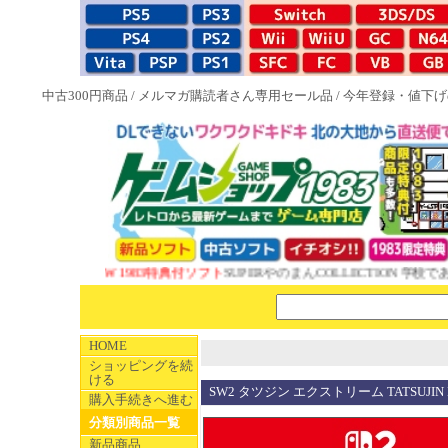
中古300円商品
/
メルマガ購読者さん専用セール品
/
今年登録・値下げ
NEW 1983特典付ソフト
SUPERやのまんCOLLECTION 学校であ
HOME
ショッピングを続
ける
SW2 タツジン エクストリーム TATSUJIN
購入手続きへ進む
分類別商品一覧
新品商品