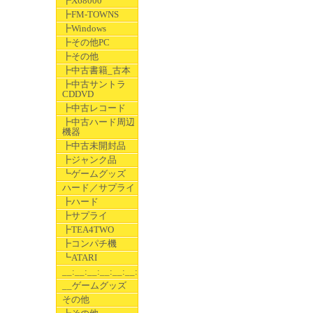
┣X68000
┣FM-TOWNS
┣Windows
┣その他PC
┣その他
┣中古書籍_古本
┣中古サントラ
CDDVD
┣中古レコード
┣中古ハード周辺
機器
┣中古未開封品
┣ジャンク品
┗ゲームグッズ
ハード／サプライ
┣ハード
┣サプライ
┣TEA4TWO
┣コンパチ機
┗ATARI
__:__:__:__:__:__:__
__ゲームグッズ
その他