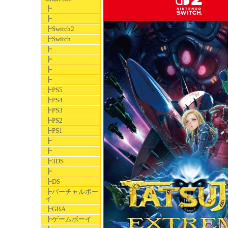
┣
┣
┣Switch2
┣Switch
┣
┣
┣
┣
┣PS5
┣PS4
┣PS3
┣PS2
┣PS1
┣
┣
┣3DS
┣
┣DS
┣バーチャルボー
イ
┣GBA
┣ゲームボーイ