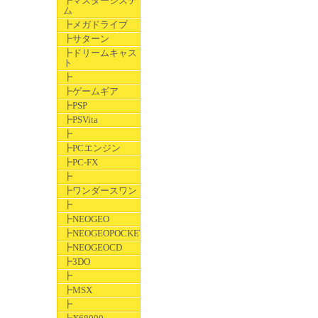
┣マスターシステ
ム
┣メガドライブ
┣サターン
┣ドリームキャス
ト
┣
┣ゲームギア
┣PSP
┣PSVita
┣
┣PCエンジン
┣PC-FX
┣
┣ワンダースワン
┣
┣NEOGEO
┣NEOGEOPOCKET
┣NEOGEOCD
┣3DO
┣
┣MSX
┣