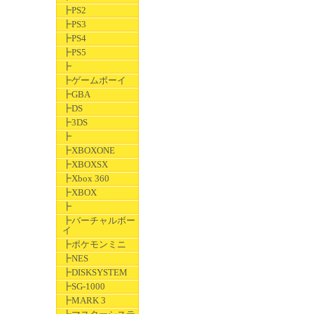
┣PS2
┣PS3
┣PS4
┣PS5
┣
┣ゲームボーイ
┣GBA
┣DS
┣3DS
┣
┣XBOXONE
┣XBOXSX
┣Xbox 360
┣XBOX
┣
┣バーチャルボー
イ
┣ポケモンミニ
┣NES
┣DISKSYSTEM
┣SG-1000
┣MARK 3