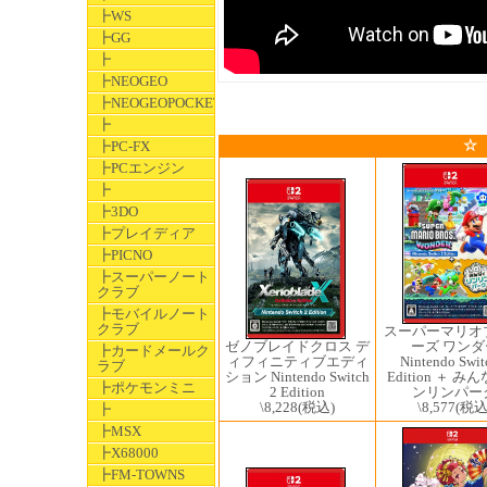
┣WS
┣GG
┣
┣NEOGEO
┣NEOGEOPOCKET
┣
☆
┣PC-FX
┣PCエンジン
┣
┣3DO
┣プレイディア
┣PICNO
┣スーパーノート
クラブ
┣モバイルノート
クラブ
スーパーマリオ
ゼノブレイドクロス デ
ーズ ワンダ
┣カードメールク
ィフィニティブエディ
Nintendo Swit
ラブ
ション Nintendo Switch
Edition ＋ み
┣ポケモンミニ
2 Edition
ンリンパー
\8,228
(税込)
\8,577
(税込
┣
┣MSX
┣X68000
┣FM-TOWNS