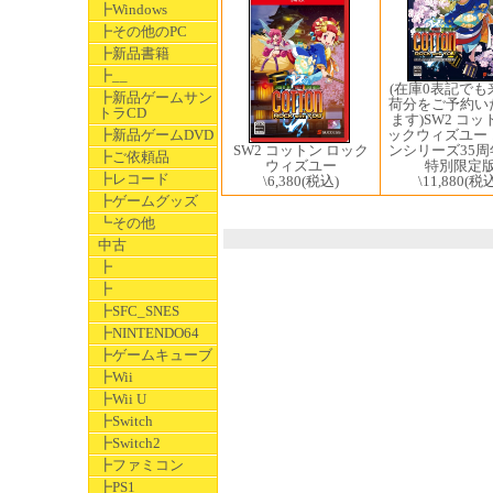
┣Windows
┣その他のPC
┣新品書籍
┣__
(在庫0表記でも
┣新品ゲームサン
荷分をご予約い
トラCD
ます)SW2 コッ
┣新品ゲームDVD
ックウィズユー
SW2 コットン ロック
ンシリーズ35周
┣ご依頼品
ウィズユー
特別限定
┣レコード
\6,380
(税込)
\11,880
(税込
┣ゲームグッズ
┗その他
中古
┣
┣
┣SFC_SNES
┣NINTENDO64
┣ゲームキューブ
┣Wii
┣Wii U
┣Switch
┣Switch2
┣ファミコン
┣PS1