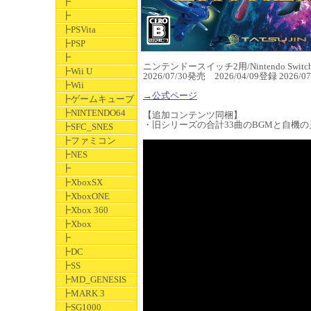
┣
┣
┣PSVita
┣PSP
┣
ニンテンドースイッチ2用/Nintendo Swit
┣Wii U
2026/07/30発売 2026/04/09登録 2026
┣Wii
→公式ページ
┣ゲームキューブ
┣NINTENDO64
【追加コンテンツ同梱】
・旧シリーズの合計33曲のBGMと自機
┣SFC_SNES
┣ファミコン
┣NES
┣
┣XboxSX
┣XboxONE
┣Xbox 360
┣Xbox
┣
┣DC
┣SS
┣MD_GENESIS
┣MARK 3
┣SG1000