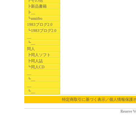
┣その他
┣新品書籍
┣__
┗amiibo
1983ブログ2.0
┗1983ブログ2.0
__
┗__
同人
┣同人ソフト
┣同人誌
┗同人CD
__
┗__
__
┗__
特定商取引に基づく表示／個人情報保護
Reserve V