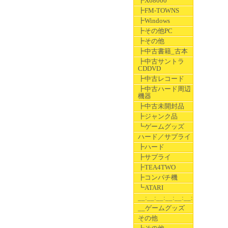
┣X68000
┣FM-TOWNS
┣Windows
┣その他PC
┣その他
┣中古書籍_古本
┣中古サントラ
CDDVD
┣中古レコード
┣中古ハード周辺
機器
┣中古未開封品
┣ジャンク品
┗ゲームグッズ
ハード／サプライ
┣ハード
┣サプライ
┣TEA4TWO
┣コンパチ機
┗ATARI
__:__:__:__:__:__:__
__ゲームグッズ
その他