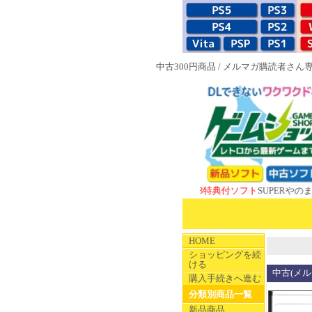
中古300円商品
/
メルマガ購読者さん
NEW 1983特典付ソフト
SUPERやのまんCOL
HOME
ショッピングを続
ける
中古(メルマ
購入手続きへ進む
分類別商品一覧
新品商品