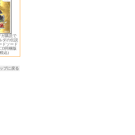
マガ購読で
ゼルダの伝説
ードソード
CD同梱版
(税込)
ップに戻る