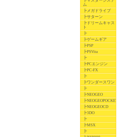
┣マスターシステ
ム
┣メガドライブ
┣サターン
┣ドリームキャス
ト
┣
┣ゲームギア
┣PSP
┣PSVita
┣
┣PCエンジン
┣PC-FX
┣
┣ワンダースワン
┣
┣NEOGEO
┣NEOGEOPOCKET
┣NEOGEOCD
┣3DO
┣
┣MSX
┣