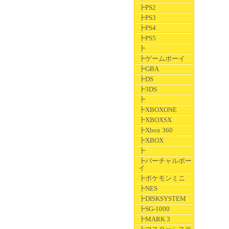
┣PS2
┣PS3
┣PS4
┣PS5
┣
┣ゲームボーイ
┣GBA
┣DS
┣3DS
┣
┣XBOXONE
┣XBOXSX
┣Xbox 360
┣XBOX
┣
┣バーチャルボー
イ
┣ポケモンミニ
┣NES
┣DISKSYSTEM
┣SG-1000
┣MARK 3