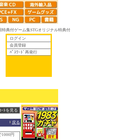
回特典付
ゲーム集
STG
オリジナル特典付
ログイン
会員登録
ﾊﾟｽﾜｰﾄﾞ再発行
鏡の花へ 70年代風ロボットアニメ ゲッP-X アレサCOLLECTION 199
戻る
1000円