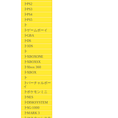
┣PS2
┣PS3
┣PS4
┣PS5
┣
┣ゲームボーイ
┣GBA
┣DS
┣3DS
┣
┣XBOXONE
┣XBOXSX
┣Xbox 360
┣XBOX
┣
┣バーチャルボー
イ
┣ポケモンミニ
┣NES
┣DISKSYSTEM
┣SG-1000
┣MARK 3