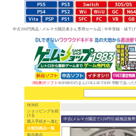
中古300円商品
/
メルマガ購読者さん専用セール品
/
今年登録・値下げ
NEW 1983特典付ソフト
SUPERやのまんCOLLECTION 学校であった怖
HOME
ショッピングを続
ける
中古(メルマガ購読で120円引)箱無説無帯無 
購入手続きへ進む
分類別商品一覧
新品商品