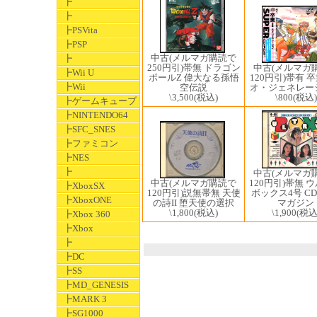
┣
┣
┣PSVita
┣PSP
中古(メルマガ購読で
┣
中古(メルマガ
250円引)帯無 ドラゴン
┣Wii U
120円引)帯有 卒
ボールZ 偉大なる孫悟
┣Wii
オ・ジェネレー
空伝説
\800
(税込)
\3,500
(税込)
┣ゲームキューブ
┣NINTENDO64
┣SFC_SNES
┣ファミコン
┣NES
┣
中古(メルマガ
中古(メルマガ購読で
120円引)帯無 
┣XboxSX
120円引)説無帯無 天使
ボックス4号 CD
┣XboxONE
の詩II 堕天使の選択
マガジン
\1,800
(税込)
\1,900
(税込
┣Xbox 360
┣Xbox
┣
┣DC
┣SS
┣MD_GENESIS
┣MARK 3
┣SG1000