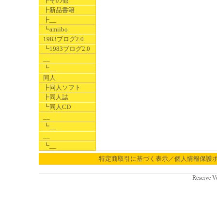
┣その他
┣新品書籍
┣__
┗amiibo
1983ブログ2.0
┗1983ブログ2.0
__
┗__
同人
┣同人ソフト
┣同人誌
┗同人CD
__
┗__
__
┗__
特定商取引に基づく表示／個人情報保護
Reserve V