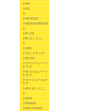
┣WS
┣GG
┣
┣NEOGEO
┣NEOGEOPOCKET
┣
┣PC-FX
┣PCエンジン
┣
┣3DO
┣プレイディア
┣PICNO
┣スーパーノート
クラブ
┣モバイルノート
クラブ
┣カードメールク
ラブ
┣ポケモンミニ
┣
┣MSX
┣X68000
┣FM-TOWNS