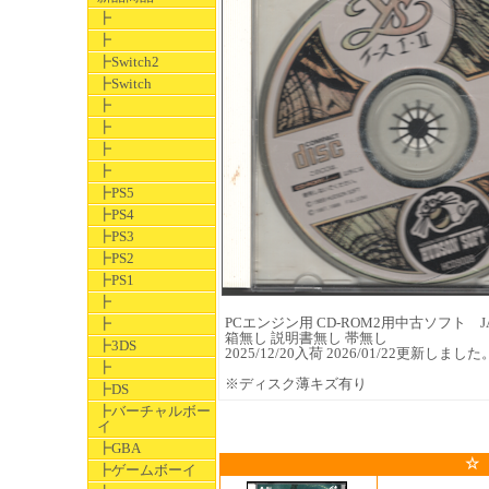
┣
┣
┣Switch2
┣Switch
┣
┣
┣
┣
┣PS5
┣PS4
┣PS3
┣PS2
┣PS1
┣
PCエンジン用 CD-ROM2用中古ソフト JAN 
┣
箱無し 説明書無し 帯無し
┣3DS
2025/12/20入荷 2026/01/22更新しました
┣
※ディスク薄キズ有り
┣DS
┣バーチャルボー
イ
┣GBA
☆
┣ゲームボーイ