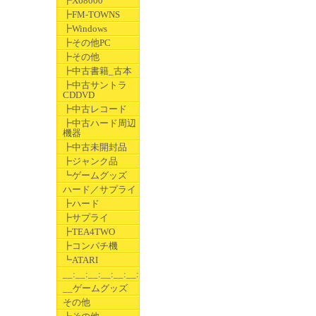
┣X68000
┣FM-TOWNS
┣Windows
┣その他PC
┣その他
┣中古書籍_古本
┣中古サントラ
CDDVD
┣中古レコード
┣中古ハード周辺
機器
┣中古未開封品
┣ジャンク品
┗ゲームグッズ
ハード／サプライ
┣ハード
┣サプライ
┣TEA4TWO
┣コンパチ機
┗ATARI
__:__:__:__:__:__:__
__ゲームグッズ
その他