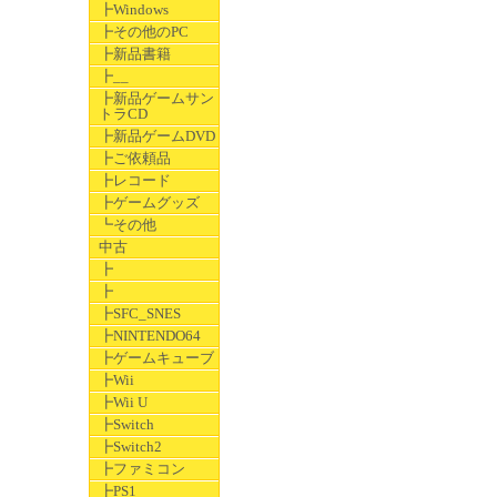
┣Windows
┣その他のPC
┣新品書籍
┣__
┣新品ゲームサン
トラCD
┣新品ゲームDVD
┣ご依頼品
┣レコード
┣ゲームグッズ
┗その他
中古
┣
┣
┣SFC_SNES
┣NINTENDO64
┣ゲームキューブ
┣Wii
┣Wii U
┣Switch
┣Switch2
┣ファミコン
┣PS1