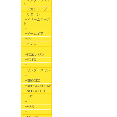
┣マスターシステ
ム
┣メガドライブ
┣サターン
┣ドリームキャス
ト
┣
┣ゲームギア
┣PSP
┣PSVita
┣
┣PCエンジン
┣PC-FX
┣
┣ワンダースワン
┣
┣NEOGEO
┣NEOGEOPOCKET
┣NEOGEOCD
┣3DO
┣
┣MSX
┣