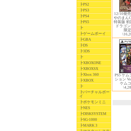
┣PS2
┣PS3
12/10発売
┣PS4
やのまんCO
特装版 
┣PS5
ドラゴンD
┣
限
┣ゲームボーイ
\16,2
┣GBA
┣DS
┣3DS
┣
┣XBOXONE
┣XBOXSX
┣Xbox 360
PS5 ケ
ション Vol
┣XBOX
ケム
┣
\4,2
┣バーチャルボー
イ
┣ポケモンミニ
┣NES
┣DISKSYSTEM
┣SG-1000
┣MARK 3