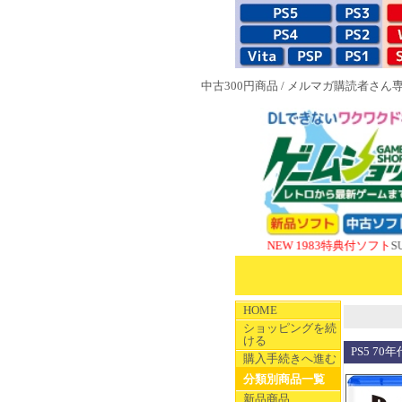
中古300円商品
/
メルマガ購読者さん
NEW 1983特典付ソフト
SUPERやのま
HOME
ショッピングを続
ける
PS5 7
購入手続きへ進む
分類別商品一覧
新品商品