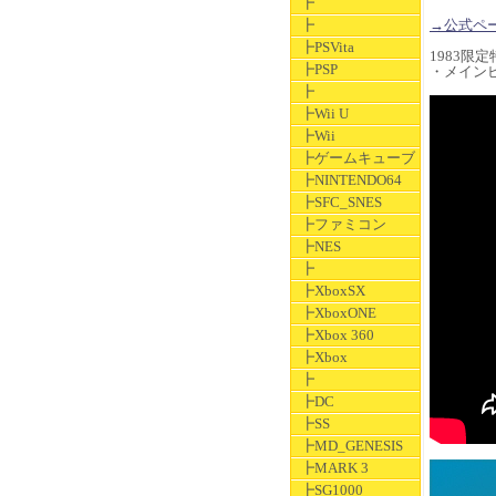
┣
┣
→公式ペ
┣PSVita
1983限定
┣PSP
・メインビ
┣
┣Wii U
┣Wii
┣ゲームキューブ
┣NINTENDO64
┣SFC_SNES
┣ファミコン
┣NES
┣
┣XboxSX
┣XboxONE
┣Xbox 360
┣Xbox
┣
┣DC
┣SS
┣MD_GENESIS
┣MARK 3
┣SG1000