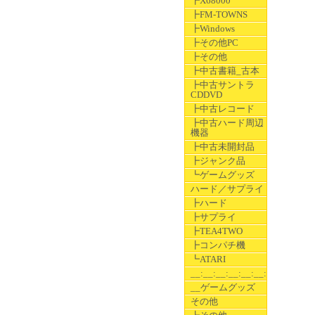
┣X68000
┣FM-TOWNS
┣Windows
┣その他PC
┣その他
┣中古書籍_古本
┣中古サントラ
CDDVD
┣中古レコード
┣中古ハード周辺
機器
┣中古未開封品
┣ジャンク品
┗ゲームグッズ
ハード／サプライ
┣ハード
┣サプライ
┣TEA4TWO
┣コンパチ機
┗ATARI
__:__:__:__:__:__:__
__ゲームグッズ
その他