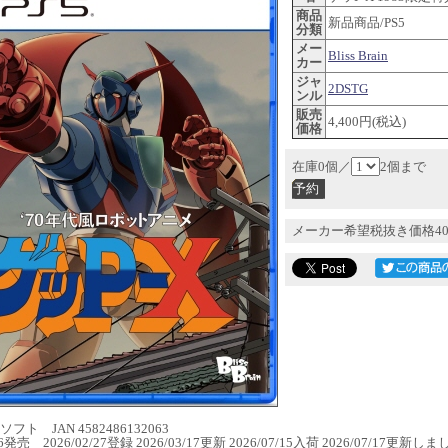
商品
新品商品/PS5
分類
メー
Bliss Brain
カー
ジャ
2DSTG
ンル
販売
4,400円(税込)
価格
在庫0個／
2個まで
メーカー希望税抜き価格40
フト JAN 4582486132063
/16発売 2026/02/27登録 2026/03/17更新 2026/07/15入荷 2026/07/17更新し