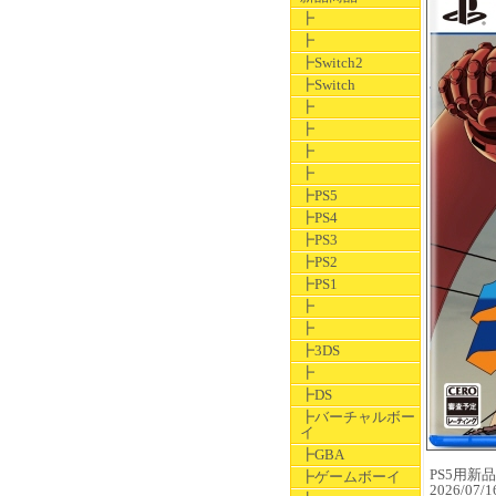
┣
┣
┣Switch2
┣Switch
┣
┣
┣
┣
┣PS5
┣PS4
┣PS3
┣PS2
┣PS1
┣
┣
┣3DS
┣
┣DS
┣バーチャルボー
イ
┣GBA
PS5用新品ソ
┣ゲームボーイ
2026/07