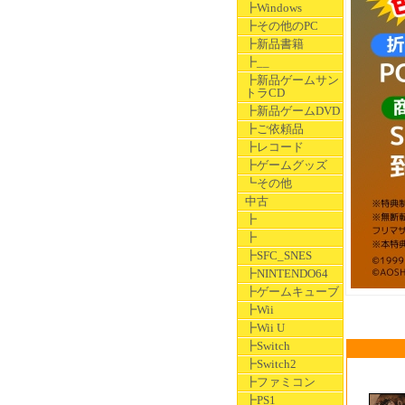
┣Windows
┣その他のPC
┣新品書籍
┣__
┣新品ゲームサン
トラCD
┣新品ゲームDVD
┣ご依頼品
┣レコード
┣ゲームグッズ
┗その他
中古
┣
┣
┣SFC_SNES
┣NINTENDO64
┣ゲームキューブ
┣Wii
┣Wii U
┣Switch
┣Switch2
┣ファミコン
┣PS1