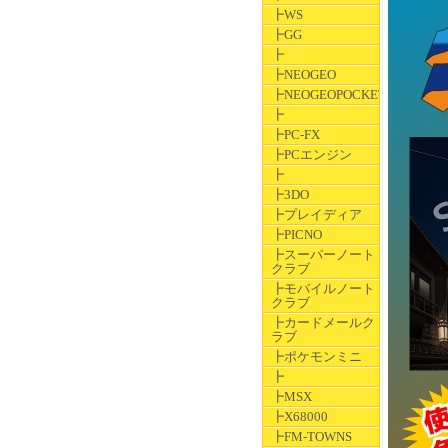
┣WS
┣GG
┣
┣NEOGEO
┣NEOGEOPOCKET
┣
┣PC-FX
┣PCエンジン
┣
┣3DO
┣プレイディア
┣PICNO
┣スーパーノート
クラブ
┣モバイルノート
クラブ
┣カードメールク
ラブ
┣ポケモンミニ
┣
┣MSX
┣X68000
┣FM-TOWNS