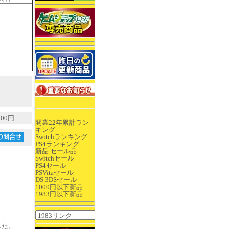
00円
開業22年累計ラン
キング
Switchランキング
PS4ランキング
新品 セール品
Switchセール
PS4セール
PSVitaセール
DS 3DSセール
1000円以下新品
1983円以下新品
ました。