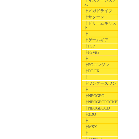
┣マスターシステ
ム
┣メガドライブ
┣サターン
┣ドリームキャス
ト
┣
┣ゲームギア
┣PSP
┣PSVita
┣
┣PCエンジン
┣PC-FX
┣
┣ワンダースワン
┣
┣NEOGEO
┣NEOGEOPOCKET
┣NEOGEOCD
┣3DO
┣
┣MSX
┣