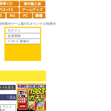
回特典付
ゲーム集
STG
オリジナル特典付
ログイン
会員登録
ﾊﾟｽﾜｰﾄﾞ再発行
て散りゆく鏡の花へ 70年代風ロボットアニメ ゲッP-X アレサCOLLECTIO
戻る
ットアニメ
特典付