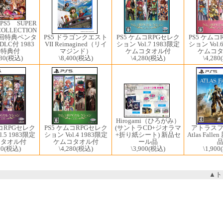
PS5 ​SUPER
LLECTION
PS5 ドラゴンクエスト
初回特典ペンタ
PS5 ケムコRPGセレク
PS5 ケムコ
VII Reimagined（リイ
LC付 1983
ション Vol.7 1983限定
ション Vol.
マジンド）
定特典付
ケムコタオル付
ケムコ
\8,400
(税込)
80
(税込)
\4,280
(税込)
\4,280
Hirogami（ひろがみ）
(サントラCD+ジオラマ
ムコRPGセレク
PS5 ケムコRPGセレク
アトラス
+折り紙シート) 新品セ
.5 1983限定
ション Vol.4 1983限定
Atlas Fal
ール品
コタオル付
ケムコタオル付
\3,900
(税込)
80
(税込)
\4,280
(税込)
\1,900
▲ト