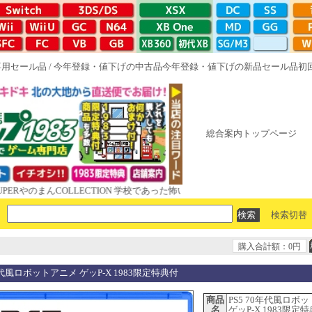
専用セール品
/
今年登録・値下げの中古品
今年登録・値下げの新品セール品
初
総合案内トップページ
んCOLLECTION 学校であった怖い話と晦󠄀つきこもり ルート16R やが
検索切替
購入合計額：0円
0年代風ロボットアニメ ゲッP-X 1983限定特典付
商品
PS5 70年代風ロボ
名
ゲッP-X 1983限定