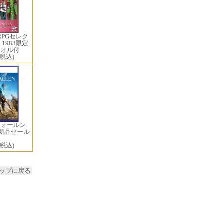
RPGセレク
6 1983限定
タオル付
(税込)
フォールン
len 新品セール
品
(税込)
ップに戻る