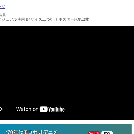
ージ
特典
ジュアル使用 B4サイズ二つ折り ポスターPOPx2枚