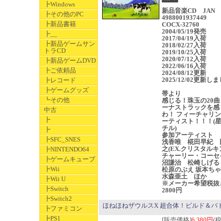
┣Windows
新品音楽CD JAN
┣その他のPC
4988001937449
┣新品書籍
COCX-32760
2004/05/19発売
┣__
2017/04/19入荷
┣新品ゲームサン
2018/02/27入荷
トラCD
2019/10/25入荷
2020/07/12入荷
┣新品ゲームDVD
2022/06/16入荷
┣ご依頼品
2024/08/12更新
2025/12/02更新し
┣レコード
┣ゲームグッズ
帯より
┗その他
感じる！珠玉の20曲
ーナストラックを感
中古
わ！ フィーチャリ
┣
ーティスト！！！(
チル)
┣
参加アーティスト
┣SFC_SNES
浅香唯 椛田早紀 
之(EX.クリスタルキ
┣NINTENDO64
チャーリー・コーセ
┣ゲームキューブ
沼謙治 松崎しげる
┣Wii
松原のぶえ 坂本ち
水森亜土 ほか
┣Wii U
※メーカー希望税抜
┣Switch
2800円
┣Switch2
ほねほねザウルスX 超合体！ビルド＆バ
┣ファミコン
┣PS1
[販売価格]
6,380円
(