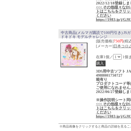
2022/12/18登録し
<<< その他様々なD
トはこちらをクリッ
ください
https://1983.jp/j/GJ0
中古商品(メルマガ購読で100円引き) JS
ドキドキ モデルチャレンジ
[販売価格]
750円
(税込
[メーカー]
日本コロ
在庫1個／
1個
3DS用中古ソフト JA
4988001750727
箱有り
プロダクトコード等
ご使用になれません
2022/06/27登録し
※操作説明シート同
<<< その他様々なD
トはこちらをクリッ
ください
https://1983.jp/j/GJ0
※商品画像をクリックすると商品の詳細を見るこ