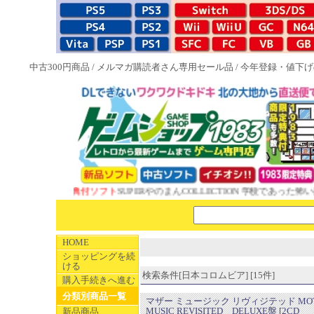
中古300円商品
/
メルマガ購読者さん専用セール品
/
今年登録・値下げ
W 1983特典付ソフト
SUPERやのまんCOLLECTION 学校であった怖い話と
HOME
ショッピングを続
ける
検索条件[日本コロムビア] [15件]
購入手続きへ進む
分類別商品一覧
マザー ミュージック リヴィジテッド MOT
MUSIC REVISITED DELUXE盤 [2CD
新品商品