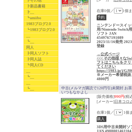
┣その他
┣新品書籍
在庫0個／
1個
┣__
┗amiibo
1983ブログ2.0
ニンテンドースイッ
用/Nintendo Switc
┗1983ブログ2.0
ソフト JAN
__
4549767191089
┗__
2023/11/16発売 2023
登録
同人
┣同人ソフト
→公式ページ
<<< その他様々なSwi
┣同人誌
フトはこちらをクリ
┗同人CD
てください
https://1983.jp/j/GJ0
__
※メーカー希望税抜
┗__
4800円
__
中古(メルマガ購読で120円引)未開封 お
┗__
いつもなかよし
[販売価格]
990円
(税込
[メーカー]
日本コロ
在庫1個／
1個
3DS用中古未開封ソ
JAN 4988001461104