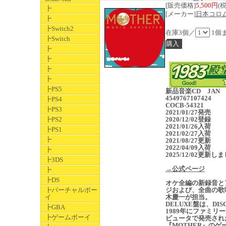
[販売価格]
5,500円
(
┣
[メーカー]
日本コロ
┣
┣Switch2
在庫3個／
1個
┣Switch
┣
┣
┣
┣
┣PS5
新品音楽CD JAN
4549767107424
┣PS4
COCB-54321
┣PS3
2021/01/27発売
┣PS2
2020/12/02登録
2021/01/26入荷
┣PS1
2021/02/27入荷
┣
2021/08/27更新
2022/04/09入荷
┣
2025/12/02更新し
┣3DS
→公式ページ
┣
┣DS
オケ全編の新録音と
┣バーチャルボー
ジおよび、全曲の歌
イ
木慶一が担当。
DELUXE盤は、DIS
┣GBA
1989年にファミリ
┣ゲームボーイ
ピュータで発売され
『MOTHER』のゲ