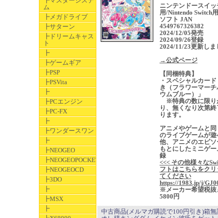
┣マスターシステ
ニンテンドースイッ
ム
用/Nintendo Switc
┣メガドライブ
ソフト JAN
4549767326382
┣サターン
2024/12/05発売
┣ドリームキャス
2024/09/26登録
ト
2024/11/23更新し
┣
→公式ページ
┣ゲームギア
┣PSP
【同梱特典】
・スペシャルカード
┣PSVita
き（フラワーマーチ
┣
ウムブルー）」
※特典の数に限り
┣PCエンジン
り、無くなり次第終
┣PC-FX
ります。
┣
アニメやゲームと同
┣ワンダースワン
のライブゲームが遊
┣
他、アニメのエピソ
もとにしたミニゲー
┣NEOGEO
録
┣NEOGEOPOCKET
<<< その他様々なSwi
フトはこちらをクリ
┣NEOGEOCD
てください
┣3DO
https://1983.jp/j/GJ0
┣
※メーカー希望税抜
5800円
┣MSX
┣
中古商品(メルマガ購読で100円引き)箱