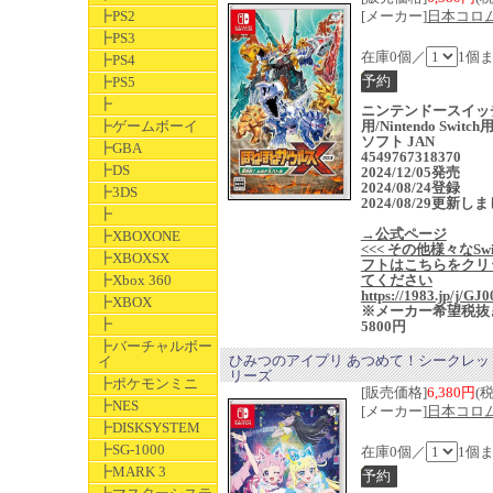
┣PS2
[メーカー]
日本コロ
┣PS3
在庫0個／
1個
┣PS4
┣PS5
┣
ニンテンドースイッ
┣ゲームボーイ
用/Nintendo Switc
ソフト JAN
┣GBA
4549767318370
┣DS
2024/12/05発売
2024/08/24登録
┣3DS
2024/08/29更新し
┣
→公式ページ
┣XBOXONE
<<< その他様々なSwi
┣XBOXSX
フトはこちらをクリ
┣Xbox 360
てください
https://1983.jp/j/GJ0
┣XBOX
※メーカー希望税抜
┣
5800円
┣バーチャルボー
ひみつのアイプリ あつめて！シークレッ
イ
リーズ
┣ポケモンミニ
[販売価格]
6,380円
(
┣NES
[メーカー]
日本コロ
┣DISKSYSTEM
┣SG-1000
在庫0個／
1個
┣MARK 3