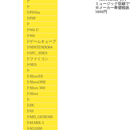
┣
ミュージック収録で
┣
※メーカー希望税抜
5000円
┣PSVita
┣PSP
┣
┣Wii U
┣Wii
┣ゲームキューブ
┣NINTENDO64
┣SFC_SNES
┣ファミコン
┣NES
┣
┣XboxSX
┣XboxONE
┣Xbox 360
┣Xbox
┣
┣DC
┣SS
┣MD_GENESIS
┣MARK 3
┣SG1000