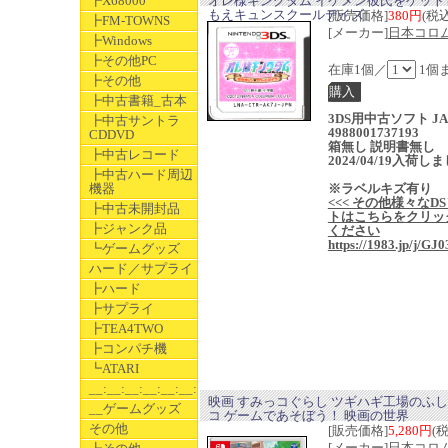
┣X68000
オレ様キングダム イケメン彼氏をゲット
もえキュンスクールデイズ
[販売価格]
380円
(税込
┣FM-TOWNS
[メーカー]
日本コロ
┣Windows
┣その他PC
在庫1個／
1個
┣その他
┣中古書籍_古本
3DS用中古ソフト JA
┣中古サントラ
4988001737193
CDDVD
箱無し 説明書無し
┣中古レコード
2024/04/19入荷し
┣中古ハード周辺
機器
※ラベルキズ有り
<<< その他様々なD
┣中古未開封品
トはこちらをクリッ
┣ジャンク品
ください
https://1983.jp/j/GJ0
┗ゲームグッズ
ハード／サプライ
┣ハード
┣サプライ
┣TEA4TWO
┣コンパチ機
┗ATARI
__:__:__:__:__:__:__
映画 すみっコぐらし ツギハギ工場のふ
__ゲームグッズ
コ ゲームであそぼう！ 映画の世界
その他
[販売価格]
5,280円
(
[メーカー]
日本コロ