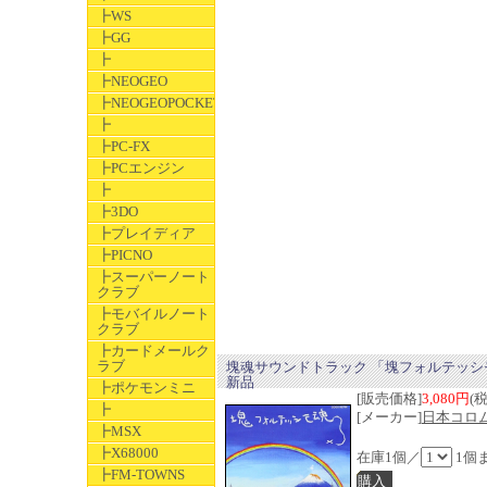
┣WS
┣GG
┣
┣NEOGEO
┣NEOGEOPOCKET
┣
┣PC-FX
┣PCエンジン
┣
┣3DO
┣プレイディア
┣PICNO
┣スーパーノート
クラブ
┣モバイルノート
クラブ
┣カードメールク
ラブ
塊魂サウンドトラック 「塊フォルテッシ
新品
┣ポケモンミニ
[販売価格]
3,080円
(
┣
[メーカー]
日本コロ
┣MSX
┣X68000
在庫1個／
1個
┣FM-TOWNS