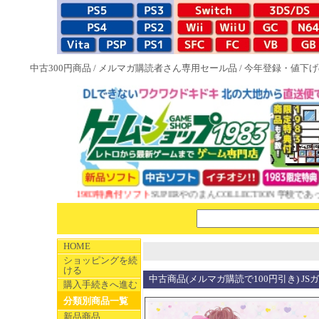
中古300円商品
/
メルマガ購読者さん専用セール品
/
今年登録・値下げ
NEW 1983特典付ソフト
SUPERやのまんCOLLECTION 学校であっ
HOME
ショッピングを続
ける
中古商品(メルマガ購読で100円引き) J
購入手続きへ進む
分類別商品一覧
新品商品