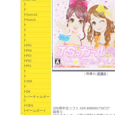
┣
┣
┣Switch2
┣Switch
┣
┣
┣
┣
┣PS5
┣PS4
┣PS3
┣PS2
┣PS1
┣
| 画像A |
画像B
|
┣
┣3DS
┣
┣DS
┣バーチャルボー
イ
┣GBA
3DS用中古ソフト JAN 4988001750727
┣ゲームボーイ
箱有り