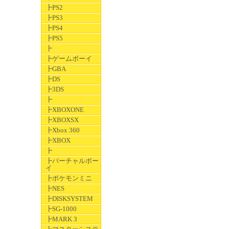
┣PS2
┣PS3
┣PS4
┣PS5
┣
┣ゲームボーイ
┣GBA
┣DS
┣3DS
┣
┣XBOXONE
┣XBOXSX
┣Xbox 360
┣XBOX
┣
┣バーチャルボー
イ
┣ポケモンミニ
┣NES
┣DISKSYSTEM
┣SG-1000
┣MARK 3