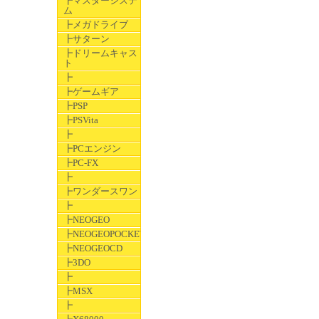
┣マスターシステ
ム
┣メガドライブ
┣サターン
┣ドリームキャス
ト
┣
┣ゲームギア
┣PSP
┣PSVita
┣
┣PCエンジン
┣PC-FX
┣
┣ワンダースワン
┣
┣NEOGEO
┣NEOGEOPOCKET
┣NEOGEOCD
┣3DO
┣
┣MSX
┣