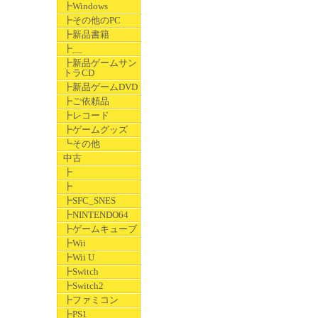
┣Windows
┣その他のPC
┣新品書籍
┣__
┣新品ゲームサン
トラCD
┣新品ゲームDVD
┣ご依頼品
┣レコード
┣ゲームグッズ
┗その他
中古
┣
┣
┣SFC_SNES
┣NINTENDO64
┣ゲームキューブ
┣Wii
┣Wii U
┣Switch
┣Switch2
┣ファミコン
┣PS1