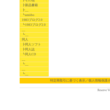
┣その他
┣新品書籍
┣__
┗amiibo
1983ブログ2.0
┗1983ブログ2.0
__
┗__
同人
┣同人ソフト
┣同人誌
┗同人CD
__
┗__
__
┗__
特定商取引に基づく表示／個人情報保護
Reserve V