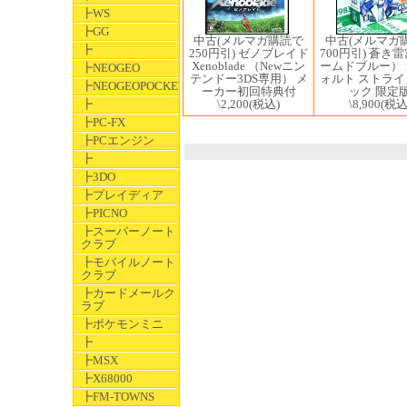
┣WS
┣GG
中古(メルマガ
中古(メルマガ購読で
┣
700円引) 蒼き
250円引) ゼノブレイド
ームドブルー）
Xenoblade （Newニン
┣NEOGEO
ォルト ストラ
テンドー3DS専用） メ
┣NEOGEOPOCKET
ック 限定
ーカー初回特典付
┣
\8,900
(税込
\2,200
(税込)
┣PC-FX
┣PCエンジン
┣
┣3DO
┣プレイディア
┣PICNO
┣スーパーノート
クラブ
┣モバイルノート
クラブ
┣カードメールク
ラブ
┣ポケモンミニ
┣
┣MSX
┣X68000
┣FM-TOWNS