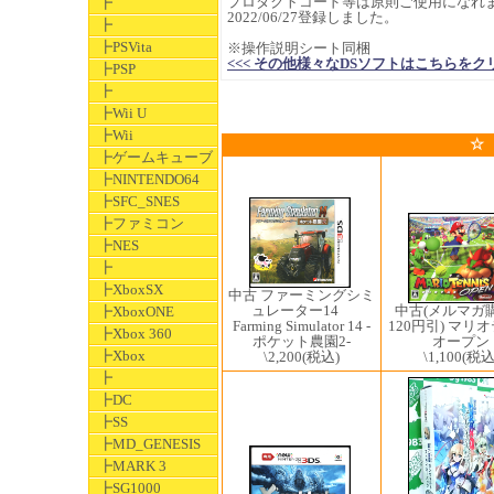
プロダクトコード等は原則ご使用になれ
┣
2022/06/27登録しました。
┣
┣PSVita
※操作説明シート同梱
<<< その他様々なDSソフトはこちらをクリックしてく
┣PSP
┣
┣Wii U
┣Wii
☆
┣ゲームキューブ
┣NINTENDO64
┣SFC_SNES
┣ファミコン
┣NES
┣
┣XboxSX
中古 ファーミングシミ
ュレーター14
中古(メルマガ
┣XboxONE
Farming Simulator 14 -
120円引) マリ
┣Xbox 360
ポケット農園2-
オープン
┣Xbox
\2,200
(税込)
\1,100
(税込
┣
┣DC
┣SS
┣MD_GENESIS
┣MARK 3
┣SG1000