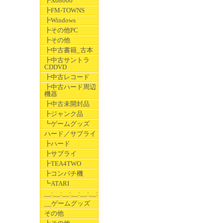
┣X68000
┣FM-TOWNS
┣Windows
┣その他PC
┣その他
┣中古書籍_古本
┣中古サントラ
CDDVD
┣中古レコード
┣中古ハード周辺
機器
┣中古未開封品
┣ジャンク品
┗ゲームグッズ
ハード／サプライ
┣ハード
┣サプライ
┣TEA4TWO
┣コンパチ機
┗ATARI
__:__:__:__:__:__:__
__ゲームグッズ
その他