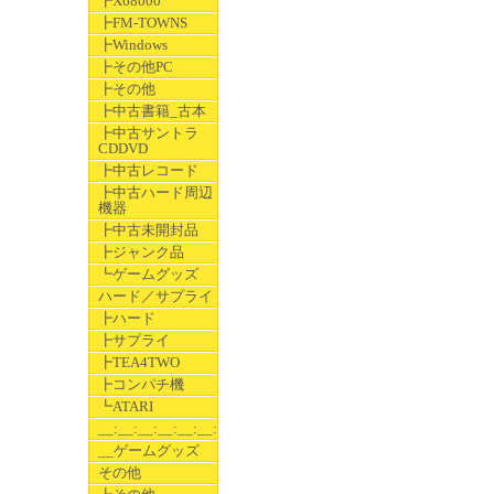
┣X68000
┣FM-TOWNS
┣Windows
┣その他PC
┣その他
┣中古書籍_古本
┣中古サントラ
CDDVD
┣中古レコード
┣中古ハード周辺
機器
┣中古未開封品
┣ジャンク品
┗ゲームグッズ
ハード／サプライ
┣ハード
┣サプライ
┣TEA4TWO
┣コンパチ機
┗ATARI
__:__:__:__:__:__:__
__ゲームグッズ
その他