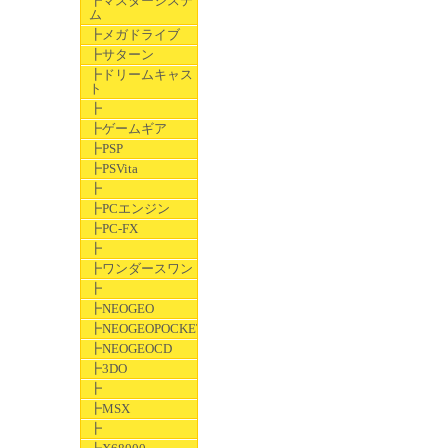
┣マスターシステ
ム
┣メガドライブ
┣サターン
┣ドリームキャス
ト
┣
┣ゲームギア
┣PSP
┣PSVita
┣
┣PCエンジン
┣PC-FX
┣
┣ワンダースワン
┣
┣NEOGEO
┣NEOGEOPOCKET
┣NEOGEOCD
┣3DO
┣
┣MSX
┣