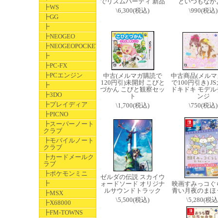
でリズムパーティ 新品
といつもなか
┣WS
\6,300(税込)
\990(税込)
┣GG
┣
┣NEOGEO
┣NEOGEOPOCKET
┣
┣PC-FX
┣PCエンジン
中古(メルマガ購読で
中古商品(メルマ
120円引)未開封 こびと
で100円引き) J
┣
づかん こびと観察セッ
ドキドキ モデル
┣3DO
ト
ンジ
┣プレイディア
\1,700(税込)
\750(税込)
┣PICNO
┣スーパーノート
クラブ
┣モバイルノート
クラブ
┣カードメールク
ラブ
┣ポケモンミニ
ゼルダの伝説 スカイウ
┣
ォードソード オリジナ
映画すみっコ
ルサウンドトラック
青い月夜のまほ
┣MSX
\5,500(税込)
\5,280(税込
┣X68000
┣FM-TOWNS