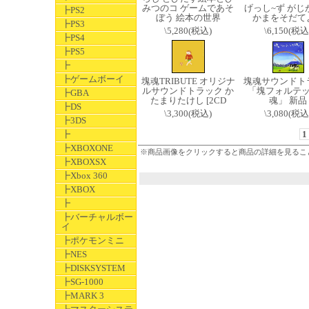
みつのコ ゲームであそ
げっし~ず がじ
┣PS2
ぼう 絵本の世界
かまをそだて
┣PS3
\5,280(税込)
\6,150(税込
┣PS4
┣PS5
┣
┣ゲームボーイ
塊魂TRIBUTE オリジナ
塊魂サウンドト
ルサウンドトラック か
「塊フォルテ
┣GBA
たまりたけし [2CD
魂」 新品
┣DS
\3,300(税込)
\3,080(税込
┣3DS
┣
1
┣XBOXONE
※商品画像をクリックすると商品の詳細を見るこ
┣XBOXSX
┣Xbox 360
┣XBOX
┣
┣バーチャルボー
イ
┣ポケモンミニ
┣NES
┣DISKSYSTEM
┣SG-1000
┣MARK 3