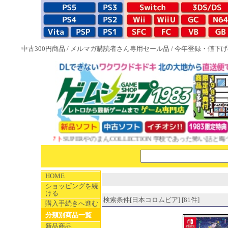
中古300円商品
/
メルマガ購読者さん専用セール品
/
今年登録・値下げ
83特典付ソフト
SUPERやのまんCOLLECTION 学校であった怖い話と晦󠄀
HOME
ショッピングを続
ける
検索条件[日本コロムビア] [81件]
購入手続きへ進む
分類別商品一覧
新品商品