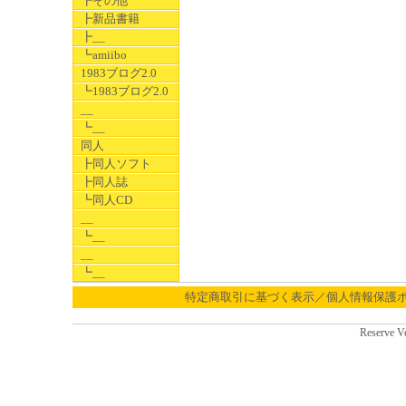
┣その他
┣新品書籍
┣__
┗amiibo
1983ブログ2.0
┗1983ブログ2.0
__
┗__
同人
┣同人ソフト
┣同人誌
┗同人CD
__
┗__
__
┗__
特定商取引に基づく表示／個人情報保護
Reserve V