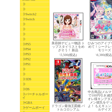
┣
┣
┣Switch2
┣Switch
┣
┣
┣
┣
美容師デビュー物語 ト
ひみつのアイプリ
┣PS5
ップスタイリストをめ
めて！シークレ
┣PS4
ざそう！ 新品
モリーズ
┣PS3
\5,500(税込)
\6,380(税込
┣PS2
┣PS1
┣
┣
┣3DS
┣
┣DS
中古商品(メルマ
┣バーチャルボー
で100円引き)
イ
オレ様キングダム
メン彼氏をゲ
┣GBA
ドラゴン最強王図鑑 バ
よ！ もえキュン
┣ゲームボーイ
トルコロシアム
ルデイズ