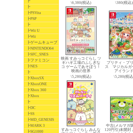
┣
\6,380(税込)
\380(税込)
┣
┣PSVita
┣PSP
┣
┣Wii U
┣Wii
┣ゲームキューブ
┣NINTENDO64
┣SFC_SNES
映画 すみっコぐらし ツ
┣ファミコン
ギハギ工場のふしぎな
プリティ・プ
┣NES
コ ゲームであそぼう！
ス マジカルガ
映画の世界
アイラン
┣
\5,280(税込)
\5,280(税込
┣XboxSX
┣XboxONE
┣Xbox 360
┣Xbox
┣
┣DC
┣SS
┣MD_GENESIS
┣MARK 3
中古(メルマガ
すみっコぐらし みんな
120円引)未開封
┣SG1000