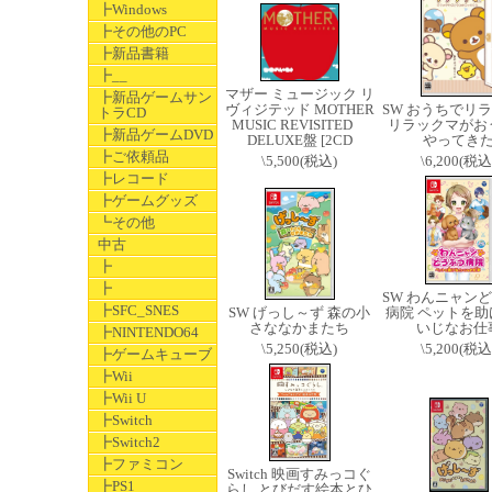
┣Windows
┣その他のPC
┣新品書籍
┣__
マザー ミュージック リ
┣新品ゲームサン
ヴィジテッド MOTHER
SW おうちでリ
トラCD
MUSIC REVISITED
リラックマがお
┣新品ゲームDVD
DELUXE盤 [2CD
やってき
┣ご依頼品
\5,500(税込)
\6,200(税込
┣レコード
┣ゲームグッズ
┗その他
中古
┣
┣
SW わんニャン
┣SFC_SNES
SW げっし～ず 森の小
病院 ペットを助
さななかまたち
いじなお仕
┣NINTENDO64
\5,250(税込)
\5,200(税込
┣ゲームキューブ
┣Wii
┣Wii U
┣Switch
┣Switch2
┣ファミコン
Switch 映画すみっコぐ
┣PS1
らし とびだす絵本とひ