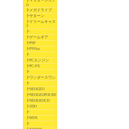
┣マスターシステ
ム
┣メガドライブ
┣サターン
┣ドリームキャス
ト
┣
┣ゲームギア
┣PSP
┣PSVita
┣
┣PCエンジン
┣PC-FX
┣
┣ワンダースワン
┣
┣NEOGEO
┣NEOGEOPOCKET
┣NEOGEOCD
┣3DO
┣
┣MSX
┣