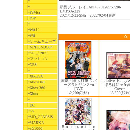
┣
┣
新品ブルーレイ JAN 4573192757206
DMPXA-229
┣PSVita
2021/12/22発売 2022/02/04更新
┣PSP
┣
┣Wii U
┣Wii
☆
┣ゲームキューブ
┣NINTENDO64
┣SFC_SNES
┣ファミコン
┣NES
┣
┣XboxSX
演劇 刑事大打撃 ラバ
hololive×HoneyW
┣XboxONE
ーズラビリンス+α
ほろはにヶ丘高
┣Xbox 360
[DVD
Covers-
\2,200
(税込)
\3,300
(税込
┣Xbox
┣
┣DC
┣SS
┣MD_GENESIS
┣MARK 3
Ｂｏｕｑｕｅｔ ｈｏ
┣SG1000