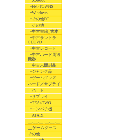
┣X68000
┣FM-TOWNS
┣Windows
┣その他PC
┣その他
┣中古書籍_古本
┣中古サントラ
CDDVD
┣中古レコード
┣中古ハード周辺
機器
┣中古未開封品
┣ジャンク品
┗ゲームグッズ
ハード／サプライ
┣ハード
┣サプライ
┣TEA4TWO
┣コンパチ機
┗ATARI
__:__:__:__:__:__:__
__ゲームグッズ
その他