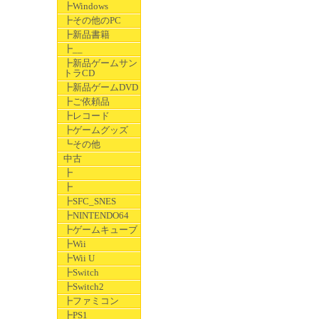
┣Windows
┣その他のPC
┣新品書籍
┣__
┣新品ゲームサン
トラCD
┣新品ゲームDVD
┣ご依頼品
┣レコード
┣ゲームグッズ
┗その他
中古
┣
┣
┣SFC_SNES
┣NINTENDO64
┣ゲームキューブ
┣Wii
┣Wii U
┣Switch
┣Switch2
┣ファミコン
┣PS1