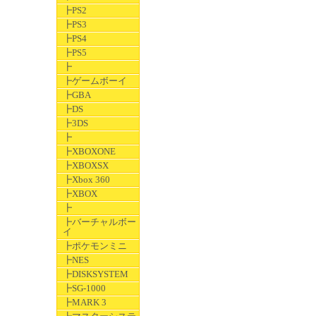
┣PS2
┣PS3
┣PS4
┣PS5
┣
┣ゲームボーイ
┣GBA
┣DS
┣3DS
┣
┣XBOXONE
┣XBOXSX
┣Xbox 360
┣XBOX
┣
┣バーチャルボー
イ
┣ポケモンミニ
┣NES
┣DISKSYSTEM
┣SG-1000
┣MARK 3