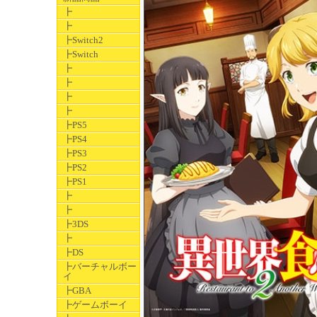
┣
┣
┣Switch2
┣Switch
┣
┣
┣
┣
┣PS5
┣PS4
┣PS3
┣PS2
┣PS1
┣
┣
┣3DS
┣
┣DS
┣バーチャルボー
イ
┣GBA
┣ゲームボーイ