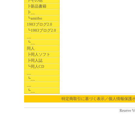
┣その他
┣新品書籍
┣__
┗amiibo
1983ブログ2.0
┗1983ブログ2.0
__
┗__
同人
┣同人ソフト
┣同人誌
┗同人CD
__
┗__
__
┗__
特定商取引に基づく表示／個人情報保護
Reserve V