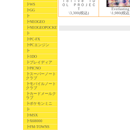
ｌｏｌｉｖｅ ＩＤ
┣WS
ＯＬ ＰＲＯＪＥＣ
Everlasting
Ｔ
┣GG
\1,980
(税込
\3,300
(税込)
┣
┣NEOGEO
┣NEOGEOPOCKET
┣
┣PC-FX
┣PCエンジン
┣
┣3DO
┣プレイディア
┣PICNO
┣スーパーノート
クラブ
┣モバイルノート
クラブ
┣カードメールク
ラブ
┣ポケモンミニ
┣
┣MSX
┣X68000
┣FM-TOWNS