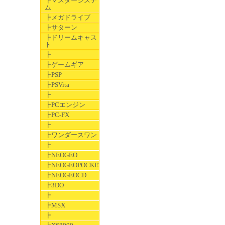
┣マスターシステ
ム
┣メガドライブ
┣サターン
┣ドリームキャス
ト
┣
┣ゲームギア
┣PSP
┣PSVita
┣
┣PCエンジン
┣PC-FX
┣
┣ワンダースワン
┣
┣NEOGEO
┣NEOGEOPOCKET
┣NEOGEOCD
┣3DO
┣
┣MSX
┣