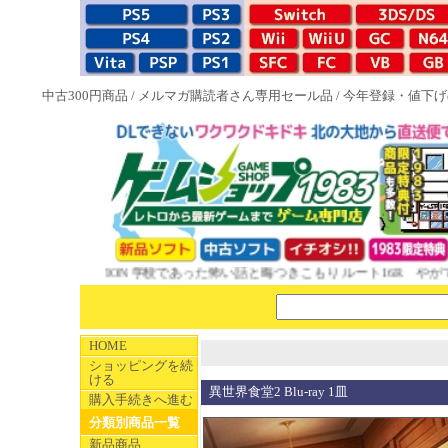
中古300円商品
/
メルマガ購読者さん専用セール品
/
今年登録・値下げ
んCOLLECTION 学校であった怖い話と晦󠄀つきこもり ルート16R やが
HOME
ショッピングを続
ける
異世界食堂2 Blu-ray 1皿
購入手続きへ進む
分類別商品一覧
新品商品