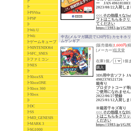
┣
ー JAN 496181803
┣
2023/08/22入荷し
┣PSVita
<<< その他様々なSwi
┣PSP
フトはこちらをクリ
てください
┣
https://1983.jp/j/GJ0
┣Wii U
┣Wii
中古(メルマガ購読で120円引) カセキホ
ムゲンギア
┣ゲームキューブ
[販売価格]
1,600円
(
┣NINTENDO64
[メーカー]
任天堂
┣SFC_SNES
┣ファミコン
在庫1個／
1個
┣NES
┣
3DS用中古ソフト JA
┣XboxSX
4902370521726
┣XboxONE
箱有り
プロダクトコード等
┣Xbox 360
ご使用になれません
┣Xbox
2022/06/27登録
2025/01/12入荷し
┣
┣DC
※箱若干キズ有り
┣SS
<<< その他様々なD
トはこちらをクリッ
┣MD_GENESIS
ください
┣MARK 3
https://1983.jp/j/GJ0
┣SG1000