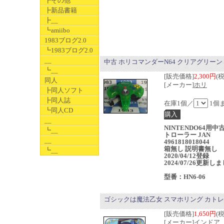
┣その他
┣新品書籍
┣__
┗amiibo
1983ブログ2.0
┗1983ブログ2.0
__
中古 ホリコマンダーN64 クリアグリーン
┗__
[販売価格]
2,300円
(
同人
[メーカー]
ホリ
┣同人ソフト
┣同人誌
在庫1個／
1個
┗同人CD
__
NINTENDO64用中
┗__
トローラー JAN
__
4961818018044
箱無し 説明書無し
┗__
2020/04/12登録
2024/07/26更新し
型番：HN6-06
ゴシックは魔法乙女 スマホリング カト
[販売価格]
1,650円
(
[メーカー]
インドア