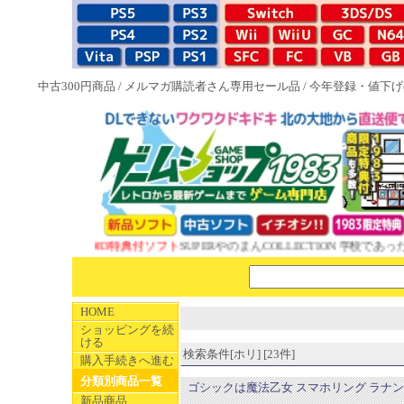
中古300円商品
/
メルマガ購読者さん専用セール品
/
今年登録・値下げ
NEW 1983特典付ソフト
SUPERやのまんCOLLECTION 学校であった怖
HOME
ショッピングを続
ける
検索条件[ホリ] [23件]
購入手続きへ進む
分類別商品一覧
ゴシックは魔法乙女 スマホリング ラナン
新品商品