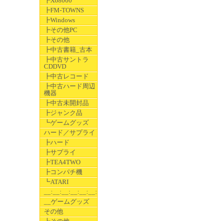
┣X68000
┣FM-TOWNS
┣Windows
┣その他PC
┣その他
┣中古書籍_古本
┣中古サントラ
CDDVD
┣中古レコード
┣中古ハード周辺
機器
┣中古未開封品
┣ジャンク品
┗ゲームグッズ
ハード／サプライ
┣ハード
┣サプライ
┣TEA4TWO
┣コンパチ機
┗ATARI
__:__:__:__:__:__:__
__ゲームグッズ
その他