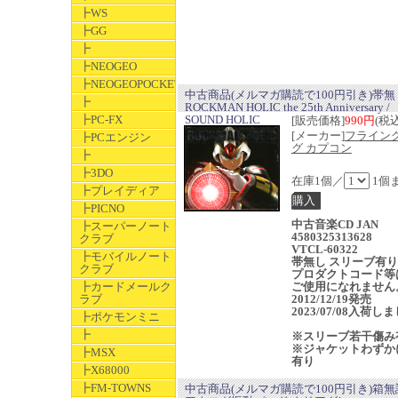
┣WS
┣GG
┣
┣NEOGEO
┣NEOGEOPOCKET
中古商品(メルマガ購読で100円引き)帯無
┣
ROCKMAN HOLIC the 25th Anniversary /
┣PC-FX
SOUND HOLIC
[販売価格]
990円
(税込
[メーカー]
フライン
┣PCエンジン
グ カプコン
┣
┣3DO
在庫1個／
1個
┣プレイディア
┣PICNO
中古音楽CD JAN
┣スーパーノート
4580325313628
クラブ
VTCL-60322
┣モバイルノート
帯無し スリーブ有り
クラブ
プロダクトコード等
┣カードメールク
ご使用になれません
ラブ
2012/12/19発売
2023/07/08入荷し
┣ポケモンミニ
┣
※スリーブ若干傷み
※ジャケットわずか
┣MSX
有り
┣X68000
┣FM-TOWNS
中古商品(メルマガ購読で100円引き)箱