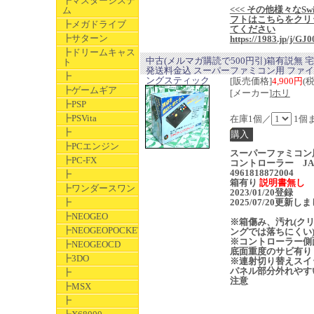
┣マスターシステ
<<< その他様々なSwi
ム
フトはこちらをクリ
┣メガドライブ
てください
┣サターン
https://1983.jp/j/GJ0
┣ドリームキャス
中古(メルマガ購読で500円引)箱有説無 
ト
発送料金込 スーパーファミコン用 ファ
┣
ングスティック
[販売価格]
4,900円
(
┣ゲームギア
[メーカー]
ホリ
┣PSP
┣PSVita
在庫1個／
1個
┣
┣PCエンジン
スーパーファミコン
┣PC-FX
コントローラー JA
4961818872004
┣
箱有り
説明書無し
┣ワンダースワン
2023/01/20登録
┣
2025/07/20更新し
┣NEOGEO
※箱傷み、汚れ(ク
┣NEOGEOPOCKET
ングでは落ちにくい
※コントローラー側
┣NEOGEOCD
底面重度のサビ有り
┣3DO
※連射切り替えスイ
パネル部分外れやす
┣
注意
┣MSX
┣