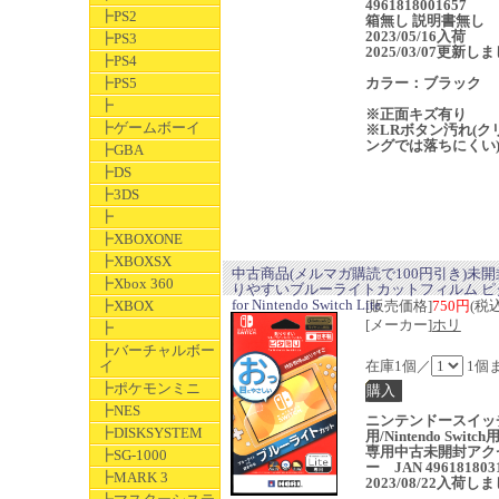
4961818001657
┣PS2
箱無し 説明書無し
2023/05/16入荷
┣PS3
2025/03/07更新し
┣PS4
┣PS5
カラー：ブラック
┣
※正面キズ有り
┣ゲームボーイ
※LRボタン汚れ(ク
ングでは落ちにくい
┣GBA
┣DS
┣3DS
┣
┣XBOXONE
┣XBOXSX
中古商品(メルマガ購読で100円引き)未開
┣Xbox 360
りやすいブルーライトカットフィルム ピ
for Nintendo Switch Lite
┣XBOX
[販売価格]
750円
(税込
[メーカー]
ホリ
┣
┣バーチャルボー
イ
在庫1個／
1個
┣ポケモンミニ
┣NES
ニンテンドースイッ
┣DISKSYSTEM
用/Nintendo Switch用
専用中古未開封アク
┣SG-1000
ー JAN 496181803
┣MARK 3
2023/08/22入荷し