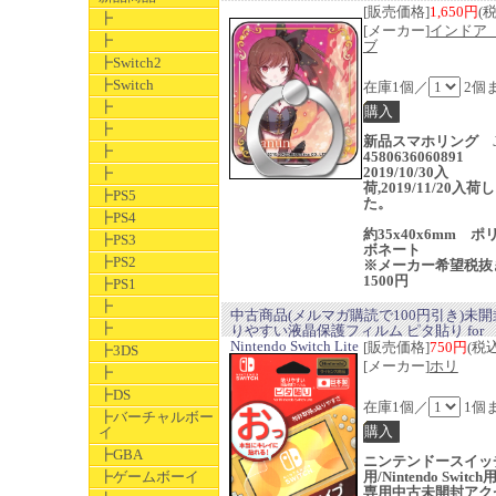
[販売価格]
1,650円
(
┣
[メーカー]
インドア
┣
ブ
┣Switch2
┣Switch
在庫1個／
2個
┣
┣
新品スマホリング J
┣
4580636060891
2019/10/30入
┣
荷,2019/11/20入荷
┣PS5
た。
┣PS4
約35x40x6mm ポ
┣PS3
ボネート
┣PS2
※メーカー希望税抜
1500円
┣PS1
┣
中古商品(メルマガ購読で100円引き)未開
┣
りやすい液晶保護フィルム ピタ貼り for
Nintendo Switch Lite
[販売価格]
750円
(税込
┣3DS
[メーカー]
ホリ
┣
┣DS
在庫1個／
1個
┣バーチャルボー
イ
┣GBA
ニンテンドースイッ
┣ゲームボーイ
用/Nintendo Switch用
専用中古未開封アク