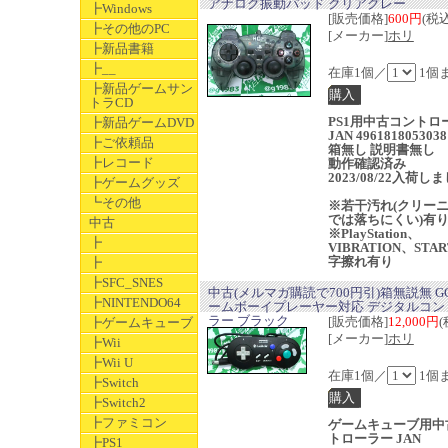
アナログ振動パッド クリアグレー
┣Windows
[販売価格]
600円
(税込
┣その他のPC
[メーカー]
ホリ
┣新品書籍
┣__
在庫1個／
1個
┣新品ゲームサン
トラCD
PS1用中古コントロ
┣新品ゲームDVD
JAN 4961818053038
┣ご依頼品
箱無し 説明書無し
┣レコード
動作確認済み
2023/08/22入荷し
┣ゲームグッズ
┗その他
※若干汚れ(クリー
では落ちにくい)有
中古
※PlayStation、
┣
VIBRATION、STA
字擦れ有り
┣
┣SFC_SNES
中古(メルマガ購読で700円引)箱無説無 G
┣NINTENDO64
ームボーイプレーヤー対応 デジタルコン
ラー ブラック
[販売価格]
12,000円
(
┣ゲームキューブ
[メーカー]
ホリ
┣Wii
┣Wii U
在庫1個／
1個
┣Switch
┣Switch2
┣ファミコン
ゲームキューブ用中
トローラー JAN
┣PS1