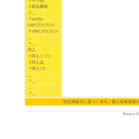
┣その他
┣新品書籍
┣__
┗amiibo
1983ブログ2.0
┗1983ブログ2.0
__
┗__
同人
┣同人ソフト
┣同人誌
┗同人CD
__
┗__
__
┗__
特定商取引に基づく表示／個人情報保護
Reserve V