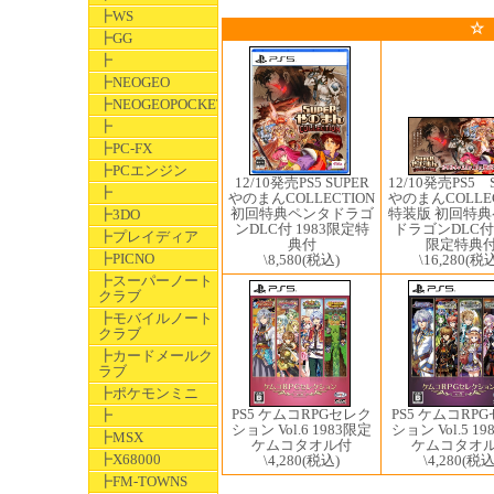
┣WS
☆
┣GG
┣
┣NEOGEO
┣NEOGEOPOCKET
┣
┣PC-FX
┣PCエンジン
12/10発売PS5 ​
12/10発売PS5 ​SUPER
┣
やのまんCOLLEC
やのまんCOLLECTION
特装版 初回特
初回特典ペンタドラゴ
┣3DO
ドラゴンDLC付 
ンDLC付 1983限定特
┣プレイディア
限定特典
典付
┣PICNO
\16,280
(税込
\8,580
(税込)
┣スーパーノート
クラブ
┣モバイルノート
クラブ
┣カードメールク
ラブ
┣ポケモンミニ
PS5 ケムコRPGセレク
PS5 ケムコRP
┣
ション Vol.6 1983限定
ション Vol.5 1
┣MSX
ケムコタオル付
ケムコタオ
┣X68000
\4,280
(税込)
\4,280
(税込
┣FM-TOWNS