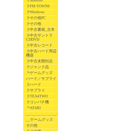
┣X68000
┣FM-TOWNS
┣Windows
┣その他PC
┣その他
┣中古書籍_古本
┣中古サントラ
CDDVD
┣中古レコード
┣中古ハード周辺
機器
┣中古未開封品
┣ジャンク品
┗ゲームグッズ
ハード／サプライ
┣ハード
┣サプライ
┣TEA4TWO
┣コンパチ機
┗ATARI
__:__:__:__:__:__:__
__ゲームグッズ
その他