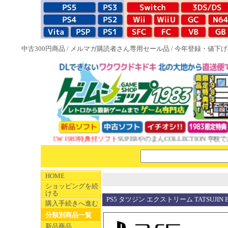
中古300円商品
/
メルマガ購読者さん専用セール品
/
今年登録・値下げ
NEW 1983特典付ソフト
SUPERやのまんCOLLECTION 学校で
HOME
ショッピングを続
ける
PS5 タツジン エクストリーム TATSUJIN 
購入手続きへ進む
分類別商品一覧
新品商品