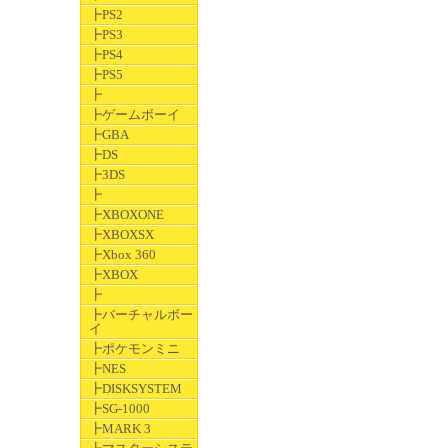
┣PS2
┣PS3
┣PS4
┣PS5
┣
┣ゲームボーイ
┣GBA
┣DS
┣3DS
┣
┣XBOXONE
┣XBOXSX
┣Xbox 360
┣XBOX
┣
┣バーチャルボー
イ
┣ポケモンミニ
┣NES
┣DISKSYSTEM
┣SG-1000
┣MARK 3