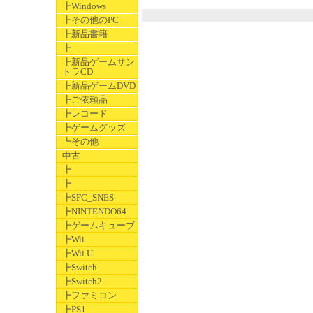
┣Windows
┣その他のPC
┣新品書籍
┣__
┣新品ゲームサン
トラCD
┣新品ゲームDVD
┣ご依頼品
┣レコード
┣ゲームグッズ
┗その他
中古
┣
┣
┣SFC_SNES
┣NINTENDO64
┣ゲームキューブ
┣Wii
┣Wii U
┣Switch
┣Switch2
┣ファミコン
┣PS1