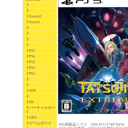
┣
┣
┣Switch2
┣Switch
┣
┣
┣
┣
┣PS5
┣PS4
┣PS3
┣PS2
┣PS1
┣
┣
┣3DS
┣
┣DS
┣バーチャルボー
イ
┣GBA
┣ゲームボーイ
PS5用新品ソフト JAN 4571574970458