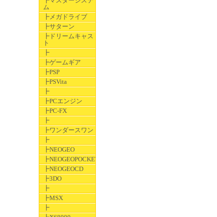
┣マスターシステ
ム
┣メガドライブ
┣サターン
┣ドリームキャス
ト
┣
┣ゲームギア
┣PSP
┣PSVita
┣
┣PCエンジン
┣PC-FX
┣
┣ワンダースワン
┣
┣NEOGEO
┣NEOGEOPOCKET
┣NEOGEOCD
┣3DO
┣
┣MSX
┣