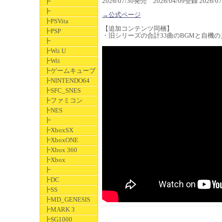
2026/07/30発売 2026/04/09登録 2026
┣
┣
→公式ページ
┣PSVita
【追加コンテンツ同梱】
┣PSP
・旧シリーズの合計33曲のBGMと自機
┣
┣Wii U
┣Wii
┣ゲームキューブ
┣NINTENDO64
┣SFC_SNES
┣ファミコン
┣NES
┣
┣XboxSX
┣XboxONE
┣Xbox 360
┣Xbox
┣
┣DC
┣SS
┣MD_GENESIS
┣MARK 3
┣SG1000