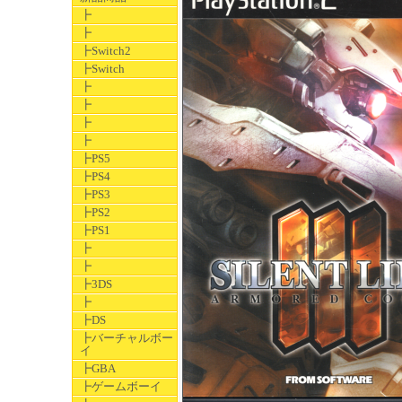
┣
┣
┣Switch2
┣Switch
┣
┣
┣
┣
┣PS5
┣PS4
┣PS3
┣PS2
┣PS1
┣
┣
┣3DS
┣
┣DS
┣バーチャルボー
イ
┣GBA
┣ゲームボーイ