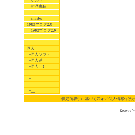
┣その他
┣新品書籍
┣__
┗amiibo
1983ブログ2.0
┗1983ブログ2.0
__
┗__
同人
┣同人ソフト
┣同人誌
┗同人CD
__
┗__
__
┗__
特定商取引に基づく表示／個人情報保護
Reserve V