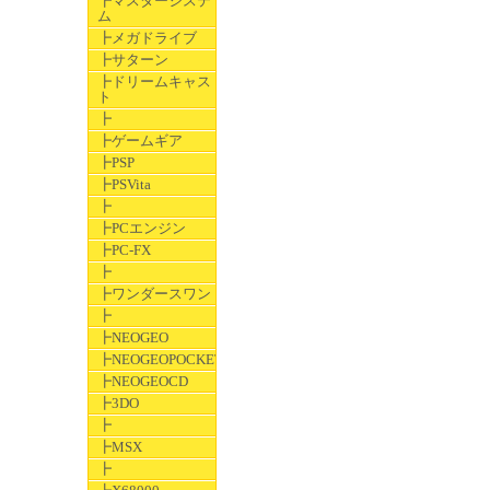
┣マスターシステ
ム
┣メガドライブ
┣サターン
┣ドリームキャス
ト
┣
┣ゲームギア
┣PSP
┣PSVita
┣
┣PCエンジン
┣PC-FX
┣
┣ワンダースワン
┣
┣NEOGEO
┣NEOGEOPOCKET
┣NEOGEOCD
┣3DO
┣
┣MSX
┣