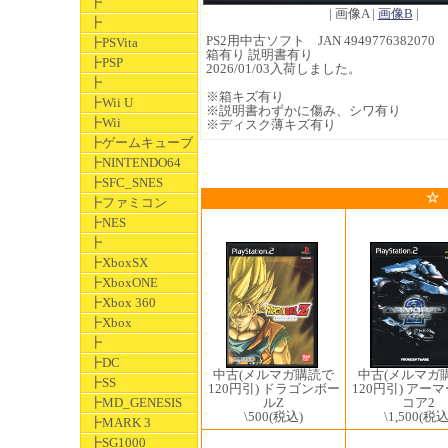
┣
| 画像A |
画像B
|
┣
PS2用中古ソフト JAN 4949776382070
┣PSVita
箱有り 説明書有り
┣PSP
2026/01/03入荷しました。
┣
※箱キズ有り
┣Wii U
※説明書わずかに傷み、シワ有り
┣Wii
※ディスク薄キズ有り
┣ゲームキューブ
┣NINTENDO64
┣SFC_SNES
☆
┣ファミコン
┣NES
┣
┣XboxSX
┣XboxONE
┣Xbox 360
┣Xbox
┣
┣DC
中古(メルマガ購読で
中古(メルマガ
┣SS
120円引) ドラゴンボー
120円引) アー
ルZ
コア2
┣MD_GENESIS
\500
(税込)
\1,500
(税込
┣MARK 3
┣SG1000