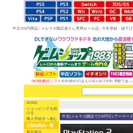
中古300円商品
/
メルマガ購読者さん専用セール品
/
今年登録・値下げ
NEW 1983特典付ソフト
SUPERやのまんCOLLECTION 学校であった
HOME
ショッピングを続
ける
中古(メルマガ購読で250円引) アーマー
購入手続きへ進む
分類別商品一覧
新品商品