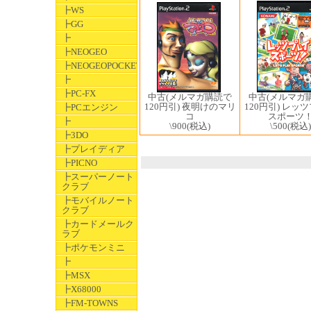
┣WS
┣GG
┣
┣NEOGEO
┣NEOGEOPOCKET
┣
┣PC-FX
中古(メルマガ
中古(メルマガ購読で
120円引) レッ
120円引) 夜明けのマリ
┣PCエンジン
スポーツ
コ
┣
\500
(税込)
\900
(税込)
┣3DO
┣プレイディア
┣PICNO
┣スーパーノート
クラブ
┣モバイルノート
クラブ
┣カードメールク
ラブ
┣ポケモンミニ
┣
┣MSX
┣X68000
┣FM-TOWNS