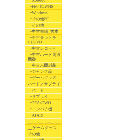
┣X68000
┣FM-TOWNS
┣Windows
┣その他PC
┣その他
┣中古書籍_古本
┣中古サントラ
CDDVD
┣中古レコード
┣中古ハード周辺
機器
┣中古未開封品
┣ジャンク品
┗ゲームグッズ
ハード／サプライ
┣ハード
┣サプライ
┣TEA4TWO
┣コンパチ機
┗ATARI
__:__:__:__:__:__:__
__ゲームグッズ
その他