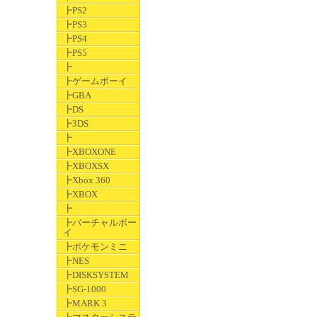
┣PS2
┣PS3
┣PS4
┣PS5
┣
┣ゲームボーイ
┣GBA
┣DS
┣3DS
┣
┣XBOXONE
┣XBOXSX
┣Xbox 360
┣XBOX
┣
┣バーチャルボー
イ
┣ポケモンミニ
┣NES
┣DISKSYSTEM
┣SG-1000
┣MARK 3