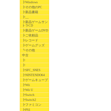
┣Windows
┣その他のPC
┣新品書籍
┣__
┣新品ゲームサン
トラCD
┣新品ゲームDVD
┣ご依頼品
┣レコード
┣ゲームグッズ
┗その他
中古
┣
┣
┣SFC_SNES
┣NINTENDO64
┣ゲームキューブ
┣Wii
┣Wii U
┣Switch
┣Switch2
┣ファミコン
┣PS1