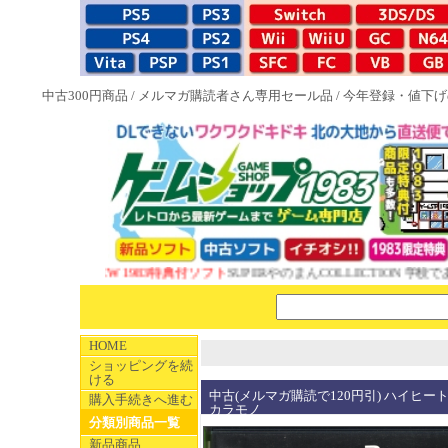
中古300円商品
/
メルマガ購読者さん専用セール品
/
今年登録・値下げ
NEW 1983特典付ソフト
SUPERやのまんCOLLECTION 学校であ
HOME
ショッピングを続
ける
中古(メルマガ購読で120円引) ハイヒートメ
購入手続きへ進む
カラモノ
分類別商品一覧
新品商品