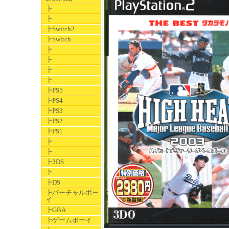
┣
┣
┣Switch2
┣Switch
┣
┣
┣
┣
┣PS5
┣PS4
┣PS3
┣PS2
┣PS1
┣
┣
┣3DS
┣
┣DS
┣バーチャルボー
イ
┣GBA
┣ゲームボーイ