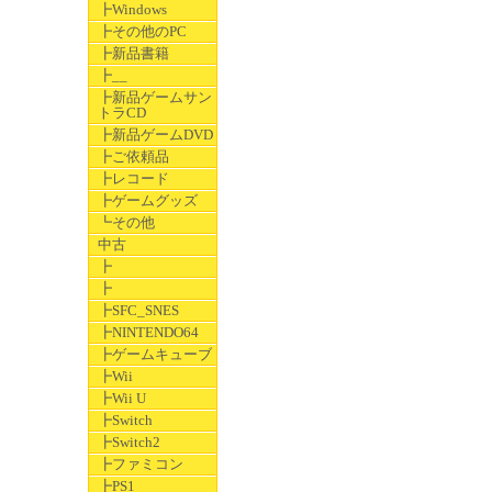
┣Windows
┣その他のPC
┣新品書籍
┣__
┣新品ゲームサン
トラCD
┣新品ゲームDVD
┣ご依頼品
┣レコード
┣ゲームグッズ
┗その他
中古
┣
┣
┣SFC_SNES
┣NINTENDO64
┣ゲームキューブ
┣Wii
┣Wii U
┣Switch
┣Switch2
┣ファミコン
┣PS1