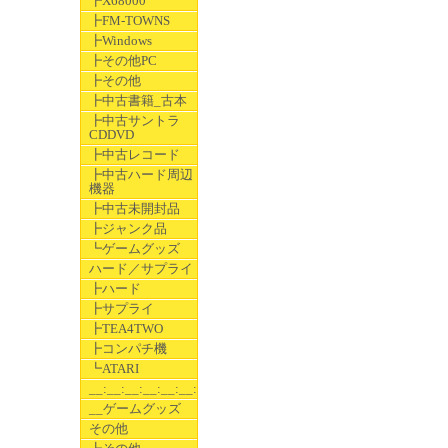
┣X68000
┣FM-TOWNS
┣Windows
┣その他PC
┣その他
┣中古書籍_古本
┣中古サントラ
CDDVD
┣中古レコード
┣中古ハード周辺
機器
┣中古未開封品
┣ジャンク品
┗ゲームグッズ
ハード／サプライ
┣ハード
┣サプライ
┣TEA4TWO
┣コンパチ機
┗ATARI
__:__:__:__:__:__:__
__ゲームグッズ
その他