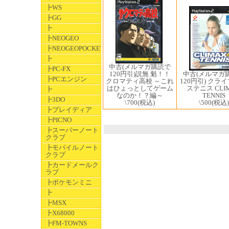
┣WS
┣GG
┣
┣NEOGEO
┣NEOGEOPOCKET
┣
中古(メルマガ購読で
┣PC-FX
中古(メルマガ
120円引)説無 魁！！
┣PCエンジン
120円引) クラ
クロマティ高校 ～これ
ステニス CLI
はひょっとしてゲーム
┣
TENNIS
なのか！？編～
┣3DO
\500
(税込)
\700
(税込)
┣プレイディア
┣PICNO
┣スーパーノート
クラブ
┣モバイルノート
クラブ
┣カードメールク
ラブ
┣ポケモンミニ
┣
┣MSX
┣X68000
┣FM-TOWNS