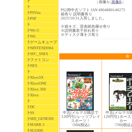
┣
| 画像A |
画像B
|
┣
PS2用中古ソフト JAN 4904880140275
┣PSVita
箱有り 説明書有り
2025/10/31入荷しました。
┣PSP
┣
※箱キズ、背表紙色褪せ有り
┣Wii U
※説明書若干折れ有り
※ディスク薄キズ有り
┣Wii
┣ゲームキューブ
┣NINTENDO64
┣SFC_SNES
☆
┣ファミコン
┣NES
┣
┣XboxSX
┣XboxONE
┣Xbox 360
┣Xbox
┣
┣DC
中古(メルマガ購読で
中古(メルマガ
┣SS
120円引) レッツプレイ
120円引) ホー
┣MD_GENESIS
スポーツ！
カー
┣MARK 3
\500
(税込)
\700
(税込)
┣SG1000