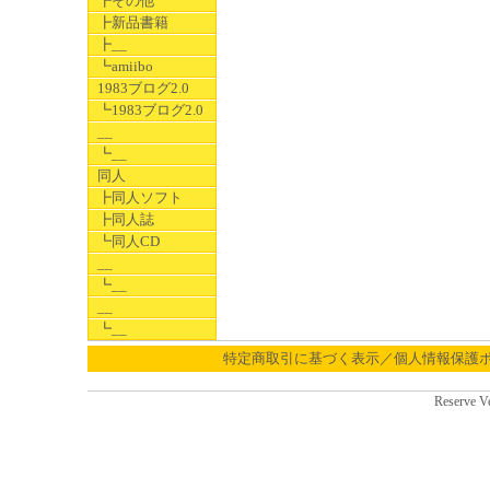
┣その他
┣新品書籍
┣__
┗amiibo
1983ブログ2.0
┗1983ブログ2.0
__
┗__
同人
┣同人ソフト
┣同人誌
┗同人CD
__
┗__
__
┗__
特定商取引に基づく表示／個人情報保護
Reserve V