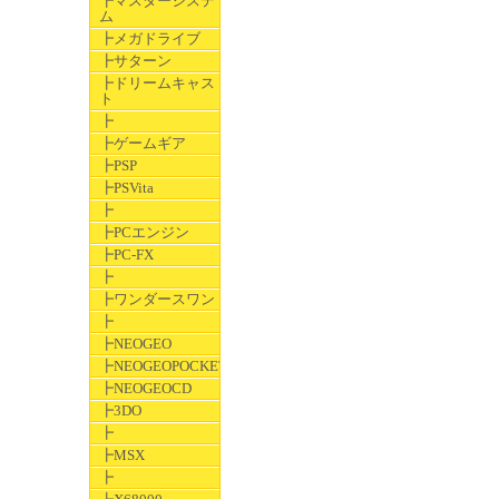
┣マスターシステ
ム
┣メガドライブ
┣サターン
┣ドリームキャス
ト
┣
┣ゲームギア
┣PSP
┣PSVita
┣
┣PCエンジン
┣PC-FX
┣
┣ワンダースワン
┣
┣NEOGEO
┣NEOGEOPOCKET
┣NEOGEOCD
┣3DO
┣
┣MSX
┣