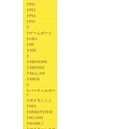
┣PS2
┣PS3
┣PS4
┣PS5
┣
┣ゲームボーイ
┣GBA
┣DS
┣3DS
┣
┣XBOXONE
┣XBOXSX
┣Xbox 360
┣XBOX
┣
┣バーチャルボー
イ
┣ポケモンミニ
┣NES
┣DISKSYSTEM
┣SG-1000
┣MARK 3