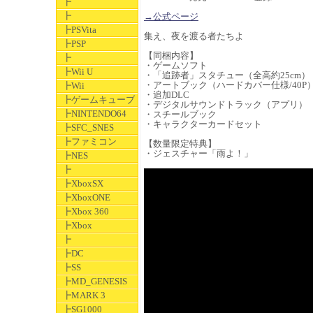
┣
┣
→公式ページ
┣PSVita
集え、夜を渡る者たちよ
┣PSP
【同梱内容】
┣
・ゲームソフト
┣Wii U
・「追跡者」スタチュー（全高約25cm）
・アートブック（ハードカバー仕様/40P
┣Wii
・追加DLC
┣ゲームキューブ
・デジタルサウンドトラック（アプリ）
┣NINTENDO64
・スチールブック
・キャラクターカードセット
┣SFC_SNES
┣ファミコン
【数量限定特典】
・ジェスチャー「雨よ！」
┣NES
┣
┣XboxSX
┣XboxONE
┣Xbox 360
┣Xbox
┣
┣DC
┣SS
┣MD_GENESIS
┣MARK 3
┣SG1000