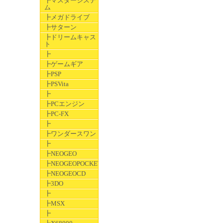
┣マスターシステ
ム
┣メガドライブ
┣サターン
┣ドリームキャス
ト
┣
┣ゲームギア
┣PSP
┣PSVita
┣
┣PCエンジン
┣PC-FX
┣
┣ワンダースワン
┣
┣NEOGEO
┣NEOGEOPOCKET
┣NEOGEOCD
┣3DO
┣
┣MSX
┣