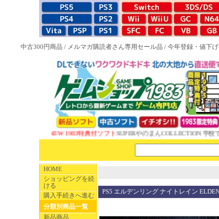
中古300円商品
/
メルマガ購読者さん専用セール品
/
今年登録・値下げ
NEW 1983特典付ソフト
SUPERやのまんCOLLECTION 学校で
HOME
ショッピングを続
ける
PS5 エルデンリング ナイトレイン ELDEN
購入手続きへ進む
分類別商品一覧
新品商品