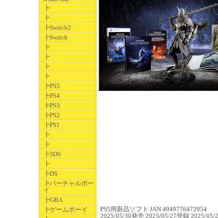
┣
┣
┣Switch2
┣Switch
┣
┣
┣
┣
┣PS5
┣PS4
┣PS3
┣PS2
┣PS1
┣
┣
┣3DS
┣
┣DS
┣バーチャルボー
イ
┣GBA
PS5用新品ソフト JAN 4949776472054
┣ゲームボーイ
2025/05/30発売 2025/05/27登録 2025