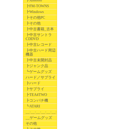
┣X68000
┣FM-TOWNS
┣Windows
┣その他PC
┣その他
┣中古書籍_古本
┣中古サントラ
CDDVD
┣中古レコード
┣中古ハード周辺
機器
┣中古未開封品
┣ジャンク品
┗ゲームグッズ
ハード／サプライ
┣ハード
┣サプライ
┣TEA4TWO
┣コンパチ機
┗ATARI
__:__:__:__:__:__:__
__ゲームグッズ
その他