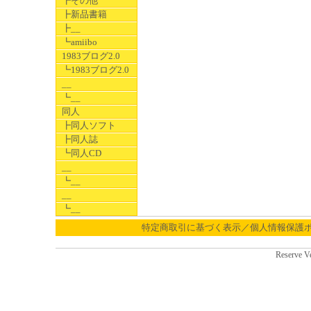
┣その他
┣新品書籍
┣__
┗amiibo
1983ブログ2.0
┗1983ブログ2.0
__
┗__
同人
┣同人ソフト
┣同人誌
┗同人CD
__
┗__
__
┗__
特定商取引に基づく表示／個人情報保護
Reserve V