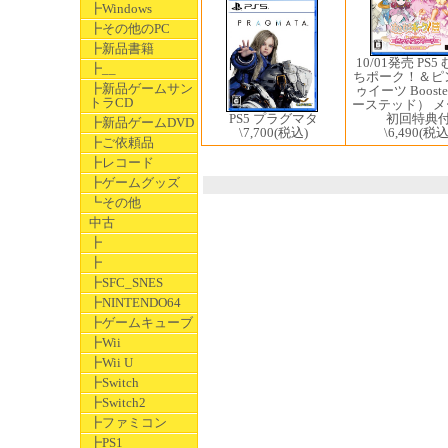
┣Windows
┣その他のPC
┣新品書籍
10/01発売 PS5
┣__
ちポーク！＆ピ
┣新品ゲームサン
ゥイーツ Boost
トラCD
ーステッド） 
PS5 プラグマタ
初回特典
┣新品ゲームDVD
\7,700
(税込)
\6,490
(税込
┣ご依頼品
┣レコード
┣ゲームグッズ
┗その他
中古
┣
┣
┣SFC_SNES
┣NINTENDO64
┣ゲームキューブ
┣Wii
┣Wii U
┣Switch
┣Switch2
┣ファミコン
┣PS1