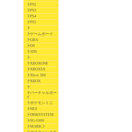
┣PS2
┣PS3
┣PS4
┣PS5
┣
┣ゲームボーイ
┣GBA
┣DS
┣3DS
┣
┣XBOXONE
┣XBOXSX
┣Xbox 360
┣XBOX
┣
┣バーチャルボー
イ
┣ポケモンミニ
┣NES
┣DISKSYSTEM
┣SG-1000
┣MARK 3