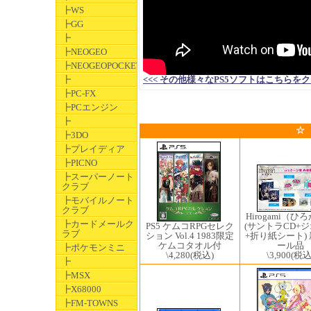
┣WS
┣GG
┣
┣NEOGEO
┣NEOGEOPOCKET
┣
<<< その他様々なPS5ソフトはこちらをクリックして
┣PC-FX
┣PCエンジン
┣
☆
┣3DO
┣プレイディア
┣PICNO
┣スーパーノート
クラブ
┣モバイルノート
クラブ
Hirogami（ひ
┣カードメールク
(サントラCD+
PS5 ケムコRPGセレク
ラブ
+折り紙シート)
ション Vol.4 1983限定
ール品
ケムコタオル付
┣ポケモンミニ
\3,900
(税込
\4,280
(税込)
┣
┣MSX
┣X68000
┣FM-TOWNS