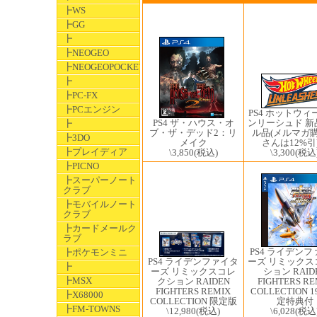
┣WS
┣GG
┣
┣NEOGEO
┣NEOGEOPOCKET
┣
┣PC-FX
┣PCエンジン
PS4 ホットウィ
PS4 ザ・ハウス・オ
ンリーシュド 新
┣
ブ・ザ・デッド2：リ
ル品(メルマガ
┣3DO
メイク
さんは12%引
┣プレイディア
\3,850
(税込)
\3,300
(税込
┣PICNO
┣スーパーノート
クラブ
┣モバイルノート
クラブ
┣カードメールク
ラブ
PS4 ライデン
┣ポケモンミニ
PS4 ライデンファイタ
ーズ リミックス
┣
ーズ リミックスコレ
ション RAID
┣MSX
クション RAIDEN
FIGHTERS RE
FIGHTERS REMIX
COLLECTION 1
┣X68000
COLLECTION 限定版
定特典付
┣FM-TOWNS
\12,980
(税込)
\6,028
(税込