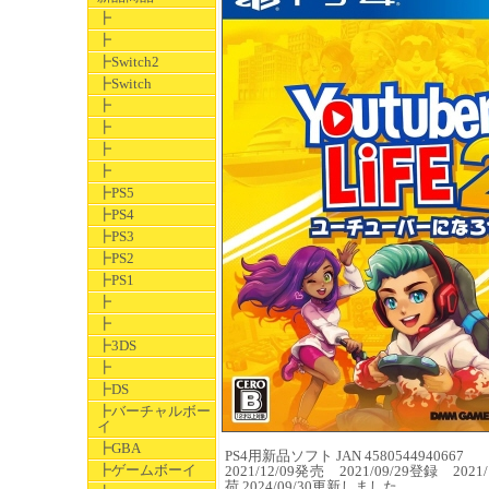
┣
┣
┣Switch2
┣Switch
┣
┣
┣
┣
┣PS5
┣PS4
┣PS3
┣PS2
┣PS1
┣
┣
┣3DS
┣
┣DS
┣バーチャルボー
イ
┣GBA
PS4用新品ソフト JAN 4580544940667
┣ゲームボーイ
2021/12/09発売 2021/09/29登録 2021/1
荷 2024/09/30更新しました。