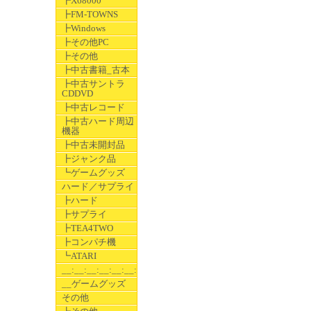
┣X68000
┣FM-TOWNS
┣Windows
┣その他PC
┣その他
┣中古書籍_古本
┣中古サントラ
CDDVD
┣中古レコード
┣中古ハード周辺
機器
┣中古未開封品
┣ジャンク品
┗ゲームグッズ
ハード／サプライ
┣ハード
┣サプライ
┣TEA4TWO
┣コンパチ機
┗ATARI
__:__:__:__:__:__:__
__ゲームグッズ
その他