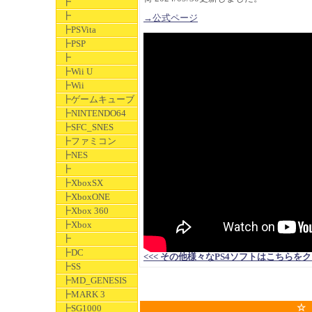
┣
┣
→公式ページ
┣PSVita
┣PSP
┣
┣Wii U
┣Wii
┣ゲームキューブ
┣NINTENDO64
┣SFC_SNES
┣ファミコン
┣NES
┣
┣XboxSX
┣XboxONE
┣Xbox 360
┣Xbox
┣
┣DC
<<< その他様々なPS4ソフトはこちらをクリックして
┣SS
┣MD_GENESIS
┣MARK 3
☆
┣SG1000