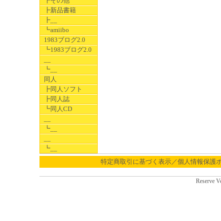
┣その他
┣新品書籍
┣__
┗amiibo
1983ブログ2.0
┗1983ブログ2.0
__
┗__
同人
┣同人ソフト
┣同人誌
┗同人CD
__
┗__
__
┗__
特定商取引に基づく表示／個人情報保護
Reserve V