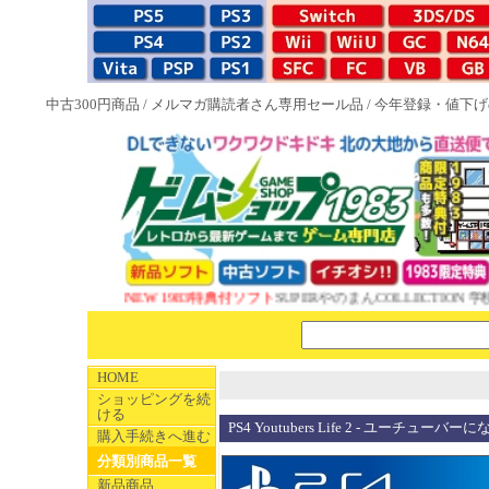
中古300円商品
/
メルマガ購読者さん専用セール品
/
今年登録・値下げ
NEW 1983特典付ソフト
SUPERやのまんCOLLECTION 学
HOME
ショッピングを続
ける
PS4 Youtubers Life 2 - ユーチューバー
購入手続きへ進む
分類別商品一覧
新品商品