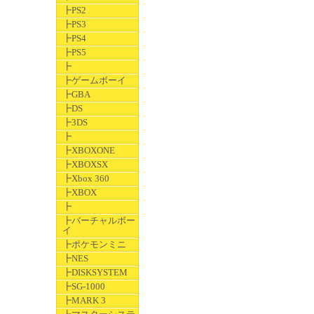
┣PS2
┣PS3
┣PS4
┣PS5
┣
┣ゲームボーイ
┣GBA
┣DS
┣3DS
┣
┣XBOXONE
┣XBOXSX
┣Xbox 360
┣XBOX
┣
┣バーチャルボー
イ
┣ポケモンミニ
┣NES
┣DISKSYSTEM
┣SG-1000
┣MARK 3