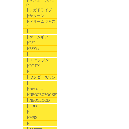
┣マスターシステ
ム
┣メガドライブ
┣サターン
┣ドリームキャス
ト
┣
┣ゲームギア
┣PSP
┣PSVita
┣
┣PCエンジン
┣PC-FX
┣
┣ワンダースワン
┣
┣NEOGEO
┣NEOGEOPOCKET
┣NEOGEOCD
┣3DO
┣
┣MSX
┣