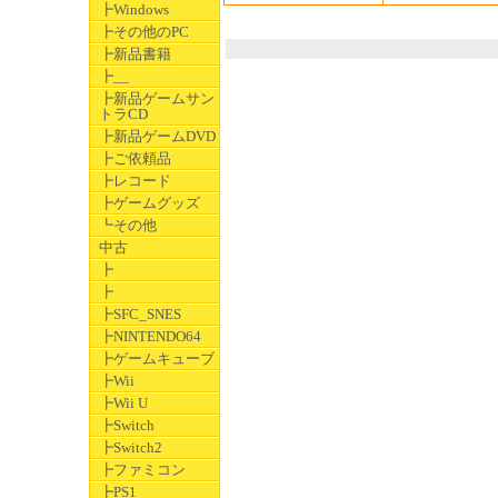
┣Windows
┣その他のPC
┣新品書籍
┣__
┣新品ゲームサン
トラCD
┣新品ゲームDVD
┣ご依頼品
┣レコード
┣ゲームグッズ
┗その他
中古
┣
┣
┣SFC_SNES
┣NINTENDO64
┣ゲームキューブ
┣Wii
┣Wii U
┣Switch
┣Switch2
┣ファミコン
┣PS1