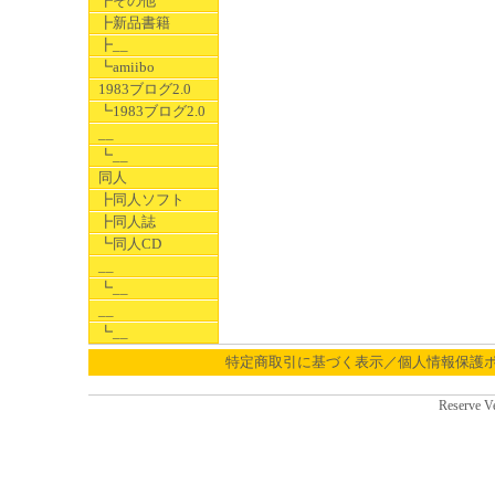
┣その他
┣新品書籍
┣__
┗amiibo
1983ブログ2.0
┗1983ブログ2.0
__
┗__
同人
┣同人ソフト
┣同人誌
┗同人CD
__
┗__
__
┗__
特定商取引に基づく表示／個人情報保護
Reserve V