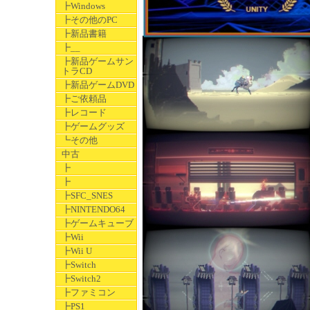
┣Windows
┣その他のPC
┣新品書籍
┣__
┣新品ゲームサン
トラCD
┣新品ゲームDVD
┣ご依頼品
┣レコード
┣ゲームグッズ
┗その他
中古
┣
┣
┣SFC_SNES
┣NINTENDO64
┣ゲームキューブ
┣Wii
┣Wii U
┣Switch
┣Switch2
┣ファミコン
┣PS1