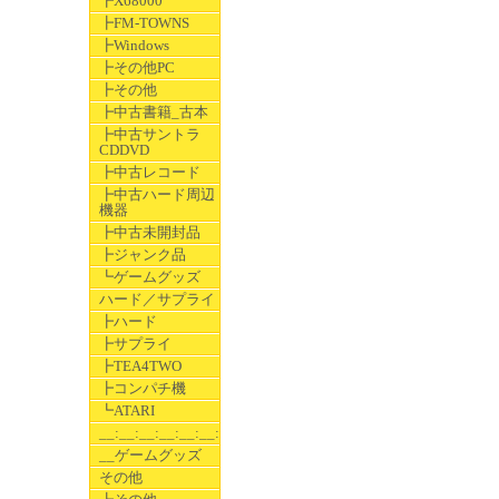
┣X68000
┣FM-TOWNS
┣Windows
┣その他PC
┣その他
┣中古書籍_古本
┣中古サントラ
CDDVD
┣中古レコード
┣中古ハード周辺
機器
┣中古未開封品
┣ジャンク品
┗ゲームグッズ
ハード／サプライ
┣ハード
┣サプライ
┣TEA4TWO
┣コンパチ機
┗ATARI
__:__:__:__:__:__:__
__ゲームグッズ
その他