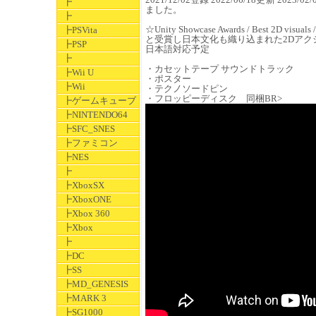
┣
ました。
┣
☆Unity Showcase Awards / Best 2D visuals
┣PSVita
と受賞し日本文化も織り込まれた2Dアク
┣PSP
日本語対応予定
┣
・カセットテープ サウンドトラック
┣Wii U
・ポスター
┣Wii
・テクノソードピン
・フロッピーディスク 同梱BR>
┣ゲームキューブ
┣NINTENDO64
┣SFC_SNES
┣ファミコン
┣NES
┣
┣XboxSX
┣XboxONE
┣Xbox 360
┣Xbox
┣
┣DC
┣SS
┣MD_GENESIS
┣MARK 3
┣SG1000