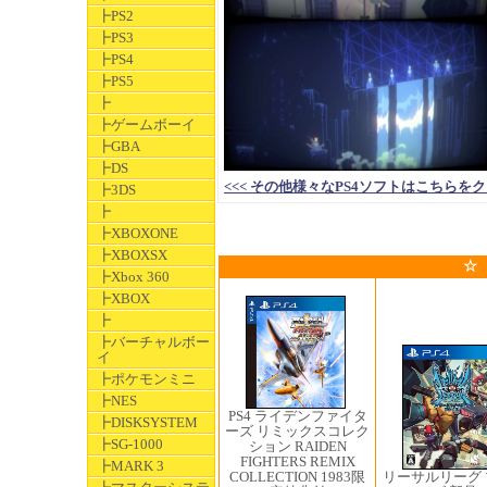
┣PS2
┣PS3
┣PS4
┣PS5
┣
┣ゲームボーイ
┣GBA
┣DS
<<< その他様々なPS4ソフトはこちらをクリックして
┣3DS
┣
┣XBOXONE
┣XBOXSX
☆
┣Xbox 360
┣XBOX
┣
┣バーチャルボー
イ
┣ポケモンミニ
┣NES
PS4 ライデンファイタ
┣DISKSYSTEM
ーズ リミックスコレク
┣SG-1000
ション RAIDEN
FIGHTERS REMIX
┣MARK 3
COLLECTION 1983限
リーサルリーグ