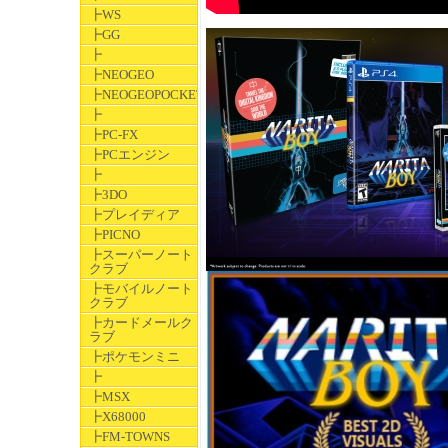
┣WS
┣GG
┣
┣NEOGEO
┣NEOGEOPOCKET
┣
┣PC-FX
┣PCエンジン
┣
┣3DO
┣プレイディア
┣PICNO
┣スーパーノート
クラブ
┣モバイルノート
クラブ
┣カードメールク
ラブ
┣ポケモンミニ
┣
┣MSX
┣X68000
┣FM-TOWNS