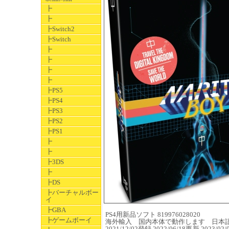
┣
┣
┣Switch2
┣Switch
┣
┣
┣
┣
┣PS5
┣PS4
┣PS3
┣PS2
┣PS1
┣
┣
┣3DS
┣
┣DS
┣バーチャルボー
イ
┣GBA
PS4用新品ソフト 819976028020
┣ゲームボーイ
海外輸入 国内本体で動作します 日本
2021/12/02登録 2022/06/18更新 2023/02