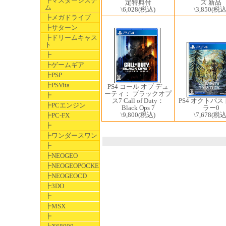
┣マスターシステ
定特典付
ズ 新品
ム
\6,028
(税込)
\3,850
(税込
┣メガドライブ
┣サターン
┣ドリームキャス
ト
┣
┣ゲームギア
┣PSP
┣PSVita
PS4 コール オブ デュ
ーティ： ブラックオプ
┣
ス7 Call of Duty：
PS4 オクトパ
┣PCエンジン
Black Ops 7
ラー0
\9,800
(税込)
\7,678
(税込
┣PC-FX
┣
┣ワンダースワン
┣
┣NEOGEO
┣NEOGEOPOCKET
┣NEOGEOCD
┣3DO
┣
┣MSX
┣