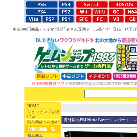
中古300円商品
/
メルマガ購読者さん専用セール品
/
今年登録・値下げ
NEW 1983特典付ソフト
SUPERやのまんCOLLECTION 学校であっ
HOME
ショッピングを続
ける
海外輸入PS4 Narita Boyナリタボー
購入手続きへ進む
分類別商品一覧
新品商品